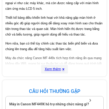
ngoại vi như các máy khác, mà còn được nâng cấp với màn hình
cảm ứng màu LCD 5 inch.
Thiết kế bảng điều khiển linh hoạt với khả năng gập màn hình ở
nhiều góc độ giúp người dùng dễ dàng xoay màn hình sao cho thuận
tiện trong thao tác và quan sát. Màn hình hiển thị được trang bằng
chữ và biểu tượng, giúp người dùng dễ hiểu và thao tác.
Hơn nữa, bạn có thể tùy chỉnh các thao tác biến phổ biến và đưa
chúng lên trang đầu để tăng hiệu suất làm việc.
Máy đa chức năng Canon MF 449x tích hợp tính năng ấn qua mạng
không dây Wifi, mang lại sự thuận lợi và dễ dàng trong quá trình kết
Xem thêm
nối và ấn. Nhờ tính năng này, văn phòng của bạn có thể sử dụng
thiết bị chung và tự do lựa chọn vị trí đặt máy mà không phụ thuộc
vào khoảng cách giữa máy vào và máy tính.
CÂU HỎI THƯỜNG GẶP
Máy in Canon MF449X hỗ trợ những chức năng gì?