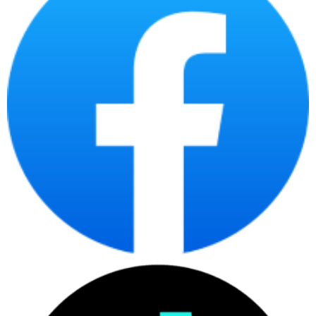
Với Canon Đa chức năng MF449X, bạn sẽ có một máy tính đa chức
năng mạnh mẽ và đa năng, đồng thời mang đến hiệu quả và tiện ích
cao cho công việc văn phòng của bạn.
Máy in laser Canon MF 449x sử dụng hộp mực Canon 057 đặc biệt,
đảm bảo cho bạn những bản in và tập tài liệu chất lượng vượt trội.
Mực có màu sắc tươi sáng, đẹp và giữ được độ nét cao mà không
bị mờ theo thời gian. Điều này đáp ứng tốt nhu cầu quảng cáo và
thiết kế doanh nghiệp của bạn.
Mực Canon 057 còn khả năng chống nước và chống ăn mòn nét
chữ, nét mực, chắc chắn rằng bản in của bạn sẽ luôn mới và bền
theo thời gian. Bạn có thể tin tưởng vào chất lượng và độ tin cậy
của chất lượng này.
Nếu bạn cần sự hỗ trợ về máy in hoặc có bất kỳ câu hỏi nào, vui
lòng liên hệ với hotline: 1900 2173 của Phúc Anh. Chúng tôi sẽ cung
cấp cho bạn nhà tư vấn chuyên nghiệp và dịch vụ tốt nhất để đảm