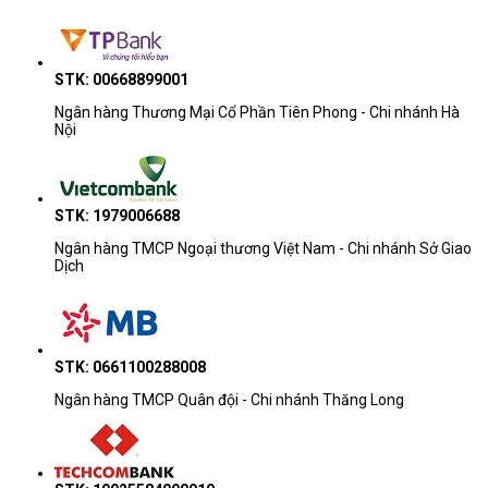
STK: 00668899001
Ngân hàng Thương Mại Cổ Phần Tiên Phong - Chi nhánh Hà
Nội
STK: 1979006688
Ngân hàng TMCP Ngoại thương Việt Nam - Chi nhánh Sở Giao
Dịch
Công ty Cổ phần Vật tư và Thiết bị văn phòng CDC
Trụ sở chính: C18, Lô 9, KĐTM. Định Công, P. Định Công, Q. Hoàng
STK: 0661100288008
Mai, TP. Hà Nội
Ngân hàng TMCP Quân đội - Chi nhánh Thăng Long
Hotline 1: 0983.366.022 (Hà Nội)
CN.HCM: 51/1 Giải Phóng, Phường 4, Quận Tân Bình, TP Hồ Chí
Minh