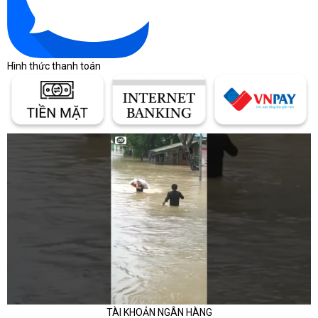
Máy đa chức năng Canon MF449X còn tích hợp tính năng ấn qua
mạng không dây Wifi, mang lại sự thuận tiện và dễ dàng cho việc kết
nối và ấn. Bạn cũng có thể tận hưởng trải nghiệm trong hoặc quét
đơn giản trên thiết bị di động thông qua các ứng dụng như Canon
Hình thức thanh toán
PRINT Business, Canon Print Service, Google Cloud Print™, Apple®
AirPrint®, Mopria® Print Service. Kết nối Wifi giúp bạn hoạt động linh
hoạt và thuận lợi trong công việc bằng cách ấn từ các thiết bị di
động.
TÀI KHOẢN NGÂN HÀNG