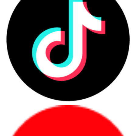
bảo rằng bạn có kinh nghiệm vượt trội với máy tính của mình.