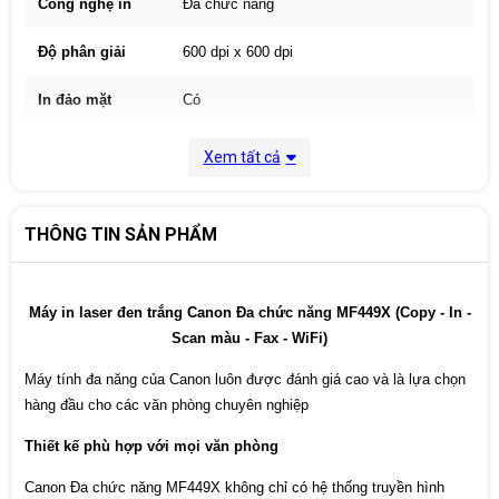
Công nghệ in
Đa chức năng
Độ phân giải
600 dpi x 600 dpi
In đảo mặt
Có
ADF
Có
Xem tất cả
Sử dụng Cartridge 057 : 3.100 trang A4 &
Dùng mực
Cartridge 057H : 10.000 trang A4 với độ
phủ mực tiêu chuẩn.
THÔNG TIN SẢN PHẨM
Cổng giao tiếp
USB/ LAN/ WIFI
Máy in laser đen trắng Canon Đa chức năng MF449X (Copy - In -
Màn hình cảm ứng màu LCD 5 Inch
Mô tả khác
Scan màu - Fax - WiFi)
(12.7cm).
Máy tính đa năng của Canon luôn được đánh giá cao và là lựa chọn
Kích thước
453mm x 464mm x 392 mm.
hàng đầu cho các văn phòng chuyên nghiệp
Trọng lượng
17,2 Kg
Thiết kế phù hợp với mọi văn phòng
Bảo hành
12 Tháng
Canon Đa chức năng MF449X không chỉ có hệ thống truyền hình