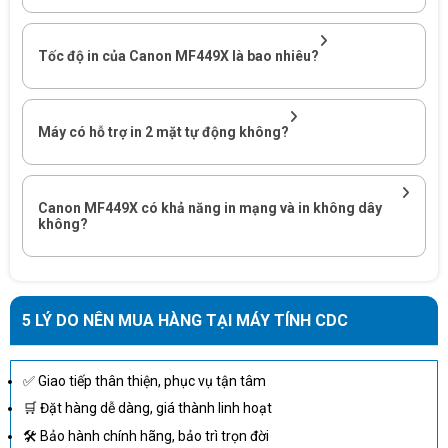
Tốc độ in của Canon MF449X là bao nhiêu?
Máy có hỗ trợ in 2 mặt tự động không?
Canon MF449X có khả năng in mạng và in không dây
không?
5 LÝ DO NÊN MUA HÀNG TẠI MÁY TÍNH CDC
✅ Giao tiếp thân thiện, phục vụ tận tâm
Đa chức năng cho doanh nghiệp thông minh
🛒 Đặt hàng dễ dàng, giá thành linh hoạt
Canon Đa chức năng MF449X vượt xa các máy trong hệ thống
🛠 Bảo hành chính hãng, bảo trì trọn đời
truyền thông đa chức năng bằng cách mang đến các tính năng Fax