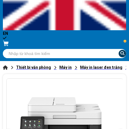
EN
...
Thiết bị văn phòng
Máy in
Máy in laser đen trắng