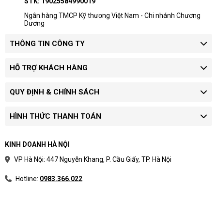
STK: 19025584990019
Hotline 2: 0904.672.691 (TP.HCM)
Ngân hàng TMCP Kỹ thương Việt Nam - Chi nhánh Chương
Dương
maytinhcdc.vn
Website:
THÔNG TIN CÔNG TY
:
https://www.facebook.com/maytinhcdc.vn/
Facebook
HỖ TRỢ KHÁCH HÀNG
QUY ĐỊNH & CHÍNH SÁCH
HÌNH THỨC THANH TOÁN
KINH DOANH HÀ NỘI
VP Hà Nội: 447 Nguyễn Khang, P. Cầu Giấy, TP. Hà Nội
Hotline:
0983.366.022