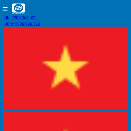
HN: 0983.366.022
HCM: 0938.898.328