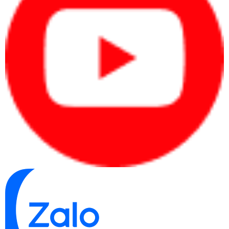
Giải pháp in ấn di động, in ấn bảo mật
Bảo mật luôn là ưu tiên hàng đầu. Máy in Canon MF449X đa chức
năng đáp ứng yêu cầu này bằng cách cung cấp tính năng quản lý
người dùng theo từng phòng ban thông qua ID và mật khẩu. Điều này
cho phép theo dõi và kiểm tra việc sử dụng máy của từng phòng
ban, là lựa chọn lý tưởng cho các doanh nghiệp, tổ chức có quy mô
lớn và hoạt động với nhiều phòng ban.
Quản lý người dùng tốt hơn, bạn có thể theo dõi và kiểm soát chi phí
trong ấn phẩm của mình thông qua bản kết quả đầu ra.