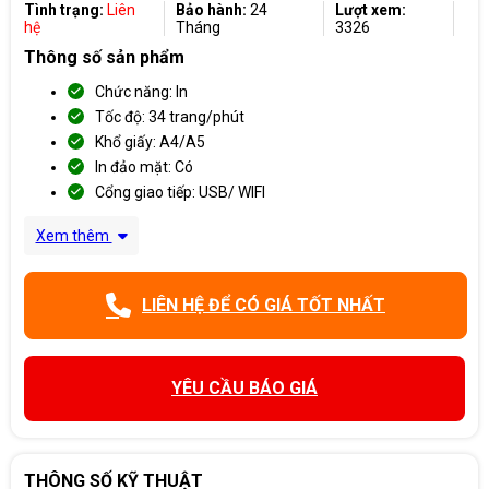
Tình trạng:
Liên
Bảo hành:
24
Lượt xem:
hệ
Tháng
3326
Thông số sản phẩm
Chức năng: In
Tốc độ: 34 trang/phút
Khổ giấy: A4/A5
In đảo mặt: Có
Cổng giao tiếp: USB/ WIFI
Xem thêm
LIÊN HỆ ĐỂ CÓ GIÁ TỐT NHẤT
YÊU CẦU BÁO GIÁ
THÔNG SỐ KỸ THUẬT