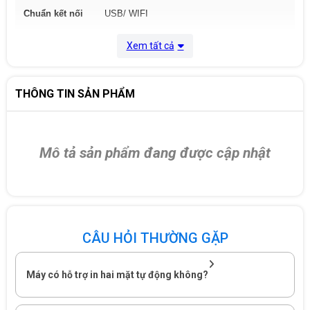
Chuẩn kết nối
USB/ WIFI
Dùng mực
Mực TN-B022 /Trống DR-B022
Xem tất cả
Khay giấy chuẩn (với giấy 80 gms. Khay tiêu
Hiệu suất làm
chuẩn: 250 tờ. Khay nạp giấy thủ
THÔNG TIN SẢN PHẨM
việc
công: 1 tờ, Khay giấy ra ( với giấy
80gms):150 tờ úp xuống
Kích thước
356 mm x 360 mm x 183 mm
Mô tả sản phẩm đang được cập nhật
Trọng lượng
7.4 kg
Bảo hành
24 Tháng
CÂU HỎI THƯỜNG GẶP
Máy có hỗ trợ in hai mặt tự động không?