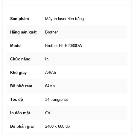
Sản phẩm
Máy in laser đen trắng
Hãng sản xuất
Brother
Model
Brother HL-B2080DW
Chức năng
In
Khổ giấy
A4/A5
Bộ nhớ ram
64Mb
Tốc độ
34 trang/phút
In đảo mặt
Có
Độ phân giải
2400 x 600 dpi