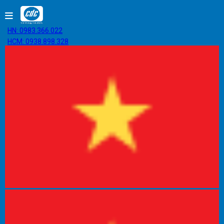
HN: 0983.366.022
HCM: 0938.898.328