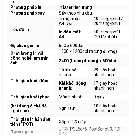
In
Phương pháp in
In laser đen trắng
Phương pháp sấy
Sấy theo nhu cầu
In một mặt:
40 trang/phút /
A4 /A3
20 trang/phút
Tốc độ in
In đảo mặt:
40 trang/phút
A4
(20 tờ/phút)
Độ phân giải in
600 x 600dpi
1200 x 1200dpi (tương đương)
Chất lượng in với
công nghệ làm mịn
2400 (tương đương) x 600dpi
ảnh
Từ khi bật
29 giây hoặc
nguồn:
nhanh hơn
Thời gian khởi động
Khi khởi động
17 giây hoặc
nhanh:
nhanh hơn
Thời gian khôi phục
Màn hình tắt:
0 giây
(khi đang ở chế độ
10 giây hoặc
Nghỉ lâu:
nghỉ chờ)
nhanh hơn
Thời gian in bản đầu
Xấp xỉ 9.3 giây
tiên (FPOT)
UFRII, PCL5e/6, PostScript 3, PDF,
Ngôn ngữ in
XPS