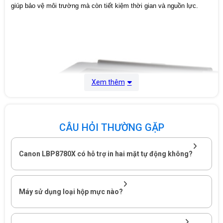
60-90g/m2)
giúp bảo vệ môi trường mà còn tiết kiệm thời gian và nguồn lực.
Khay nạp giấy
Khay chọn
thêm PF-A1:
550 tờ (tối đa 3
khay)
(định lượng
60-74g/m2)
Dung lượng
Xem thêm
nạp giấy tối
đa
2.000 tờ
(định lượng
60-74g/m2):
CÂU HỎI THƯỜNG GẶP
A3, B4, A4, A4R,
B5, A5, Ledger,
LTR, LTR-R,
Canon LBP8780X có hỗ trợ in hai mặt tự động không?
Legal*1, Exe,
Khay
foolscap, 8K,
Cassette
16K,
chuẩn:
Khổ chọn thêm
Máy sử dụng loại hộp mực nào?
*2
A3, B4, A4, A4R,
B5, A5, Ledger,