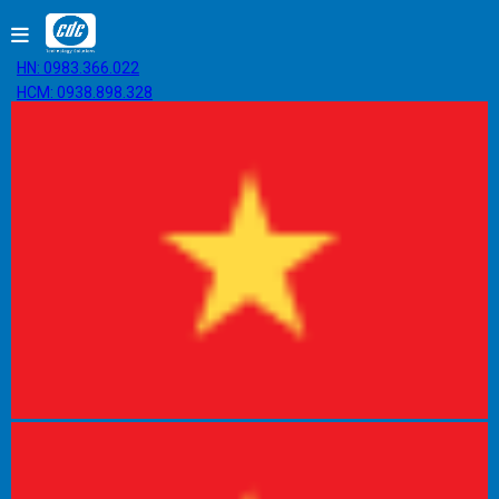
HN: 0983.366.022
HCM: 0938.898.328