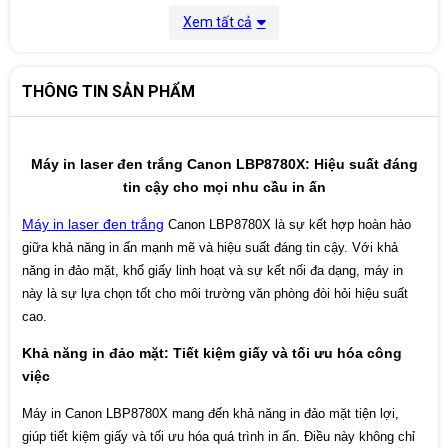
PCL: 93 phông
Xem tất cả
Phông chuẩn
PS / PDF: 136 phông
Tính năng in đảo
Tiêu Chuẩn
mặt tự động
THÔNG TIN SẢN PHẨM
Khổ giấy có sẵn
A3, B4, A4, A4R, B5, A5, Ledger,
dành cho in đảo mặt
LTR, LTR-R, Legal *1, Exe,
tự động
Lề trên, dưới, trái và phải 5mm
Máy in laser đen trắng Canon LBP8780X: Hiệu suất đáng
Lề in
(Khổ bao thư: 10mm)
tin cậy cho mọi nhu cầu in ấn
In trực tiếp (qua USB
TIFF, JPEG, PDF, XPS
Máy in laser đen trắng
Canon LBP8780X là sự kết hợp hoàn hảo
2.0)
Xử lí giấy
giữa khả năng in ấn mạnh mẽ và hiệu suất đáng tin cậy. Với khả
Khay
năng in đảo mặt, khổ giấy linh hoạt và sự kết nối đa dạng, máy in
Cassette
này là sự lựa chọn tốt cho môi trường văn phòng đòi hỏi hiệu suất
chuẩn:
250 tờ
cao.
(định lượng
60-84g/m2)
Khả năng in đảo mặt: Tiết kiệm giấy và tối ưu hóa công
việc
Khay giấy đa
mục đích:
Máy in Canon LBP8780X mang đến khả năng in đảo mặt tiện lợi,
100 tờ
(định lượng
giúp tiết kiệm giấy và tối ưu hóa quá trình in ấn. Điều này không chỉ