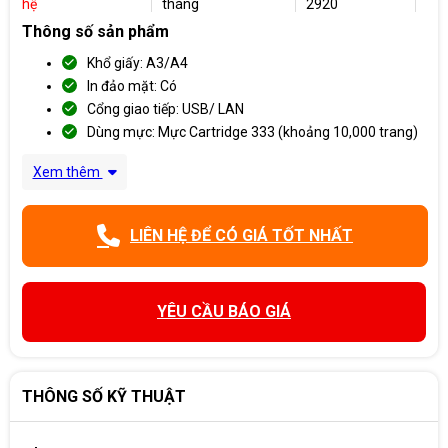
hệ
tháng
2920
Thông số sản phẩm
Khổ giấy: A3/A4
In đảo mặt: Có
Cổng giao tiếp: USB/ LAN
Dùng mực: Mực Cartridge 333 (khoảng 10,000 trang)
Xem thêm
LIÊN HỆ ĐỂ CÓ GIÁ TỐT NHẤT
YÊU CẦU BÁO GIÁ
THÔNG SỐ KỸ THUẬT