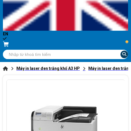
EN
...
Máy in laser đen trắng khổ A3 HP
Máy in laser đen trắn