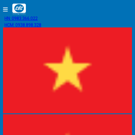
HN: 0983.366.022
HCM: 0938.898.328