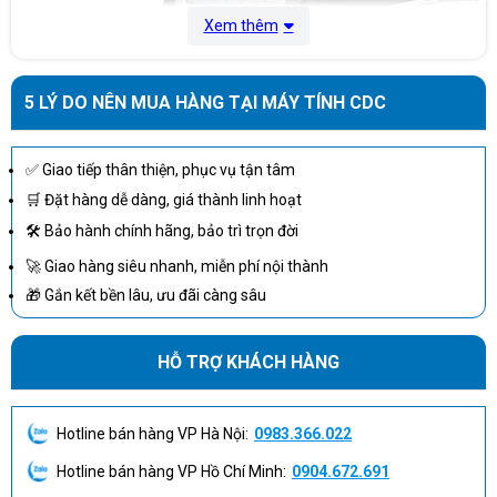
Xem thêm
HP 14A Black LaserJet Toner Cartridge
(~10,000 yield) CF214A
Mực
HP 14X Black LaserJet Toner Cartridge
5 LÝ DO NÊN MUA HÀNG TẠI MÁY TÍNH CDC
(~17,500 yield) CF214X
✅ Giao tiếp thân thiện, phục vụ tận tâm
🛒 Đặt hàng dễ dàng, giá thành linh hoạt
🛠 Bảo hành chính hãng, bảo trì trọn đời
🚀 Giao hàng siêu nhanh, miễn phí nội thành
🎁 Gắn kết bền lâu, ưu đãi càng sâu
HỖ TRỢ KHÁCH HÀNG
Máy in HP LaserJet Enterprise 700 M7 ( CF238A )
Hotline bán hàng VP Hà Nội:
0983.366.022
Hotline bán hàng VP Hồ Chí Minh:
0904.672.691