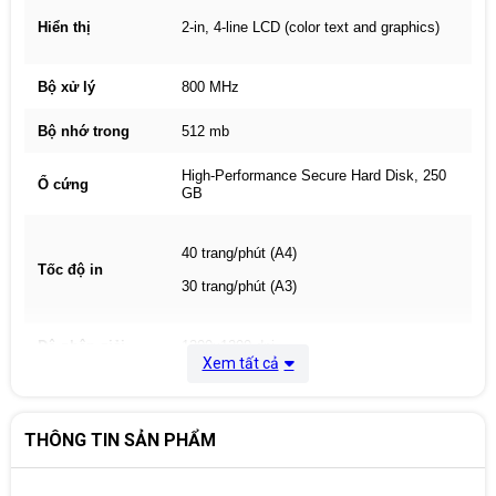
Hiển thị
2-in, 4-line LCD (color text and graphics)
Bộ xử lý
800 MHz
Bộ nhớ trong
512 mb
High-Performance Secure Hard Disk, 250
Ổ cứng
GB
40 trang/phút (A4)
Tốc độ in
30 trang/phút (A3)
Độ phân giải
1200x1200 dpi
Xem tất cả
2 Hi-Speed USB 2.0
THÔNG TIN SẢN PHẨM
1 Hi-Speed USB 2.0 Device
1 Gigabit Ethernet 10/100/1000 Base-T
Cổng giao tiếp