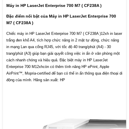
1 Hi-Speed USB 2.0 Easy Access Walkup
Máy in HP LaserJet Enterprise 700 M7 ( CF238A )
Port
1 Hardware Integration Pocket (HIP)
Đặc điểm nổi bật của Máy in HP LaserJet Enterprise 700
M7 ( CF238A )
Chiếc máy in HP LaserJet Enterprise 700 M7 ( CF238A )12xh in laser
HP ePrint, Apple AirPrint™, Mopria-
Kết nối in từ xa
certified
trắng đen khổ A4, tích hợp chức năng in 2 mặt tự động, chức năng
in mạng Lan qua cổng RJ45, với tốc độ 40 trang/phút (A4) - 30
trang/phút (A3) giúp bạn giải quyết công việc in ấn ở văn phòng một
Kết nối wifi
Không
cách nhanh chóng và hiệu quả. Đặc biệt máy in HP LaserJet
Enterprise 700 M12xhcòn có thêm tính năng HP ePrint, Apple
AirPrint™, Mopria-certified để bạn có thể in ấn thông qua điện thoại di
110 to 127 VAC (+/- 10%), 50/60 Hz (+/- 2
động của mình. Hãng sản xuất: HP
Nguồn điện
Hz)
Windows 8, Windows 7, Windows Vista,
Windows XP or greater
Tương thích Hệ
điều hành
Apple Mac