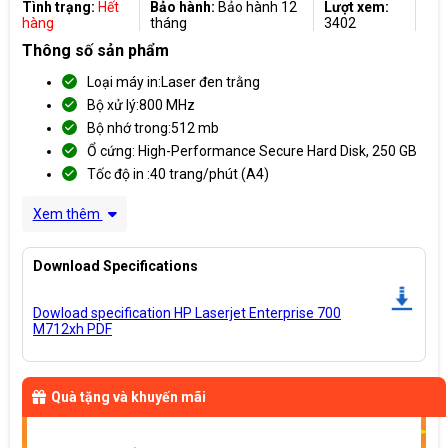
Tình trạng:
Hết
Bảo hành:
Bảo hành 12
Lượt xem:
hàng
tháng
3402
Thông số sản phẩm
Loại máy in:Laser đen trằng
Bộ xử lý:800 MHz
Bộ nhớ trong:512 mb
Ổ cứng: High-Performance Secure Hard Disk, 250 GB
Tốc độ in :40 trang/phút (A4)
Xem thêm
Download Specifications
Dowload specification HP Laserjet Enterprise 700
M712xh PDF
Quà tặng và khuyến mãi