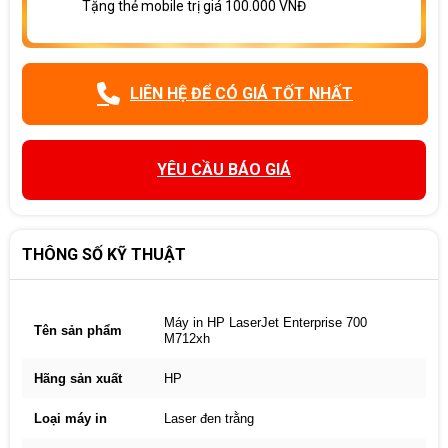
Tặng thẻ mobile trị giá 100.000 VNĐ
LIÊN HỆ ĐỂ CÓ GIÁ TỐT NHẤT
YÊU CẦU BÁO GIÁ
THÔNG SỐ KỸ THUẬT
Máy in HP LaserJet Enterprise 700
Tên sản phẩm
M712xh
Hãng sản xuất
HP
Loại máy in
Laser đen trằng