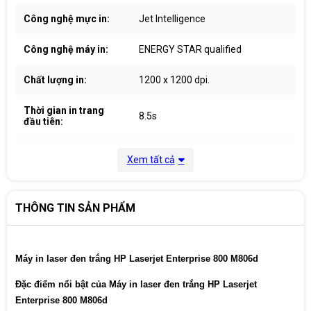
Công nghệ mực in:
Jet Intelligence
Công nghệ máy in:
ENERGY STAR qualified
Chất lượng in:
1200 x 1200 dpi.
Thời gian in trang
8.5s
đầu tiên:
Bộ nhớ tiêu chuẩn:
1GB
Xem tất cả
Màn hình hiển thị:
2 line LCD (text)
THÔNG TIN SẢN PHẨM
HP ePrint, Mopria-certified, 1 USB
Cổng kết nối:
2.0 device port, 1 Fast Ethernet
10/100
Máy in laser đen trắng HP Laserjet Enterprise 800 M806d
Khay nạp giấy
500 tờ. Khai chứa giấy in 600 tờ
Đặc điểm nổi bật của Máy in laser đen trắng HP Laserjet
Hệ điều hành tương
Windows, Mac, Linux
Enterprise 800 M806d
thích: