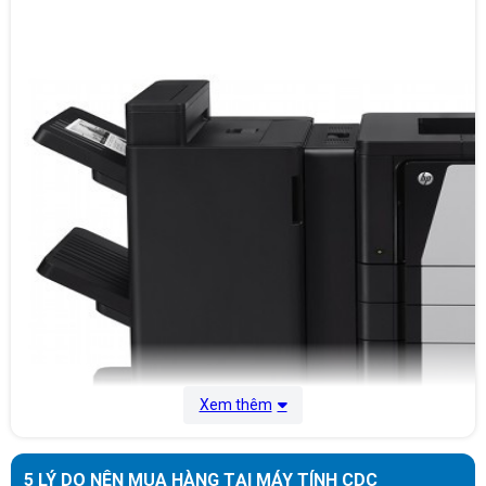
Trọng lượng:
17 kg
Xuất xứ
Xem thêm
5 LÝ DO NÊN MUA HÀNG TẠI MÁY TÍNH CDC