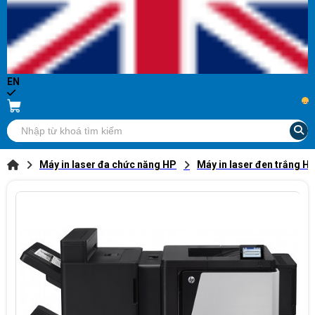
EN
...
Máy in laser đa chức năng HP
Máy in laser đen trắng H