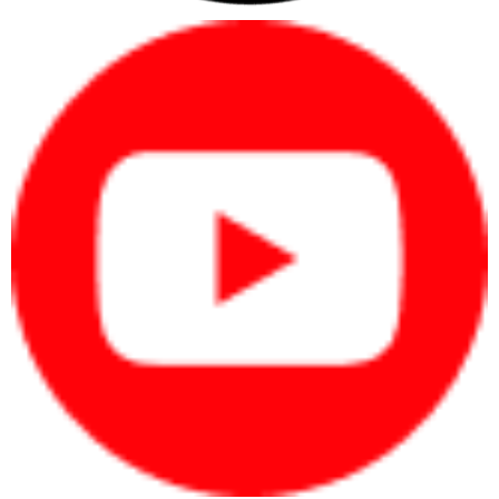
LƯỢNG ĐẦU
Lên đến 50 tờ
RA TỐI ĐA
(TỜ)
IN HAI MẶT
Thủ công (cung cấp hỗ trợ trình điều khiển)
HỖ TRỢ
KÍCH
Khay1: A4; A5; A6; B5 (JIS); Oficio 216 x
THƯỚC
340. Khay2: Không được hỗ trợ; Trình In Hai
GIẤY ẢNH
mặt Tự động Tùy chọn: Không được hỗ trợ
MEDIA
TÙY CHỈNH
KÍCH
THƯỚC
76 x 148,5 đến 216 x 356 mm
GIẤY ẢNH
MEDIA
Giấy trơn, Giấy nhẹ, Giấy nặng, Giấy cực
LOẠI GIẤY
nặng, Giấy màu, Giấy in sẵn, Tái chế, Nhãn,
ẢNH MEDIA
Phiếu, Giấy Bóng
TRỌNG
LƯỢNG GIẤY
ẢNH MEDIA,
60 đến 220 g/m²
ĐƯỢC HỖ