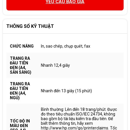
YÊU CẦU BÁO GIÁ
THÔNG SỐ KỸ THUẬT
CHỨC NĂNG
In, sao chép, chụp quét, fax
TRANG RA
ĐẦU TIÊN
Nhanh 12,4 giây
ĐEN (A4,
SẴN SÀNG)
TRANG RA
ĐẦU TIÊN
Nhanh đến 13 giây (15 phút)
ĐEN (A4,
NGỦ)
Bình thường: Lên đến 18 trang/phút. Được
đo theo tiêu chuẩn ISO/IEC 24734, không
bao gồm bộ tài liệu kiểm tra đầu tiên. Để
TỐC ĐỘ IN
biết thêm thông tin, hãy xem
MÀU ĐEN
http://www.hp.com/go/printerclaims. Tốc