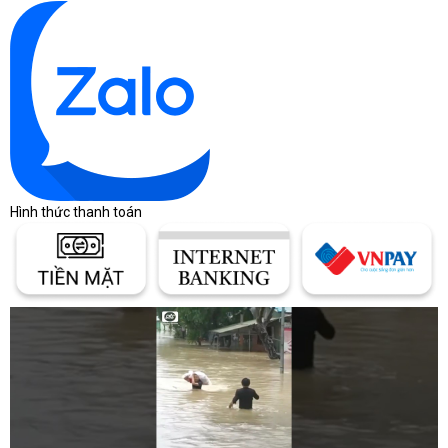
TRỢ
TRỌNG
LƯỢNG GIẤY
ẢNH MEDIA,
60 đến 105 g/m²
ĐƯỢC HỖ
TRỢ ADF
LOẠI MÁY
Mặt kính phẳng, ADF
CHỤP QUÉT
Hình thức thanh toán
ĐỊNH DẠNG
TẬP TIN
PDF, JPG, TIFF
CHỤP QUÉT
ĐỘ PHÂN
GIẢI CHỤP
Lên đến 600 x 600 dpi
QUÉT,
QUANG HỌC
KÍCH
THƯỚC
CHỤP QUÉT
216 x 356 mm
(ADF), TỐI
ĐA