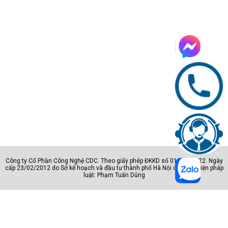
VỊ TRÍ PHÁT
210
SÓNG FAX
Điện áp đầu vào 110 vôn: Điện áp đầu vào
NGUỒN
110 đến 127 VAC, 50/60 Hz và 220 Vôn:
220 đến 240 VAC, 50/60 Hz
300 watt (Đang in), 38 watt (Sẵn sàng), 1,9
MỨC TIÊU
watt (Ngủ), 0,2 watt (Chế độ Tắt thủ công)
THỤ ĐIỆN
[5]
HIỆU QUẢ
NĂNG
CECP
LƯỢNG
TUÂN THỦ
Có, Blue Angel DE-UZ 205—chỉ được bảo
BLUE ANGEL
đảm khi dùng vật tư HP chính hãng
Công ty Cổ Phần Công Nghệ CDC. Theo giấy phép ĐKKD số 0105801222. Ngày
cấp 23/02/2012 do Sở kế hoạch và đầu tư thành phố Hà Nội cấp. Đại diện pháp
PHẠM VỊ
luật: Phạm Tuấn Dũng
NHIỆT ĐỘ
10 đến 30°C
HOẠT ĐỘNG
PHẠM VI ĐỘ
ẨM HOẠT
20 đến 70% RH (không ngưng tụ)
ĐỘNG