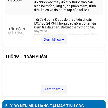
(ISO, A4)
độ chính xác thay đổi tùy thuộc vào cấu
hình hệ thống, ứng dụng phần mềm, trình
điều khiển và độ phức tạp của tài liệu.
Tối đa 4 ppm. Được đo theo tiêu chuẩn
ISO/IEC 24734, không bao gồm bộ tài liệu
kiểm tra đầu tiên. Để biết thêm thông tin,
TỐC ĐỘ IN
hãy xem
MÀU (ISO,
http://www.hp.com/go/printerclaims. Tốc
A4)
độ chính xác thay đổi tùy thuộc vào cấu
Xem tất cả
hình hệ thống, ứng dụng phần mềm, trình
điều khiển và độ phức tạp của tài liệu.
THÔNG TIN SẢN PHẨM
Đen: Nhanh 12,4 giây. Được đo bằng cách
áp dụng tiêu chuẩn ISO/IEC 17629. Để biết
TRANG RA
thêm thông tin, hãy xem
ĐẦU TIÊN
http://www.hp.com/go/printerclaims. Tốc
ĐEN (A4,
độ chính xác thay đổi tùy thuộc vào cấu
SẴN SÀNG)
hình hệ thống, ứng dụng phần mềm, trình
điều khiển và độ phức tạp của tài liệu.
Đen: Nhanh đến 13 giây (15 phút). Được đo
Xem thêm
bằng cách áp dụng tiêu chuẩn ISO/IEC
TRANG RA
17629. Để biết thêm thông tin, hãy xem
ĐẦU TIÊN
http://www.hp.com/go/printerclaims. Tốc
ĐEN (A4,
độ chính xác thay đổi tùy thuộc vào cấu
5 LÝ DO NÊN MUA HÀNG TẠI MÁY TÍNH CDC
SẴN SÀNG)