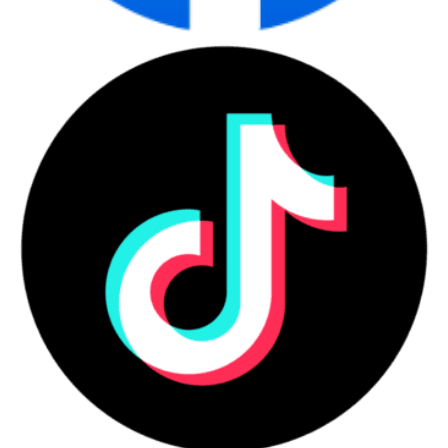
Windows®: 7 (32/64 bit), 2008 Server R2, 8
HỆ ĐIỀU
(32/64 bit), 8.1 (32/64 bit), 10 (32/64 bit),
HÀNH
2012 Server, 2016 Server, macOS v10.14
TƯƠNG
Mojave, macOS v10.13 High Sierra, macOS
THÍCH
v10.12 Sierra, OS X v10.11 El Capitan [14]
Windows 7 trở lên
BỘ NHỚ
128 MB
BỘ NHỚ TỐI
128 MB Bộ nhớ tối đa là 128 MB (Không mở
ĐA
rộng)
ĐẦU VÀO XỬ
LÝ GIẤY,
Khay nạp giấy 150 tờ
TIÊU
CHUẨN
ĐẦU RA XỬ
LÝ GIẤY,
Ngăn giấy ra 50 tờ
TIÊU
CHUẨN
DUNG