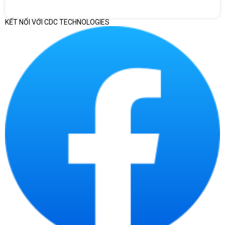
119A Cyan (W2091A), HP 119A Yellow
HỘP MỰC
(W2092A), HP 119A Magenta (W2093A),
THAY THẾ
Trống HP 120A Black Original Laser
KẾT NỐI VỚI CDC TECHNOLOGIES
W1120A.
Ứng dụng HP Smart; Apple AirPrint™; Ứng
KHẢ NĂNG
dụng di động; Được Mopria™ chứng nhận; In
IN TRÊN
qua Wi-Fi® Direct; Google Cloud Print™ Có
THIẾT BỊ DI
thể cần nâng cấp phần sụn để tương thích,
ĐỘNG
tải xuống tại địa chỉ
http://www.hp.com/go/support
KHẢ NĂNG
Có, Wi-Fi 802.11b/g/n tích hợp sẵn
KHÔNG DÂY
KẾT NỐI,
Cổng USB 2.0 tốc độ cao, Cổng mạng Fast
TIÊU
Ethernet 10/100Base-TX, Không dây
CHUẨN
802.11 b/g/n
KẾT NỐI,
Không
TÙY CHỌN
Windows 7 trở lên, bộ xử lý Intel®
YÊU CẦU HỆ
Pentium® IV 1 GHz 32/64-bit trở lên, RAM
THỐNG TỐI
1 GB, HDD 16 GB OS X v10.11 hoặc mới hơn,
THIỂU
1,5 GB ổ cứng, Internet, USB