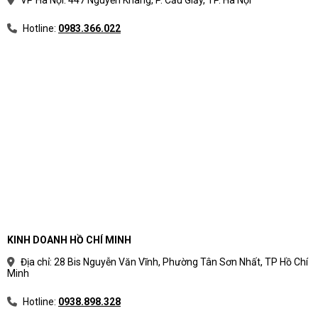
THIẾT LẬP
Hotline:
0983.366.022
THU NHỎ /
25 đến 400%
PHÓNG TO
BẢN SAO
BẢN SAO,
Lên đến 999 bản sao
TỐI ĐA
TỐC ĐỘ
33,6 kbps
TRUYỀN FAX
BỘ NHỚ FAX
Lên đến 400 trang
ĐỘ PHÂN
GIẢI BẢN
Lên tới 300 x 300 dpi
FAX ĐEN
(TỐT NHẤT)
KINH DOANH HỒ CHÍ MINH
QUAY
Địa chỉ: 28 Bis Nguyễn Văn Vĩnh, Phường Tân Sơn Nhất, TP Hồ Chí
NHANH SỐ
Minh
Lên đến 200 số
FAX, SỐ TỐI
ĐA
Hotline:
0938.898.328