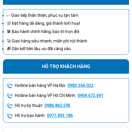
hình hệ thống, ứng dụng phần mềm, trình
điều khiển và độ phức tạp của tài liệu.
✅ Giao tiếp thân thiện, phục vụ tận tâm
ĐẦU TIÊN
SAO CHÉP
Nhanh tới 12,6 giây
🛒 Đặt hàng dễ dàng, giá thành linh hoạt
RA
🛠 Bảo hành chính hãng, bảo trì trọn đời
ĐẦU TIÊN
🚀 Giao hàng siêu nhanh, miễn phí nội thành
SAO CHÉP
Nhanh đến 20 giây (15 phút)
RA (NGỦ)
🎁 Gắn kết bền lâu, ưu đãi càng sâu
CHU KỲ
Tối đa 20.000 trang Chu kỳ hoạt động được
HOẠT ĐỘNG
HỖ TRỢ KHÁCH HÀNG
định nghĩa là số lượng trang in tối đa mỗi
(HÀNG
tháng với đầu ra hình ảnh.
THÁNG, A4)
100 đến 500 HP khuyến nghị rằng số lượng
Hotline bán hàng VP Hà Nội:
0983.366.022
SỐ LƯỢNG
trang in mỗi tháng có chứa hình ảnh nên
TRANG
nằm trong phạm vi quy định để thiết bị đạt
Hotline bán hàng VP Hồ Chí Minh:
0904.672.691
ĐƯỢC ĐỀ
được hiệu suất tối ưu, tùy theo các yếu tố
XUẤT HÀNG
bao gồm khoảng thời gian thay thế mực, và
Hỗ trợ kỹ thuật:
0986.862.595
THÁNG
vòng đời thiết bị trong thời gian bảo hành
mở rộng.
Hỗ trợ bảo hành:
0977.893.186
CÔNG NGHỆ
Laser
IN