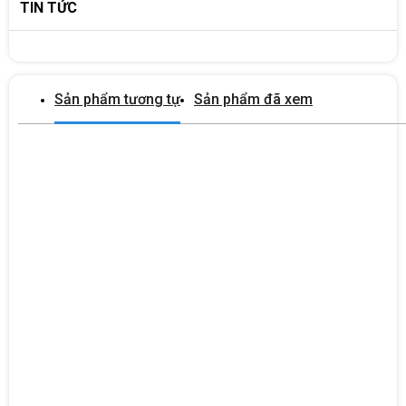
TIN TỨC
CHẤT
LƯỢNG IN
Lên tới 600 x 600 dpi
ĐEN (TỐT
NHẤT)
Sản phẩm tương tự
Sản phẩm đã xem
CHẤT
LƯỢNG IN
Lên tới 600 x 600 dpi
MÀU (TỐT
NHẤT)
NGÔN NGỮ
SPL
IN
MÀN HÌNH
LCD 2 dòng
TỐC ĐỘ BỘ
800 MHz
XỬ LÝ
CẢM BIẾN
GIẤY TỰ
Không
ĐỘNG
Dùng mực: HP 119A Black (W2090A), HP