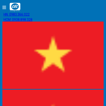
HN: 0983.366.022
HCM: 0938.898.328