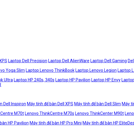
 XPS
Laptop Dell Precision
Laptop Dell AlienWare
Laptop Dell Gaming
Del
vo Yoga Slim
Laptop Lenovo ThinkBook
Laptop Lenovo Legion
Laptop 
k Ultra
Laptop HP 240s, 340s
Laptop HP Pavilion
Laptop HP Envy
Laptop
R
n Dell Inspiron
Máy tính để bàn Dell XPS
Máy tính để bàn Dell Slim
Máy tí
kCentre M70t
Lenovo ThinkCentre M70s
Lenovo ThinkCenter M90t
Leno
 bàn HP Pavilion
Máy tính để bàn HP Pro Mini
Máy tính để bàn HP EliteDe