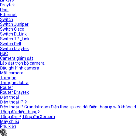
Linksys
Draytek
Unifi
Ethernet
Switch
Switch Juniper
Switch Cisco
Switch D_Link
Switch TP_Link
Switch Dell
Switch Draytek
H3C
Camera giám sát
Lắp đặt trọn bộ camera
Đầu ghi hình camera
Mắt camera
Tai nghe
Tai nghe Jabra
Router
Router Draytek
Điện thoại
Điện thoại IP
Điện thoại IP Grandstream
Điện thoại ip kéo dài
Điện thoại ip wifi không 
Tổng đài điện thoại
Tổng đài IP
Tổng đài Xorcom
Máy chiếu
Phụ kiện