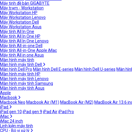
Máy tinh đề bàn GIGABYTE
Máy trạm - Workstation
Máy Workstation HP
Máy Workstation Lenovo
Máy Workstation Dell
Máy Workstation Asus
Máy tính All In One
Máy tính All In One HP
Máy tính All In One Lenovo
Máy tính All-in-one Dell
Máy tính All-in-One Apple iMac
Máy tính All in one Asus
Màn hình máy tính
Màn hình máy tính Dell
Màn hình Dell Pro
Màn hình Dell E-series
Màn hình Dell U-series
Màn hình
Màn hình máy tính HP
Màn hình máy tính Lenovo
Màn hình máy tính Samsung
Màn hình máy tính Asus
Apple
Macbook
Macbook Neo
Macbook Air (M1)
MacBook Air (M2)
MacBook Air 13.6 in
iPad
iPad gen 10
iPad gen 9
iPad Air
iPad Pro
iMac
iMac 24 inch
Linh kiện máy tính
CPU - Bộ vi xử lý