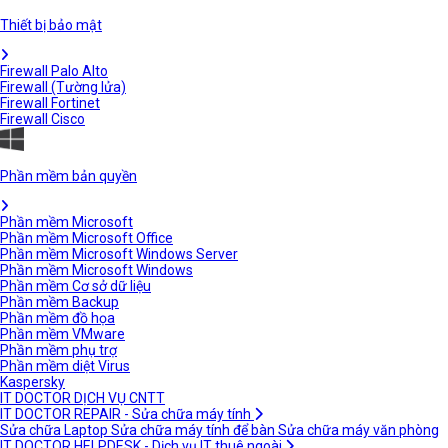
Thiết bị bảo mật
Firewall Palo Alto
Firewall (Tường lửa)
Firewall Fortinet
Firewall Cisco
Phần mềm bản quyền
Phần mềm Microsoft
Phần mềm Microsoft Office
Phần mềm Microsoft Windows Server
Phần mềm Microsoft Windows
Phần mềm Cơ sở dữ liệu
Phần mềm Backup
Phần mềm đồ họa
Phần mềm VMware
Phần mềm phụ trợ
Phần mềm diệt Virus
Kaspersky
IT DOCTOR DỊCH VỤ CNTT
IT DOCTOR REPAIR - Sửa chữa máy tính
Sửa chữa Laptop
Sửa chữa máy tính để bàn
Sửa chữa máy văn phòng
IT DOCTOR HELPDESK - Dịch vụ IT thuê ngoài