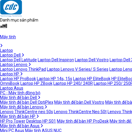
Danh mục sản phẩm
Máy tính
Laptop
Laptop Dell
Laptop Dell Latitude
Laptop Dell Inspiron
Laptop Dell Vostro
Laptop Dell
Laptop Lenovo
Laptop Lenovo ThinkPad
Laptop Lenovo V Series/ S Series
Laptop Leno
Laptop HP
Laptop HP ProBook
Laptop HP 14s, 15s
Laptop HP EliteBook
HP EliteBoo
OmniBook
Laptop HP ZBook
Laptop HP 240/ 240R
Laptop HP 250/ 250
Laptop Asus
PC - Máy tính đồng bộ
Máy tính để bàn Dell
Máy tính để bàn Dell OptiPlex
Máy tính để bàn Dell Vostro
Máy tính để bà
Máy tính để bàn Lenovo
Lenovo ThinkCentre neo 50s
Lenovo ThinkCentre Neo 50t
Lenovo Thin
Máy tính để bàn HP
HP Pro Tower
Desktop HP S01
Máy tính để bàn HP ProDesk
Máy tính để
Máy tính để bàn Asus
Mini PC Asus
Máy tính ASUS NUC