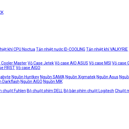
CK
hiệt khí CPU Noctua
Tản nhiệt nước ID-COOLING
Tản nhiệt khí VALKYRIE
 Cooler Master
Vỏ Case Jetek
Vỏ case AIO ASUS
Vỏ case MSI
Vỏ case
se FIRST
Vỏ case AIGO
gabyte
Nguồn Huntkey
Nguồn SAMA
Nguồn Xigmatek
Nguồn Asus
Nguồ
 Darkflash
Nguồn AIGO
Nguồn MIK
m chuột Fuhlen
Bộ chuột phím DELL
Bộ bàn phím chuột Logitech
Chuột m