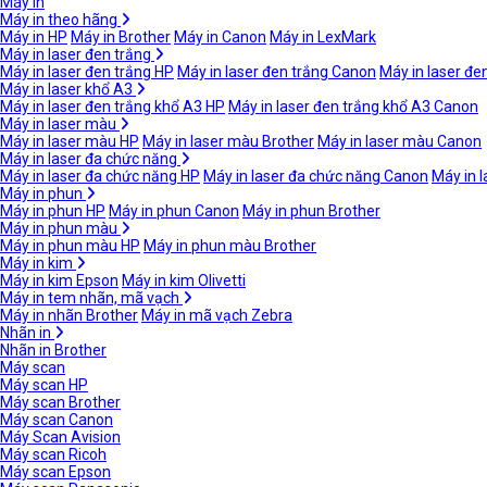
Máy in
Máy in theo hãng
Máy in HP
Máy in Brother
Máy in Canon
Máy in LexMark
Máy in laser đen trắng
Máy in laser đen trắng HP
Máy in laser đen trắng Canon
Máy in laser đe
Máy in laser khổ A3
Máy in laser đen trắng khổ A3 HP
Máy in laser đen trắng khổ A3 Canon
Máy in laser màu
Máy in laser màu HP
Máy in laser màu Brother
Máy in laser màu Canon
Máy in laser đa chức năng
Máy in laser đa chức năng HP
Máy in laser đa chức năng Canon
Máy in 
Máy in phun
Máy in phun HP
Máy in phun Canon
Máy in phun Brother
Máy in phun màu
Máy in phun màu HP
Máy in phun màu Brother
Máy in kim
Máy in kim Epson
Máy in kim Olivetti
Máy in tem nhãn, mã vạch
Máy in nhãn Brother
Máy in mã vạch Zebra
Nhãn in
Nhãn in Brother
Máy scan
Máy scan HP
Máy scan Brother
Máy scan Canon
Máy Scan Avision
Máy scan Ricoh
Máy scan Epson