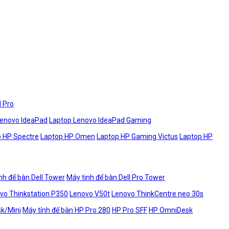
l Pro
Lenovo IdeaPad
Laptop Lenovo IdeaPad Gaming
 HP Spectre
Laptop HP Omen
Laptop HP Gaming Victus
Laptop HP
nh để bàn Dell Tower
Máy tinh để bàn Dell Pro Tower
vo Thinkstation P350
Lenovo V50t
Lenovo ThinkCentre neo 30s
sk/Mini
Máy tính để bàn HP Pro 280
HP Pro SFF
HP OmniDesk