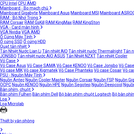
CPU Intel
CPU AMD
Mainboard - Bo mạch chủ
Mainboard Gigabyte
Mainboard Asus
Mainboard MSI
Mainboard ASRO
RAM - Bộ Nhớ Trong
RAM Corsair
RAM GsKill
RAM KingMax
RAM KingSton
VGA - Card màn hình
VGA Nvidia
VGA AMD
Ổ Cứng Máy Tính
Ổ cứng SSD
Ổ cứng HDD
Quạt tản nhiệt
Tản Nhiệt Nước Lian Li
Tản nhiệt AIO
Tản nhiệt nước Thermalright
Tản n
JONSBO
Tản nhiệt nước AIO ASUS
Tản Nhiệt NZXT
Tản nhiệt Cooler
Vỏ Case
Vỏ Case Asus
Vỏ Case SAMA
Vỏ Case KENOO
Vỏ Case Jonsbo
Vỏ Case
Vỏ case MIK
Vỏ case Xigmatek
Vỏ Case Phanteks
Vỏ case Cosair
Vỏ ca
PSU - Nguồn Máy Tính
Nguồn Antec
Nguồn Cooler Master
Nguồn Corsair
Nguồn FSP
Nguồn Gi
OCPC
Nguồn KENOO
Nguồn HPE
Nguồn Segotep
Nguồn Deepcool
Nguồn
Bàn phím, chuột
Bàn phím Fulhen
Bàn phím Dell
Bộ bàn phím chuột Logitech
Bộ bàn phí
Loa
Loa Microlab
Thiết bị văn phòng