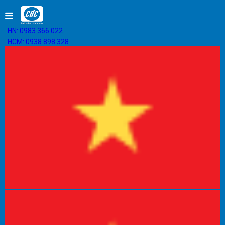
HN: 0983.366.022
HCM: 0938.898.328