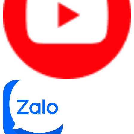
3.5. Tính năng tiện ích và dễ sử dụng
Máy photocopy MP171L
được trang bị màn hình điều khiển có
tính năng cảm ứng và giao diện thân thiện, dễ sử dụng, giúp việc
điều khiển và thiết lập chế độ in của người dùng trở nên dễ dàng và
thuận tiện.
3.6. Kết nối mạng và tùy chọn kết nối linh hoạt
Máy photocopy Ricoh MP171L
hỗ trợ kết nối mạng và các tùy
chọn kết nối linh hoạt như USB và Ethernet. Điều này giúp bạn chia
sẻ dữ liệu, quản lý và kết nối máy photo từ thiết bị khác nhau.
3.7. Độ tin cậy và bền bỉ
Ricoh là một thương hiệu nổi tiếng trong lĩnh vực máy văn phòng,
Máy photocopy Ricoh MP171L
và
không phải là ngoại lệ. Máy
được xây dựng với chất lượng và độ bền cao, đảm bảo sự ổn định
và đáng tin cậy trong suốt quá trình sử dụng.
4. NHƯỢC
ĐIỂM CỦA MÁY PHOTOCOPY RICOH MP171L
4.1. Kích thước lớn và trọng lượng nặng