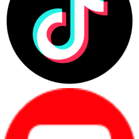
3.4. Tương thích nhiều loại giấy
Máy photocopy Ricoh MP171L
có khả năng xử lý nhiều loại
giấy khác nhau như: A3, A4, A5, B4, B5, A6, cho phép người
dùng sao chụp và in ấn trên nhiều loại giấy khác nhau và đa dạng để
phục vụ cho yêu cầu công việc, dự án.