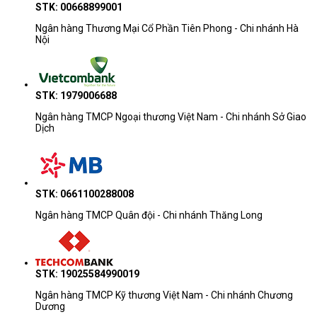
STK: 00668899001
Ngân hàng Thương Mại Cổ Phần Tiên Phong - Chi nhánh Hà
Nội
STK: 1979006688
Ngân hàng TMCP Ngoại thương Việt Nam - Chi nhánh Sở Giao
Dịch
4.4. Đòi hỏi kiến thức kỹ thuật
STK: 0661100288008
Máy photocopy Ricoh
Với tính năng và công nghệ cao cấp,
MP171L
có thể đòi hỏi kiến thức kỹ thuật để cài đặt, cấu hình và
Ngân hàng TMCP Quân đội - Chi nhánh Thăng Long
bảo trì. Điều này có thể gây khó khăn cho người dùng không có kỹ
năng kỹ thuật hoặc không có nhân viên kỹ thuật trong tổ chức.
4.5. Hạn chế màu sắc
STK: 19025584990019
Ngân hàng TMCP Kỹ thương Việt Nam - Chi nhánh Chương
Máy photocopy Ricoh MP171L
tập trung vào sao chụp và in ấn
Dương
đen trắng, nên không có tính năng in màu. Điều này có thể là hạn chế