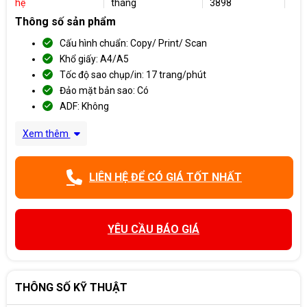
hệ
tháng
3898
Thông số sản phẩm
Cấu hình chuẩn: Copy/ Print/ Scan
Khổ giấy: A4/A5
Tốc độ sao chụp/in: 17 trang/phút
Đảo mặt bản sao: Có
ADF: Không
Xem thêm
LIÊN HỆ ĐỂ CÓ GIÁ TỐT NHẤT
YÊU CẦU BÁO GIÁ
THÔNG SỐ KỸ THUẬT