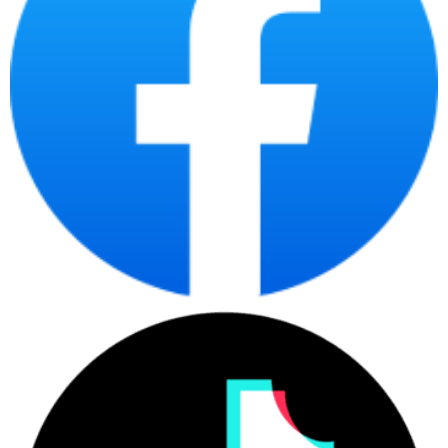
Máy photocopy Ricoh MP171L
được thiết kế để đáp ứng nhu
cầu sao chụp và in ấn đen trắng hàng loạt của doanh
Ricoh MP171L
nghiệp.
có tốc độ in ấn cao và nhanh chóng, với
bản in đầu tiên chỉ mất 4s và có thể in tới 17 bản/phút, giúp các
doanh nghiệp có thể cho ra 1 số lượng lớn bản in, giấy tờ trong thời
gian ngắn.
3.2. Độ phân giải in cao, in 2 mặt tự động
Máy photocopy Ricoh
Với độ phân giải cao 600x600 dpi,
MP171L
cho ra các bản sao chụp và các bản in ấn tài liệu quan
trọng với đường nét sắc nét, chi tiết, và hình ảnh được tái tạo chính
xác, không nhòe mực và không mất chữ.