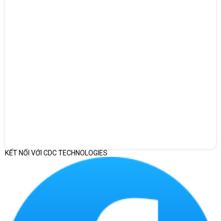
2.2. In ấn
Hổ trợ mọi hệ điều hành máy tính, điện thoại
Hổ trợ in qua mạng Ethernet, Wifi và Bluetooth
Cho phép tùy chỉnh chất lượng bản in
Quản lý tài liệu qua kết nối mạng Ethernet
Độ phân giải 600 x 600 dpi, tốc độ in 17 bản/phút.
2.3. Scan
Hổ trợ scan qua mạng
Hổ trợ scan to Email
Hỗ trợ Scan to Folder
Độ phân giải scan tùy chọn từ 100-600 dpi, tốc độ 17
KẾT NỐI VỚI CDC TECHNOLOGIES
bản/phút.
Chức năng Thumbnail Preview cho phép xem trước
bản scan
3. ƯU ĐIỂM CỦA MÁY PHOTOCOPY RICOH MP171L
3.1. Hiệu suất cao, tốc độ in ấn nhanh