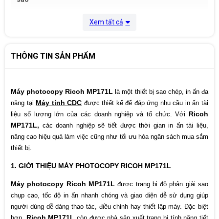
ADF
Không
Xem tất cả
Độ phân giải
600 x 600dpi
THÔNG TIN SẢN PHẨM
Cổng giao tiếp
USB
Thu phóng
25%-200%
Máy photocopy Ricoh MP171L
là một thiết bị sao chép, in ấn đa
Dùng mực
1270D
Máy tính CDC
năng tại
được thiết kế để đáp ứng nhu cầu in ấn tài
Ricoh
liệu số lượng lớn của các doanh nghiệp và tổ chức. Với
Quét tia Laser Quét ảnh 1 lần, sao chụp
nhiều lần; Chụp nhân bản: 99tờ;Chia bộ
MP171L,
các doanh nghiệp sẽ tiết được thời gian in ấn tài liệu,
Mô tả khác
điện tử: Xếp chồng; Bộ nhớ tiêu chuẩn:
nâng cao hiệu quả làm việc cũng như tối ưu hóa ngân sách mua sắm
16MB; Bộ nhớ in 48Mb.
thiết bị.
Cân nặng
29 Kg
1. GIỚI THIỆU MÁY PHOTOCOPY RICOH MP171L
Bảo hành chi
Bảo hành 12 tháng hoặc 40.000 bản
Máy photocopy
Ricoh MP171L
được trang bị độ phân giải sao
tiết
chụp tùy theo điều kiện nào đến trước
chụp cao, tốc độ in ấn nhanh chóng và giao diện dễ sử dụng giúp
người dùng dễ dàng thao tác, điều chỉnh hay thiết lập máy. Đặc biệt
Ricoh MP171L
hơn,
còn được nhà sản xuất trang bị tính năng tiết