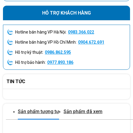
HỖ TRỢ KHÁCH HÀNG
Hotline bán hàng VP Hà Nội:
0983.366.022
Hotline bán hàng VP Hồ Chí Minh:
0904.672.691
2. CÁC TÍNH NĂNG CỦA
MÁY PHOTOCOPY RICOH MP171L
Hỗ trợ kỹ thuật:
0986.862.595
Máy photocopy
Là một chiếc máy photocopy đa nhiêm,
Hỗ trợ bảo hành:
0977.893.186
Ricoh
MP171L
được trang bị nhiều tính năng trong 1 như:
Photocopy, in ấn, Scan, giúp các doanh nghiệp tối ưu chi phí mua
sắm thiết bị cũng như là tận dụng được mọi tính năng đa dạng
TIN TỨC
Ricoh
IM C4500
của
2.1. Photocopy
Tốc độ sao chụp: 17 bản/phút
Sản phẩm tương tự
Sản phẩm đã xem
Thời gian sao chụp bản đầu tiên: 3.5 giây
Độ phân giải sao chụp: 600 x 600 dpi
Phạm vi thu-phóng: 25%–200%