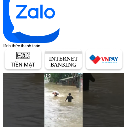
Tương thích rộng, dễ tích hợp hệ thống doanh nghiệp
Máy hỗ trợ đầy đủ:
Hình thức thanh toán
Trình điều khiển TWAIN & ISIS – tương thích với hàng
trăm phần mềm scan
Hoạt động tốt trên Windows và nhiều ứng dụng
quản lý tài liệu
Kết nối USB 2.0 đơn giản, ổn định
Công nghệ xử lý ảnh PaperStream của
Ricoh
giúp giao diện đơn
giản, dễ dùng cho nhân viên văn phòng không chuyên CNTT.
Mua máy scan RICOH SP-1425 chính hãng tại Máy Tính CDC
Nếu doanh nghiệp bạn cần một chiếc máy scan:
Quét nhanh – hai mặt – ổn định