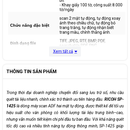
bit
- Khay giấy 100 tờ, công suất 8.000
tờ/ngày
scan 2 mặt tự động, tự động xoay
ảnh theo chiều chữ, tự động bỏ
Chức năng đặc biệt
trang trắng, tự động nhận biết
trang màu, chỉnh thẳng ảnh.
TIFF, JPEG, RTF, BMP, PDF,
Đinh dạng file
searchable PDF, PNG, ....
Xem tất cả
Kết nối
USB 2.0
Phần mềm ABBYY FineReader
Sprint - có khả năng nhận dạng,
THÔNG TIN SẢN PHẨM
khoanh 20 vùng văn bản Tiếng Việt
Phần mềm hỗ trợ
(OCR), chuyển đổi sang file văn
bản có thể chỉnh sửa Word, Excel,
PDF tìm kiếm
Trong thời đại doanh nghiệp chuyển đổi sang lưu trữ số, nhu cầu
Kích thước máy
454 x 331 x 129 mm
quét tài liệu nhanh, chính xác trở thành ưu tiên hàng đầu.
RICOH SP-
(Rộng x Dày x Cao )
1425
là dòng máy scan ADF hai mặt tự động, được thiết kế để tối ưu
Trọng lượng
4.3 kg
hiệu suất cho văn phòng có khối lượng tài liệu trung bình–cao,
Xuất xứ
Chính hãng Ricoh
nhưng vẫn muốn tiết kiệm chi phí đầu tư ban đầu. Với khả năng quét
tốc độ cao và nhiều tính năng tự động thông minh, SP-1425 giúp