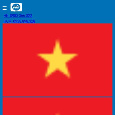
HN: 0983.366.022
HCM: 0938.898.328