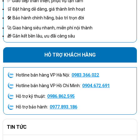
✅ Giao tiếp thân thiện, phục vụ tận tâm
🛒 Đặt hàng dễ dàng, giá thành linh hoạt
🛠 Bảo hành chính hãng, bảo trì trọn đời
🚀 Giao hàng siêu nhanh, miễn phí nội thành
🎁 Gắn kết bền lâu, ưu đãi càng sâu
Đây là con số rất ấn tượng trong phân khúc
máy scan
văn phòng,
HỖ TRỢ KHÁCH HÀNG
đảm bảo doanh nghiệp dễ dàng xử lý:
Hợp đồng dày
Hotline bán hàng VP Hà Nội:
0983.366.022
Hóa đơn chứng từ kế toán
Hotline bán hàng VP Hồ Chí Minh:
0904.672.691
Phiếu giao nhận hàng
Hồ sơ nhân sự
Hỗ trợ kỹ thuật:
0986.862.595
Trong thử nghiệm tại CDC, SP-1425 quét 100 trang A4 hai mặt
Hỗ trợ bảo hành:
0977.893.186
trong chưa đầy 2 phút, hình ảnh lên nét tốt và ít lỗi lệch như các
dòng ADF rẻ hơn.
TIN TỨC
Quét hai mặt tự động, tiết kiệm thời gian cho nhân viên