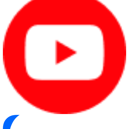
Nhận dạng 20 vùng văn bản tiếng Việt cùng lúc
Xuất file Word, Excel, PDF searchable
Tối ưu cho doanh nghiệp cần tra cứu nhanh và lưu
trữ lâu dài
Đây là lợi thế rất lớn so với các máy scan giá rẻ vốn không hỗ trợ
OCR chất lượng cao.