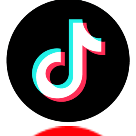
Máy hỗ trợ độ phân giải tối đa 600 × 600 dpi, đủ cho các nhu cầu:
Lưu trữ tài liệu quan trọng
Kiểm toán – kế toán
In lại bản giấy khi cần
Các tính năng tự động giúp hình ảnh đầu ra sạch và chính xác:
Tự động xoay ảnh theo chiều chữ
Tự động bỏ trang trắng
Nhận dạng trang màu / trắng đen
Chỉnh thẳng ảnh
Phát hiện kéo nhiều tờ bằng cảm biến siêu âm
Những tính năng này giúp giảm đáng kể thời gian chỉnh sửa thủ
công.
OCR tiếng Việt mạnh mẽ – chuyển hình ảnh thành văn bản
RICOH SP-1425 đi kèm ABBYY FineReader Sprint, bộ OCR nổi
tiếng có khả năng: