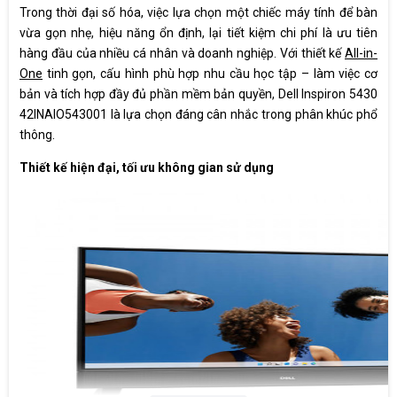
Kết nối âm
Trong thời đại số hóa, việc lựa chọn một chiếc máy tính để bàn
1 x Universal headset jack
thanh
vừa gọn nhẹ, hiệu năng ổn định, lại tiết kiệm chi phí là ưu tiên
hàng đầu của nhiều cá nhân và doanh nghiệp. Với thiết kế
All-in-
One
tinh gọn, cấu hình phù hợp nhu cầu học tập – làm việc cơ
Khe cắm thẻ
1 x SD-card slot
bản và tích hợp đầy đủ phần mềm bản quyền, Dell Inspiron 5430
nhớ
42INAIO543001 là lựa chọn đáng cân nhắc trong phân khúc phổ
thông.
®
Intel
Wi-Fi 6E AX211, 2x2, 802.11ax/ 1 x RJ45
Kết nối mạng
Ethernet port/ Bluetooth
Thiết kế hiện đại, tối ưu không gian sử dụng
Camera
FHD Tilt Camera (Black)
Windows 11 home + Office Home and
Hệ điều hành
Student 2021
Key Mouse
USB
Kích thước
40.20 x 542.70 x 358.54 (mm) (L x W x H)
Cân nặng
5.32 kg