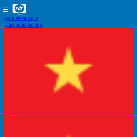
HN: 0983.366.022
HCM: 0938.898.328