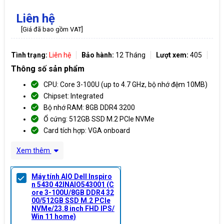
Liên hệ
[Giá đã bao gồm VAT]
Tình trạng:
Liên hệ
Bảo hành:
12 Tháng
Lượt xem:
405
Thông số sản phẩm
CPU: Core 3-100U (up to 4.7 GHz, bộ nhớ đệm 10MB)
Chipset: Integrated
Bộ nhớ RAM: 8GB DDR4 3200
Ổ cứng: 512GB SSD M.2 PCIe NVMe
Card tích hợp: VGA onboard
Xem thêm
Máy tính AIO Dell Inspiro
n 5430 42INAIO543001 (C
ore 3-100U/8GB DDR4 32
00/512GB SSD M.2 PCIe
NVMe/23.8 inch FHD IPS/
Win 11 home)