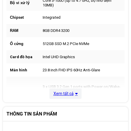
Core 3-100U (up to 4.7 GHz, bộ nhớ đệm
Bộ vi xử lý
10MB)
Chipset
Integrated
RAM
8GB DDR4 3200
Ổ cứng
512GB SSD M.2 PCIe NVMe
Card đồ họa
Intel UHD Graphics
Màn hình
23.8 inch FHD IPS 60Hz Anti-Glare
3 x USB 3.2 Gen 1 ports with Power on/Wake-
up support
Xem tất cả
1 x USB 3.2 Gen 2 port with PowerShare
Cổng kết nối
1 x USB 3.2 Type-C Gen 2 port (Side)
1 x HDMI-out 1.4b
THÔNG TIN SẢN PHẨM
1 x HDMI-in 1.4b