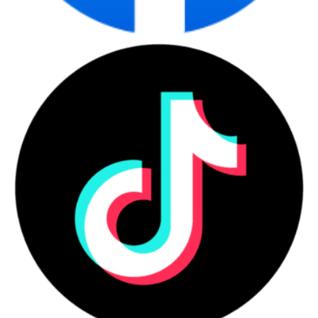
Mua
Dell Inspiron 5430 AIO 42INAIO543001
chính hãng tại Máy
Tính CDC
Máy Tính CDC là đơn vị phân phối chính hãng các sản phẩm máy
tính Dell trên toàn quốc. Khi mua hàng tại Máy Tính CDC, bạn
được đảm bảo:
Hàng mới chính hãng, nguyên seal, bảo hành đầy
đủ.
Cài đặt miễn phí, hỗ trợ lắp đặt tận nơi khu vực Hà
Nội.
Giá tốt cạnh tranh, hỗ trợ xuất hóa đơn VAT theo
yêu cầu.
Liên hệ ngay để được tư vấn và báo giá tốt nhất!