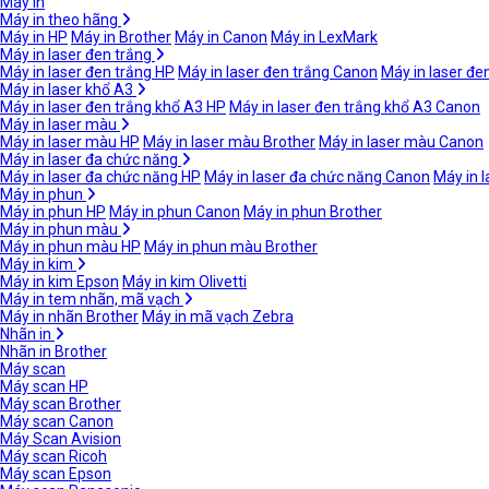
Máy in
Máy in theo hãng
Máy in HP
Máy in Brother
Máy in Canon
Máy in LexMark
Máy in laser đen trắng
Máy in laser đen trắng HP
Máy in laser đen trắng Canon
Máy in laser đe
Máy in laser khổ A3
Máy in laser đen trắng khổ A3 HP
Máy in laser đen trắng khổ A3 Canon
Máy in laser màu
Máy in laser màu HP
Máy in laser màu Brother
Máy in laser màu Canon
Máy in laser đa chức năng
Máy in laser đa chức năng HP
Máy in laser đa chức năng Canon
Máy in 
Máy in phun
Máy in phun HP
Máy in phun Canon
Máy in phun Brother
Máy in phun màu
Máy in phun màu HP
Máy in phun màu Brother
Máy in kim
Máy in kim Epson
Máy in kim Olivetti
Máy in tem nhãn, mã vạch
Máy in nhãn Brother
Máy in mã vạch Zebra
Nhãn in
Nhãn in Brother
Máy scan
Máy scan HP
Máy scan Brother
Máy scan Canon
Máy Scan Avision
Máy scan Ricoh
Máy scan Epson