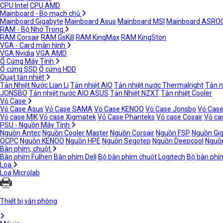
CPU Intel
CPU AMD
Mainboard - Bo mạch chủ
Mainboard Gigabyte
Mainboard Asus
Mainboard MSI
Mainboard ASRO
RAM - Bộ Nhớ Trong
RAM Corsair
RAM GsKill
RAM KingMax
RAM KingSton
VGA - Card màn hình
VGA Nvidia
VGA AMD
Ổ Cứng Máy Tính
Ổ cứng SSD
Ổ cứng HDD
Quạt tản nhiệt
Tản Nhiệt Nước Lian Li
Tản nhiệt AIO
Tản nhiệt nước Thermalright
Tản n
JONSBO
Tản nhiệt nước AIO ASUS
Tản Nhiệt NZXT
Tản nhiệt Cooler
Vỏ Case
Vỏ Case Asus
Vỏ Case SAMA
Vỏ Case KENOO
Vỏ Case Jonsbo
Vỏ Case
Vỏ case MIK
Vỏ case Xigmatek
Vỏ Case Phanteks
Vỏ case Cosair
Vỏ ca
PSU - Nguồn Máy Tính
Nguồn Antec
Nguồn Cooler Master
Nguồn Corsair
Nguồn FSP
Nguồn Gi
OCPC
Nguồn KENOO
Nguồn HPE
Nguồn Segotep
Nguồn Deepcool
Nguồn
Bàn phím, chuột
Bàn phím Fulhen
Bàn phím Dell
Bộ bàn phím chuột Logitech
Bộ bàn phí
Loa
Loa Microlab
Thiết bị văn phòng