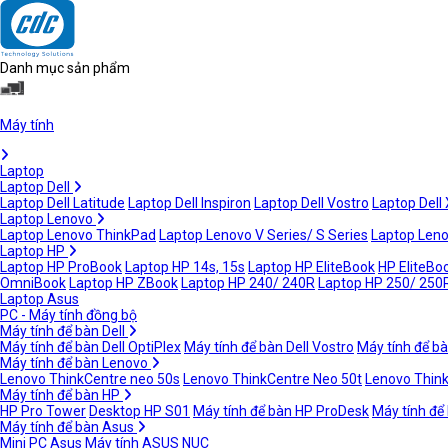
Danh mục sản phẩm
Máy tính
Laptop
Laptop Dell
Laptop Dell Latitude
Laptop Dell Inspiron
Laptop Dell Vostro
Laptop Dell
Laptop Lenovo
Laptop Lenovo ThinkPad
Laptop Lenovo V Series/ S Series
Laptop Leno
Laptop HP
Laptop HP ProBook
Laptop HP 14s, 15s
Laptop HP EliteBook
HP EliteBoo
OmniBook
Laptop HP ZBook
Laptop HP 240/ 240R
Laptop HP 250/ 250
Laptop Asus
PC - Máy tính đồng bộ
Máy tính để bàn Dell
Máy tính để bàn Dell OptiPlex
Máy tính để bàn Dell Vostro
Máy tính để bà
Máy tính để bàn Lenovo
Lenovo ThinkCentre neo 50s
Lenovo ThinkCentre Neo 50t
Lenovo Thin
Máy tính để bàn HP
HP Pro Tower
Desktop HP S01
Máy tính để bàn HP ProDesk
Máy tính để
Máy tính để bàn Asus
Mini PC Asus
Máy tính ASUS NUC