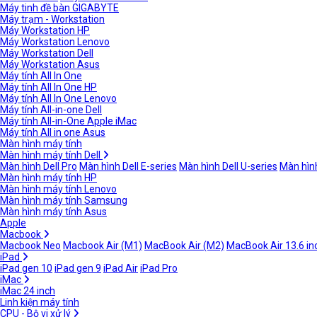
Máy tinh đề bàn GIGABYTE
Máy trạm - Workstation
Máy Workstation HP
Máy Workstation Lenovo
Máy Workstation Dell
Máy Workstation Asus
Máy tính All In One
Máy tính All In One HP
Máy tính All In One Lenovo
Máy tính All-in-one Dell
Máy tính All-in-One Apple iMac
Máy tính All in one Asus
Màn hình máy tính
Màn hình máy tính Dell
Màn hình Dell Pro
Màn hình Dell E-series
Màn hình Dell U-series
Màn hình
Màn hình máy tính HP
Màn hình máy tính Lenovo
Màn hình máy tính Samsung
Màn hình máy tính Asus
Apple
Macbook
Macbook Neo
Macbook Air (M1)
MacBook Air (M2)
MacBook Air 13.6 in
iPad
iPad gen 10
iPad gen 9
iPad Air
iPad Pro
iMac
iMac 24 inch
Linh kiện máy tính
CPU - Bộ vi xử lý