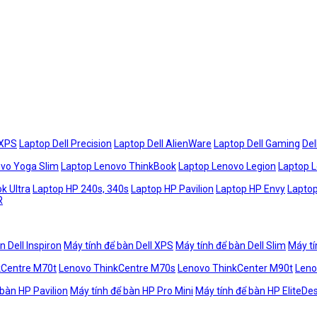
 XPS
Laptop Dell Precision
Laptop Dell AlienWare
Laptop Dell Gaming
Del
vo Yoga Slim
Laptop Lenovo ThinkBook
Laptop Lenovo Legion
Laptop 
k Ultra
Laptop HP 240s, 340s
Laptop HP Pavilion
Laptop HP Envy
Laptop
R
n Dell Inspiron
Máy tính để bàn Dell XPS
Máy tính để bàn Dell Slim
Máy tí
kCentre M70t
Lenovo ThinkCentre M70s
Lenovo ThinkCenter M90t
Leno
 bàn HP Pavilion
Máy tính để bàn HP Pro Mini
Máy tính để bàn HP EliteDe