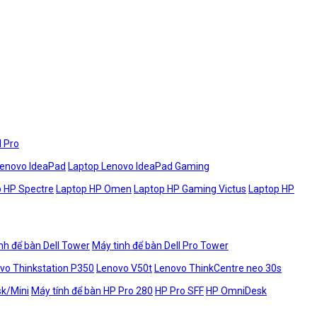
l Pro
Lenovo IdeaPad
Laptop Lenovo IdeaPad Gaming
 HP Spectre
Laptop HP Omen
Laptop HP Gaming Victus
Laptop HP
nh để bàn Dell Tower
Máy tinh để bàn Dell Pro Tower
vo Thinkstation P350
Lenovo V50t
Lenovo ThinkCentre neo 30s
sk/Mini
Máy tính để bàn HP Pro 280
HP Pro SFF
HP OmniDesk