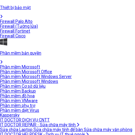
Thiết bị bảo mật
Firewall Palo Alto
Firewall (Tường lửa)
Firewall Fortinet
Firewall Cisco
Phần mềm bản quyền
Phần mềm Microsoft
Phần mềm Microsoft Office
Phần mềm Microsoft Windows Server
Phần mềm Microsoft Windows
Phần mềm Cơ sở dữ liệu
Phần mềm Backup
Phần mềm đồ họa
Phần mềm VMware
Phần mềm phụ trợ
Phần mềm diệt Virus
Kaspersky
IT DOCTOR DỊCH VỤ CNTT
IT DOCTOR REPAIR - Sửa chữa máy tính
Sửa chữa Laptop
Sửa chữa máy tính để bàn
Sửa chữa máy văn phòng
IT DOCTOR HELPDESK - Dịch vụ IT thuê ngoài