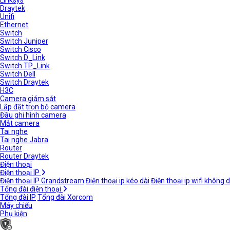
Linksys
Draytek
Unifi
Ethernet
Switch
Switch Juniper
Switch Cisco
Switch D_Link
Switch TP_Link
Switch Dell
Switch Draytek
H3C
Camera giám sát
Lắp đặt trọn bộ camera
Đầu ghi hình camera
Mắt camera
Tai nghe
Tai nghe Jabra
Router
Router Draytek
Điện thoại
Điện thoại IP
Điện thoại IP Grandstream
Điện thoại ip kéo dài
Điện thoại ip wifi không 
Tổng đài điện thoại
Tổng đài IP
Tổng đài Xorcom
Máy chiếu
Phụ kiện