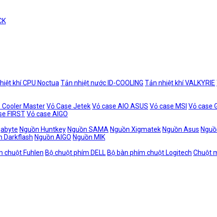
CK
hiệt khí CPU Noctua
Tản nhiệt nước ID-COOLING
Tản nhiệt khí VALKYRIE
 Cooler Master
Vỏ Case Jetek
Vỏ case AIO ASUS
Vỏ case MSI
Vỏ case
se FIRST
Vỏ case AIGO
gabyte
Nguồn Huntkey
Nguồn SAMA
Nguồn Xigmatek
Nguồn Asus
Nguồ
 Darkflash
Nguồn AIGO
Nguồn MIK
m chuột Fuhlen
Bộ chuột phím DELL
Bộ bàn phím chuột Logitech
Chuột m