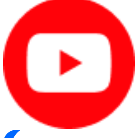
Công ty Cổ phần Vật tư và Thiết bị văn phòng CDC
Trụ sở chính: C18, Lô 9, KĐTM. Định Công, P. Định Công, Q. Hoàng
Mai, TP. Hà Nội
Hotline 1: 0983.366.022 (Hà Nội)
CN.HCM: 51/1 Giải Phóng, Phường 4, Quận Tân Bình, TP Hồ Chí
Minh
Hotline 2: 0904.672.691 (TP.HCM)