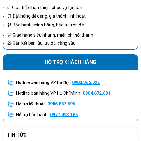
✅ Giao tiếp thân thiện, phục vụ tận tâm
🛒 Đặt hàng dễ dàng, giá thành linh hoạt
🛠 Bảo hành chính hãng, bảo trì trọn đời
🚀 Giao hàng siêu nhanh, miễn phí nội thành
🎁 Gắn kết bền lâu, ưu đãi càng sâu
HỖ TRỢ KHÁCH HÀNG
Hotline bán hàng VP Hà Nội:
0983.366.022
TRẢI NGHIỆM CẤU HÌNH MẠNH MẼ CỦA HP PROONE 440 G9
Hotline bán hàng VP Hồ Chí Minh:
0904.672.691
HP ProOne 440 G9
Với cấu hình mạnh mẽ của máy tính để bàn
Hỗ trợ kỹ thuật:
0986.862.595
AIO 6M7W9PA
, người dùng có thể trải nghiệm một hiệu suất mạnh
mẽ và đáng tin cậy trong các tác vụ làm việc và giải trí hàng ngày.
Hỗ trợ bảo hành:
0977.893.186
Máy tính này được trang bị vi xử lý Intel Core i5-12500T (Upto
4.4GHz, 6 nhân, 12 luồng, 18MB) đáp ứng tốt các yêu cầu đa nhiệm
TIN TỨC
và tác vụ xử lý nặng. Bên cạnh đó, máy tính còn có bộ nhớ