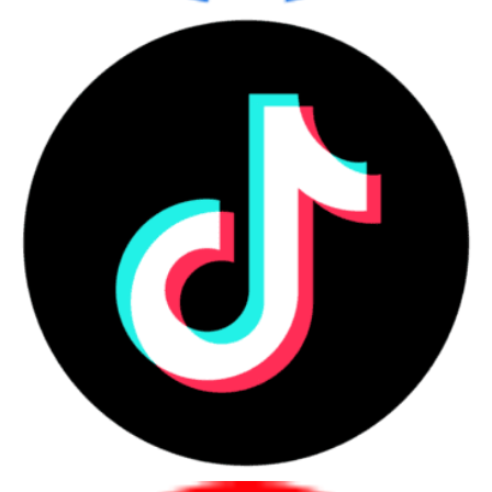
(charging); 1 DisplayPort 1.4a giúp người dùng kết nối dễ dàng với
các thiết bị khác như máy in, bàn phím, chuột, màn hình ngoài và
internet. Ngoài ra, máy tính này còn có thiết kế có thể tháo rời, giúp
người dùng dễ dàng thay thế và nâng cấp các linh kiện bên trong.
Còn được trang bị Realtek RTL8852AE Wi-Fi 6 (2x2); Bluetooth®️ 5.2
combo giúp người dùng kết nối không dây với các thiết bị khác và
truy cập internet một cách nhanh chóng và ổn định.
Ngoài ra, máy tính HP ProOne 440 G9 còn được trang bị đầu đọc thẻ
SD, giúp người dùng dễ dàng truy cập vào dữ liệu lưu trữ trên thẻ
nhớ của máy ảnh, máy quay phim, điện thoại di động và các thiết bị
khác.