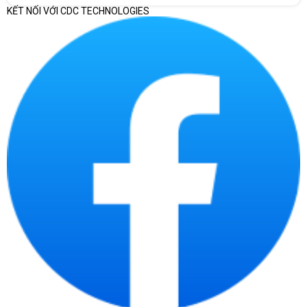
KẾT NỐI VỚI CDC TECHNOLOGIES
CỔNG KẾT NỐI ĐA DẠNG LINH HOẠT
Máy tính để bàn HP ProOne 440 G9 6M3X8PA
có các cổng kết
nối đa dạng và linh hoạt, giúp người dùng kết nối với các thiết bị
khác một cách dễ dàng.
Ở phía sau máy tính, có các cổng kết nối như khe gắn ổ đĩa trong:
One 2.5 inch; 1 SuperSpeed USB Type-C 10Gbps signaling rate; 1
SuperSpeed USB Type-A 10Gbps signaling rate (charging); 1 RJ-45;
1 HDMI 1.4; 2 SuperSpeed USB Type-A 5Gbps signaling rate
(charging); 2 SuperSpeed USB Type-A 10Gbps signaling rate