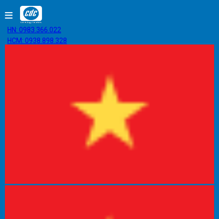
HN: 0983.366.022
HCM: 0938.898.328