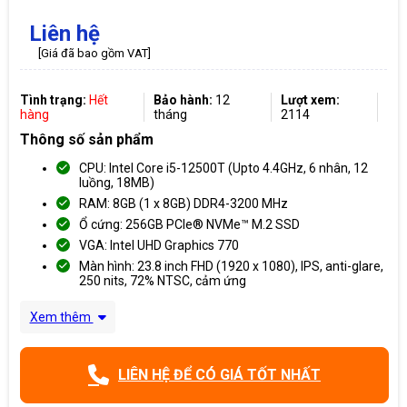
Liên hệ
[Giá đã bao gồm VAT]
Tình trạng:
Hết
Bảo hành:
12
Lượt xem:
hàng
tháng
2114
Thông số sản phẩm
CPU: Intel Core i5-12500T (Upto 4.4GHz, 6 nhân, 12
luồng, 18MB)
RAM: 8GB (1 x 8GB) DDR4-3200 MHz
Ổ cứng: 256GB PCIe® NVMe™ M.2 SSD
VGA: Intel UHD Graphics 770
Màn hình: 23.8 inch FHD (1920 x 1080), IPS, anti-glare,
250 nits, 72% NTSC, cảm ứng
Xem thêm
LIÊN HỆ ĐỂ CÓ GIÁ TỐT NHẤT