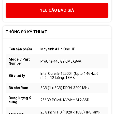
YÊU CẦU BÁO GIÁ
THÔNG SỐ KỸ THUẬT
Tên sản phẩm
Máy tính All in One HP
Model / Part
ProOne 440 G9 6M3X8PA
Number
Intel Core i5-12500T (Upto 4.4GHz, 6
Bộ vi xử lý
nhân, 12 luồng, 18MB
Bộ nhớ Ram
8GB (1 x 8GB) DDR4-3200 MHz
Dung lượng ổ
256GB PCIe® NVMe™ M.2 SSD
cứng
23.8 inch FHD (1920 x 1080), IPS, anti-