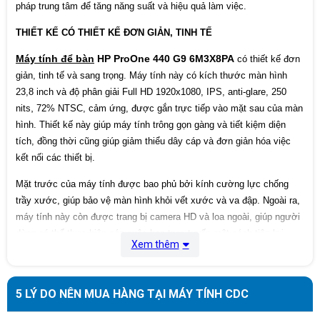
pháp trung tâm để tăng năng suất và hiệu quả làm việc.
1 M.2 2230; 1 M.2 2280; 1 SATA storage
Khe mở rộng
connector
THIẾT KẾ CÓ THIẾT KẾ ĐƠN GIẢN, TINH TẾ
Máy tính để bàn
HP ProOne 440 G9 6M3X8PA
Realtek RTL8852AE Wi-Fi 6 (2x2) and
có thiết kế đơn
Bluetooth®️ 5.2 combo
giản, tinh tế và sang trọng. Máy tính này có kích thước màn hình
Kết nối mạng
23,8 inch và độ phân giải Full HD 1920x1080, IPS, anti-glare, 250
1 RJ-45
,
nits
72% NTSC, cảm ứng, được gắn trực tiếp vào mặt sau của màn
hình. Thiết kế này giúp máy tính trông gọn gàng và tiết kiệm diện
Camera
Webcam
tích, đồng thời cũng giúp giảm thiểu dây cáp và đơn giản hóa việc
kết nối các thiết bị.
Hệ điều hành
Windows 11 Home
Mặt trước của máy tính được bao phủ bởi kính cường lực chống
Kích thước
53.93 x 22.5 x 37.94 cm
trầy xước, giúp bảo vệ màn hình khỏi vết xước và va đập. Ngoài ra,
Trọng lượng
7.77 kg
máy tính này còn được trang bị camera HD và loa ngoài, giúp người
dùng có thể thực hiện các cuộc họp trực tuyến một cách tiện lợi.
Xem thêm
Xuất xứ
China
5 LÝ DO NÊN MUA HÀNG TẠI MÁY TÍNH CDC