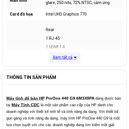
Màn hình
glare, 250 nits, 72% NTSC, cảm ứng
Card đồ họa
Intel UHD Graphics 770
Rear
1 RJ-45
1 HDMI 1.4
2 SuperSpeed USB Type-A 5Gbps
Xem tất cả
signaling rate (charging)
2 SuperSpeed USB Type-A 10Gbps
Cổng giao tiếp
signaling rate (charging)
THÔNG TIN SẢN PHẨM
1 DisplayPort™ 1.4a
Side
Máy tính để bàn HP
ProOne 440 G9 6M3X8PA
đang được bán
1 SuperSpeed USB Type-C® 10Gbps
signaling rate
Máy Tính CDC
tại
là một sản phẩm cao cấp của HP dành cho
doanh nghiệp với thiết kế tinh tế và tính năng đa dạng. Với thiết kế
1 SuperSpeed USB Type-A 10Gbps
signaling rate (charging)
gọn gàng và tính năng đa dạng, máy tính HP ProOne 440 G9 là một
lựa chọn tuyệt vời cho các doanh nghiệp đang tìm kiếm một giải