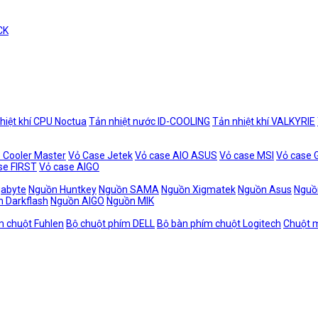
CK
hiệt khí CPU Noctua
Tản nhiệt nước ID-COOLING
Tản nhiệt khí VALKYRIE
 Cooler Master
Vỏ Case Jetek
Vỏ case AIO ASUS
Vỏ case MSI
Vỏ case
se FIRST
Vỏ case AIGO
gabyte
Nguồn Huntkey
Nguồn SAMA
Nguồn Xigmatek
Nguồn Asus
Nguồ
 Darkflash
Nguồn AIGO
Nguồn MIK
m chuột Fuhlen
Bộ chuột phím DELL
Bộ bàn phím chuột Logitech
Chuột m