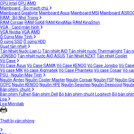
CPU Intel
CPU AMD
Mainboard - Bo mạch chủ
Mainboard Gigabyte
Mainboard Asus
Mainboard MSI
Mainboard ASRO
RAM - Bộ Nhớ Trong
RAM Corsair
RAM GsKill
RAM KingMax
RAM KingSton
VGA - Card màn hình
VGA Nvidia
VGA AMD
Ổ Cứng Máy Tính
Ổ cứng SSD
Ổ cứng HDD
Quạt tản nhiệt
Tản Nhiệt Nước Lian Li
Tản nhiệt AIO
Tản nhiệt nước Thermalright
Tản n
JONSBO
Tản nhiệt nước AIO ASUS
Tản Nhiệt NZXT
Tản nhiệt Cooler
Vỏ Case
Vỏ Case Asus
Vỏ Case SAMA
Vỏ Case KENOO
Vỏ Case Jonsbo
Vỏ Case
Vỏ case MIK
Vỏ case Xigmatek
Vỏ Case Phanteks
Vỏ case Cosair
Vỏ ca
PSU - Nguồn Máy Tính
Nguồn Antec
Nguồn Cooler Master
Nguồn Corsair
Nguồn FSP
Nguồn Gi
OCPC
Nguồn KENOO
Nguồn HPE
Nguồn Segotep
Nguồn Deepcool
Nguồn
Bàn phím, chuột
Bàn phím Fulhen
Bàn phím Dell
Bộ bàn phím chuột Logitech
Bộ bàn phí
Loa
Loa Microlab
Thiết bị văn phòng