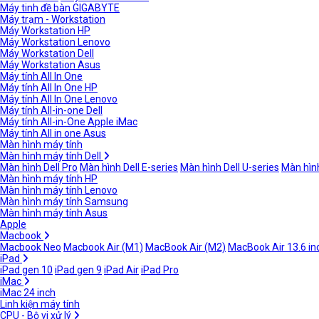
Máy tinh đề bàn GIGABYTE
Máy trạm - Workstation
Máy Workstation HP
Máy Workstation Lenovo
Máy Workstation Dell
Máy Workstation Asus
Máy tính All In One
Máy tính All In One HP
Máy tính All In One Lenovo
Máy tính All-in-one Dell
Máy tính All-in-One Apple iMac
Máy tính All in one Asus
Màn hình máy tính
Màn hình máy tính Dell
Màn hình Dell Pro
Màn hình Dell E-series
Màn hình Dell U-series
Màn hình
Màn hình máy tính HP
Màn hình máy tính Lenovo
Màn hình máy tính Samsung
Màn hình máy tính Asus
Apple
Macbook
Macbook Neo
Macbook Air (M1)
MacBook Air (M2)
MacBook Air 13.6 in
iPad
iPad gen 10
iPad gen 9
iPad Air
iPad Pro
iMac
iMac 24 inch
Linh kiện máy tính
CPU - Bộ vi xử lý