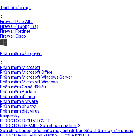
Thiết bị bảo mật
Firewall Palo Alto
Firewall (Tường lửa)
Firewall Fortinet
Firewall Cisco
Phần mềm bản quyền
Phần mềm Microsoft
Phần mềm Microsoft Office
Phần mềm Microsoft Windows Server
Phần mềm Microsoft Windows
Phần mềm Cơ sở dữ liệu
Phần mềm Backup
Phần mềm đồ họa
Phần mềm VMware
Phần mềm phụ trợ
Phần mềm diệt Virus
Kaspersky
IT DOCTOR DỊCH VỤ CNTT
IT DOCTOR REPAIR - Sửa chữa máy tính
Sửa chữa Laptop
Sửa chữa máy tính để bàn
Sửa chữa máy văn phòng
IT DOCTOR HELPDESK - Dịch vụ IT thuê ngoài