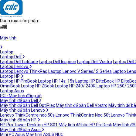
Danh mục sản phẩm
Máy tính
Laptop
Laptop Dell
Laptop Dell Latitude
Laptop Dell Inspiron
Laptop Dell Vostro
Laptop Dell
Laptop Lenovo
Laptop Lenovo ThinkPad
Laptop Lenovo V Series/ S Series
Laptop Leno
Laptop HP
Laptop HP ProBook
Laptop HP 14s, 15s
Laptop HP EliteBook
HP EliteBoo
OmniBook
Laptop HP ZBook
Laptop HP 240/ 240R
Laptop HP 250/ 250
Laptop Asus
PC - Máy tính đồng bộ
Máy tính để bàn Dell
Máy tính để bàn Dell OptiPlex
Máy tính để bàn Dell Vostro
Máy tính để bà
Máy tính để bàn Lenovo
Lenovo ThinkCentre neo 50s
Lenovo ThinkCentre Neo 50t
Lenovo Thin
Máy tính để bàn HP
HP Pro Tower
Desktop HP S01
Máy tính để bàn HP ProDesk
Máy tính để
Máy tính để bàn Asus
Mini PC Asus
Máy tính ASUS NUC