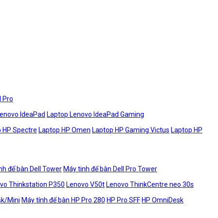
l Pro
Lenovo IdeaPad
Laptop Lenovo IdeaPad Gaming
 HP Spectre
Laptop HP Omen
Laptop HP Gaming Victus
Laptop HP
nh để bàn Dell Tower
Máy tinh để bàn Dell Pro Tower
vo Thinkstation P350
Lenovo V50t
Lenovo ThinkCentre neo 30s
sk/Mini
Máy tính để bàn HP Pro 280
HP Pro SFF
HP OmniDesk