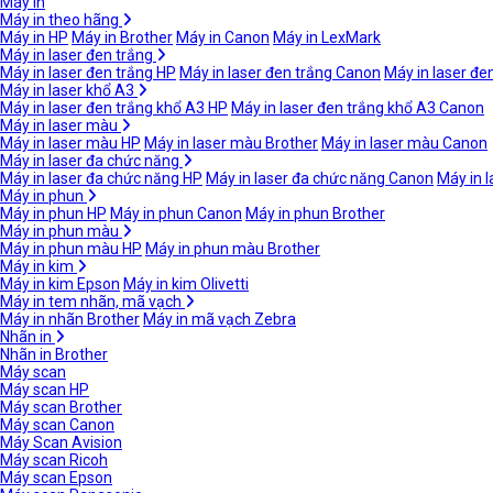
Máy in
Máy in theo hãng
Máy in HP
Máy in Brother
Máy in Canon
Máy in LexMark
Máy in laser đen trắng
Máy in laser đen trắng HP
Máy in laser đen trắng Canon
Máy in laser đe
Máy in laser khổ A3
Máy in laser đen trắng khổ A3 HP
Máy in laser đen trắng khổ A3 Canon
Máy in laser màu
Máy in laser màu HP
Máy in laser màu Brother
Máy in laser màu Canon
Máy in laser đa chức năng
Máy in laser đa chức năng HP
Máy in laser đa chức năng Canon
Máy in 
Máy in phun
Máy in phun HP
Máy in phun Canon
Máy in phun Brother
Máy in phun màu
Máy in phun màu HP
Máy in phun màu Brother
Máy in kim
Máy in kim Epson
Máy in kim Olivetti
Máy in tem nhãn, mã vạch
Máy in nhãn Brother
Máy in mã vạch Zebra
Nhãn in
Nhãn in Brother
Máy scan
Máy scan HP
Máy scan Brother
Máy scan Canon
Máy Scan Avision
Máy scan Ricoh
Máy scan Epson