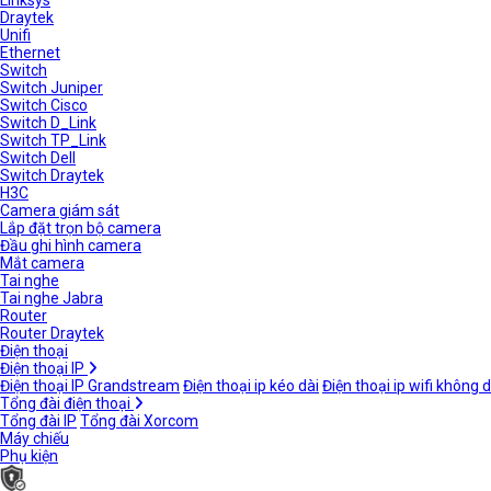
Linksys
Draytek
Unifi
Ethernet
Switch
Switch Juniper
Switch Cisco
Switch D_Link
Switch TP_Link
Switch Dell
Switch Draytek
H3C
Camera giám sát
Lắp đặt trọn bộ camera
Đầu ghi hình camera
Mắt camera
Tai nghe
Tai nghe Jabra
Router
Router Draytek
Điện thoại
Điện thoại IP
Điện thoại IP Grandstream
Điện thoại ip kéo dài
Điện thoại ip wifi không 
Tổng đài điện thoại
Tổng đài IP
Tổng đài Xorcom
Máy chiếu
Phụ kiện