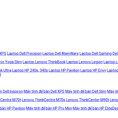
 XPS
Laptop Dell Precision
Laptop Dell AlienWare
Laptop Dell Gaming
Del
vo Yoga Slim
Laptop Lenovo ThinkBook
Laptop Lenovo Legion
Laptop 
k Ultra
Laptop HP 240s, 340s
Laptop HP Pavilion
Laptop HP Envy
Laptop
R
n Dell Inspiron
Máy tính để bàn Dell XPS
Máy tính để bàn Dell Slim
Máy tí
kCentre M70t
Lenovo ThinkCentre M70s
Lenovo ThinkCenter M90t
Leno
 bàn HP Pavilion
Máy tính để bàn HP Pro Mini
Máy tính để bàn HP EliteDe