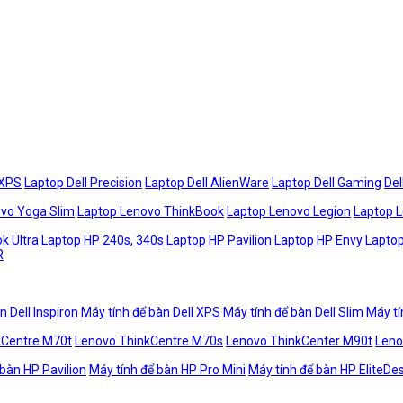
 XPS
Laptop Dell Precision
Laptop Dell AlienWare
Laptop Dell Gaming
Del
vo Yoga Slim
Laptop Lenovo ThinkBook
Laptop Lenovo Legion
Laptop 
k Ultra
Laptop HP 240s, 340s
Laptop HP Pavilion
Laptop HP Envy
Laptop
R
n Dell Inspiron
Máy tính để bàn Dell XPS
Máy tính để bàn Dell Slim
Máy tí
kCentre M70t
Lenovo ThinkCentre M70s
Lenovo ThinkCenter M90t
Leno
 bàn HP Pavilion
Máy tính để bàn HP Pro Mini
Máy tính để bàn HP EliteDe