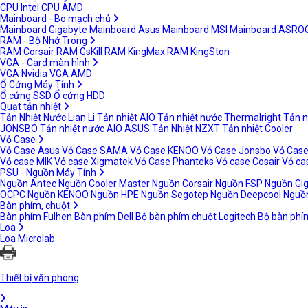
CPU Intel
CPU AMD
Mainboard - Bo mạch chủ
Mainboard Gigabyte
Mainboard Asus
Mainboard MSI
Mainboard ASRO
RAM - Bộ Nhớ Trong
RAM Corsair
RAM GsKill
RAM KingMax
RAM KingSton
VGA - Card màn hình
VGA Nvidia
VGA AMD
Ổ Cứng Máy Tính
Ổ cứng SSD
Ổ cứng HDD
Quạt tản nhiệt
Tản Nhiệt Nước Lian Li
Tản nhiệt AIO
Tản nhiệt nước Thermalright
Tản n
JONSBO
Tản nhiệt nước AIO ASUS
Tản Nhiệt NZXT
Tản nhiệt Cooler
Vỏ Case
Vỏ Case Asus
Vỏ Case SAMA
Vỏ Case KENOO
Vỏ Case Jonsbo
Vỏ Case
Vỏ case MIK
Vỏ case Xigmatek
Vỏ Case Phanteks
Vỏ case Cosair
Vỏ ca
PSU - Nguồn Máy Tính
Nguồn Antec
Nguồn Cooler Master
Nguồn Corsair
Nguồn FSP
Nguồn Gi
OCPC
Nguồn KENOO
Nguồn HPE
Nguồn Segotep
Nguồn Deepcool
Nguồn
Bàn phím, chuột
Bàn phím Fulhen
Bàn phím Dell
Bộ bàn phím chuột Logitech
Bộ bàn phí
Loa
Loa Microlab
Thiết bị văn phòng