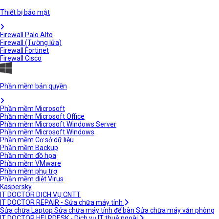
Thiết bị bảo mật
Firewall Palo Alto
Firewall (Tường lửa)
Firewall Fortinet
Firewall Cisco
Phần mềm bản quyền
Phần mềm Microsoft
Phần mềm Microsoft Office
Phần mềm Microsoft Windows Server
Phần mềm Microsoft Windows
Phần mềm Cơ sở dữ liệu
Phần mềm Backup
Phần mềm đồ họa
Phần mềm VMware
Phần mềm phụ trợ
Phần mềm diệt Virus
Kaspersky
IT DOCTOR DỊCH VỤ CNTT
IT DOCTOR REPAIR - Sửa chữa máy tính
Sửa chữa Laptop
Sửa chữa máy tính để bàn
Sửa chữa máy văn phòng
IT DOCTOR HELPDESK - Dịch vụ IT thuê ngoài