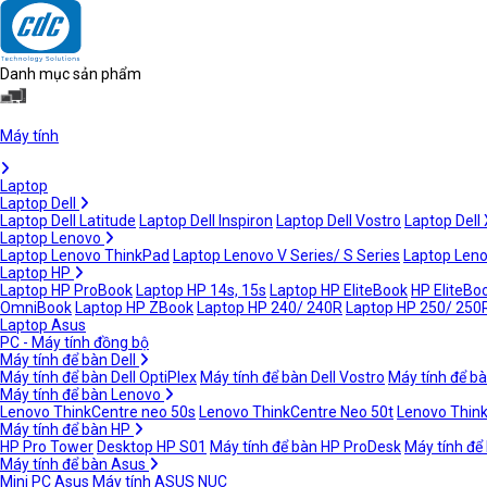
Danh mục sản phẩm
Máy tính
Laptop
Laptop Dell
Laptop Dell Latitude
Laptop Dell Inspiron
Laptop Dell Vostro
Laptop Dell
Laptop Lenovo
Laptop Lenovo ThinkPad
Laptop Lenovo V Series/ S Series
Laptop Leno
Laptop HP
Laptop HP ProBook
Laptop HP 14s, 15s
Laptop HP EliteBook
HP EliteBoo
OmniBook
Laptop HP ZBook
Laptop HP 240/ 240R
Laptop HP 250/ 250
Laptop Asus
PC - Máy tính đồng bộ
Máy tính để bàn Dell
Máy tính để bàn Dell OptiPlex
Máy tính để bàn Dell Vostro
Máy tính để bà
Máy tính để bàn Lenovo
Lenovo ThinkCentre neo 50s
Lenovo ThinkCentre Neo 50t
Lenovo Thin
Máy tính để bàn HP
HP Pro Tower
Desktop HP S01
Máy tính để bàn HP ProDesk
Máy tính để
Máy tính để bàn Asus
Mini PC Asus
Máy tính ASUS NUC