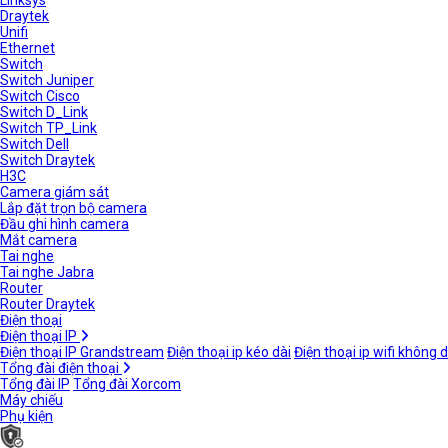
Linksys
Draytek
Unifi
Ethernet
Switch
Switch Juniper
Switch Cisco
Switch D_Link
Switch TP_Link
Switch Dell
Switch Draytek
H3C
Camera giám sát
Lắp đặt trọn bộ camera
Đầu ghi hình camera
Mắt camera
Tai nghe
Tai nghe Jabra
Router
Router Draytek
Điện thoại
Điện thoại IP
Điện thoại IP Grandstream
Điện thoại ip kéo dài
Điện thoại ip wifi không 
Tổng đài điện thoại
Tổng đài IP
Tổng đài Xorcom
Máy chiếu
Phụ kiện