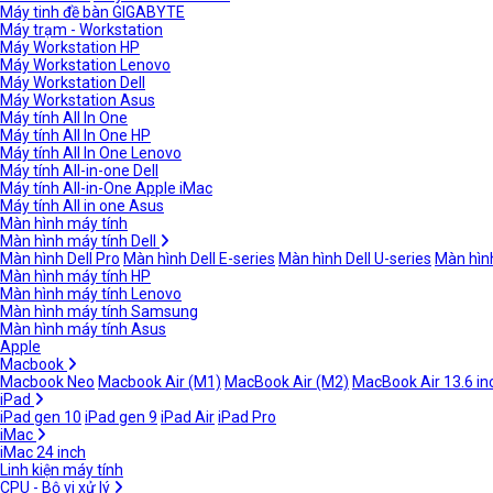
Máy tinh đề bàn GIGABYTE
Máy trạm - Workstation
Máy Workstation HP
Máy Workstation Lenovo
Máy Workstation Dell
Máy Workstation Asus
Máy tính All In One
Máy tính All In One HP
Máy tính All In One Lenovo
Máy tính All-in-one Dell
Máy tính All-in-One Apple iMac
Máy tính All in one Asus
Màn hình máy tính
Màn hình máy tính Dell
Màn hình Dell Pro
Màn hình Dell E-series
Màn hình Dell U-series
Màn hình
Màn hình máy tính HP
Màn hình máy tính Lenovo
Màn hình máy tính Samsung
Màn hình máy tính Asus
Apple
Macbook
Macbook Neo
Macbook Air (M1)
MacBook Air (M2)
MacBook Air 13.6 in
iPad
iPad gen 10
iPad gen 9
iPad Air
iPad Pro
iMac
iMac 24 inch
Linh kiện máy tính
CPU - Bộ vi xử lý