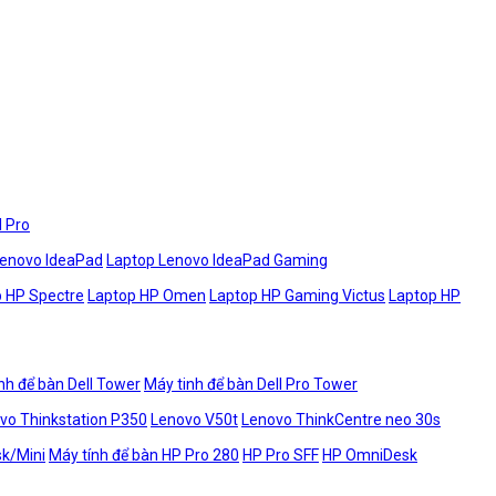
l Pro
Lenovo IdeaPad
Laptop Lenovo IdeaPad Gaming
 HP Spectre
Laptop HP Omen
Laptop HP Gaming Victus
Laptop HP
nh để bàn Dell Tower
Máy tinh để bàn Dell Pro Tower
vo Thinkstation P350
Lenovo V50t
Lenovo ThinkCentre neo 30s
sk/Mini
Máy tính để bàn HP Pro 280
HP Pro SFF
HP OmniDesk