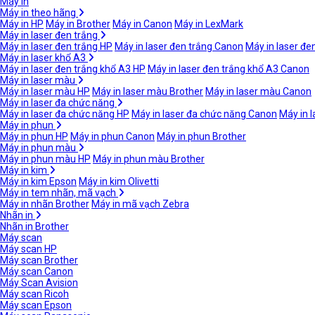
Máy in
Máy in theo hãng
Máy in HP
Máy in Brother
Máy in Canon
Máy in LexMark
Máy in laser đen trắng
Máy in laser đen trắng HP
Máy in laser đen trắng Canon
Máy in laser đe
Máy in laser khổ A3
Máy in laser đen trắng khổ A3 HP
Máy in laser đen trắng khổ A3 Canon
Máy in laser màu
Máy in laser màu HP
Máy in laser màu Brother
Máy in laser màu Canon
Máy in laser đa chức năng
Máy in laser đa chức năng HP
Máy in laser đa chức năng Canon
Máy in 
Máy in phun
Máy in phun HP
Máy in phun Canon
Máy in phun Brother
Máy in phun màu
Máy in phun màu HP
Máy in phun màu Brother
Máy in kim
Máy in kim Epson
Máy in kim Olivetti
Máy in tem nhãn, mã vạch
Máy in nhãn Brother
Máy in mã vạch Zebra
Nhãn in
Nhãn in Brother
Máy scan
Máy scan HP
Máy scan Brother
Máy scan Canon
Máy Scan Avision
Máy scan Ricoh
Máy scan Epson