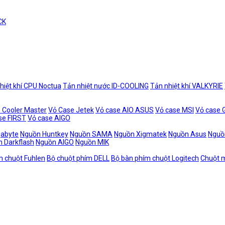
CK
hiệt khí CPU Noctua
Tản nhiệt nước ID-COOLING
Tản nhiệt khí VALKYRIE
 Cooler Master
Vỏ Case Jetek
Vỏ case AIO ASUS
Vỏ case MSI
Vỏ case
se FIRST
Vỏ case AIGO
gabyte
Nguồn Huntkey
Nguồn SAMA
Nguồn Xigmatek
Nguồn Asus
Nguồ
 Darkflash
Nguồn AIGO
Nguồn MIK
m chuột Fuhlen
Bộ chuột phím DELL
Bộ bàn phím chuột Logitech
Chuột m