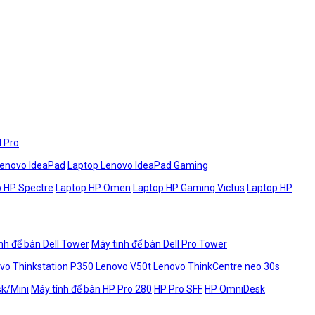
l Pro
Lenovo IdeaPad
Laptop Lenovo IdeaPad Gaming
 HP Spectre
Laptop HP Omen
Laptop HP Gaming Victus
Laptop HP
nh để bàn Dell Tower
Máy tinh để bàn Dell Pro Tower
vo Thinkstation P350
Lenovo V50t
Lenovo ThinkCentre neo 30s
sk/Mini
Máy tính để bàn HP Pro 280
HP Pro SFF
HP OmniDesk