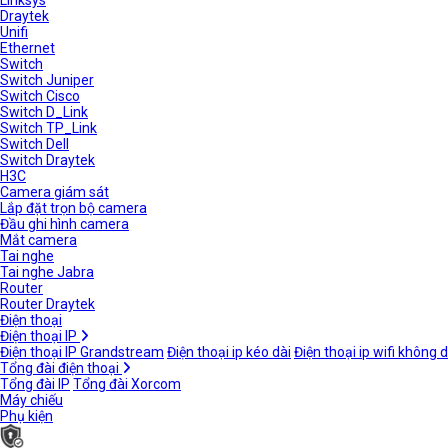
Linksys
Draytek
Unifi
Ethernet
Switch
Switch Juniper
Switch Cisco
Switch D_Link
Switch TP_Link
Switch Dell
Switch Draytek
H3C
Camera giám sát
Lắp đặt trọn bộ camera
Đầu ghi hình camera
Mắt camera
Tai nghe
Tai nghe Jabra
Router
Router Draytek
Điện thoại
Điện thoại IP
Điện thoại IP Grandstream
Điện thoại ip kéo dài
Điện thoại ip wifi không 
Tổng đài điện thoại
Tổng đài IP
Tổng đài Xorcom
Máy chiếu
Phụ kiện