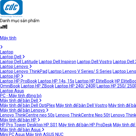
Danh mục sản phẩm
Máy tính
Laptop
Laptop Dell
Laptop Dell Latitude
Laptop Dell Inspiron
Laptop Dell Vostro
Laptop Dell
Laptop Lenovo
Laptop Lenovo ThinkPad
Laptop Lenovo V Series/ S Series
Laptop Leno
Laptop HP
Laptop HP ProBook
Laptop HP 14s, 15s
Laptop HP EliteBook
HP EliteBoo
OmniBook
Laptop HP ZBook
Laptop HP 240/ 240R
Laptop HP 250/ 250
Laptop Asus
PC - Máy tính đồng bộ
Máy tính để bàn Dell
Máy tính để bàn Dell OptiPlex
Máy tính để bàn Dell Vostro
Máy tính để bà
Máy tính để bàn Lenovo
Lenovo ThinkCentre neo 50s
Lenovo ThinkCentre Neo 50t
Lenovo Thin
Máy tính để bàn HP
HP Pro Tower
Desktop HP S01
Máy tính để bàn HP ProDesk
Máy tính để
Máy tính để bàn Asus
Mini PC Asus
Máy tính ASUS NUC