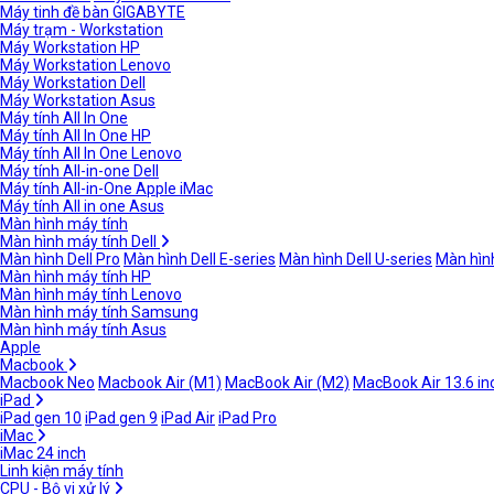
Máy tinh đề bàn GIGABYTE
Máy trạm - Workstation
Máy Workstation HP
Máy Workstation Lenovo
Máy Workstation Dell
Máy Workstation Asus
Máy tính All In One
Máy tính All In One HP
Máy tính All In One Lenovo
Máy tính All-in-one Dell
Máy tính All-in-One Apple iMac
Máy tính All in one Asus
Màn hình máy tính
Màn hình máy tính Dell
Màn hình Dell Pro
Màn hình Dell E-series
Màn hình Dell U-series
Màn hình
Màn hình máy tính HP
Màn hình máy tính Lenovo
Màn hình máy tính Samsung
Màn hình máy tính Asus
Apple
Macbook
Macbook Neo
Macbook Air (M1)
MacBook Air (M2)
MacBook Air 13.6 in
iPad
iPad gen 10
iPad gen 9
iPad Air
iPad Pro
iMac
iMac 24 inch
Linh kiện máy tính
CPU - Bộ vi xử lý