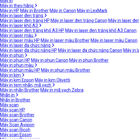
Máy in
Máy in theo hãng
Máy in HP
Máy in Brother
Máy in Canon
Máy in LexMark
Máy in laser đen trắng
Máy in laser đen trắng HP
Máy in laser đen trắng Canon
Máy in laser đe
Máy in laser khổ A3
Máy in laser đen trắng khổ A3 HP
Máy in laser đen trắng khổ A3 Canon
Máy in laser màu
Máy in laser màu HP
Máy in laser màu Brother
Máy in laser màu Canon
Máy in laser đa chức năng
Máy in laser đa chức năng HP
Máy in laser đa chức năng Canon
Máy in 
Máy in phun
Máy in phun HP
Máy in phun Canon
Máy in phun Brother
Máy in phun màu
Máy in phun màu HP
Máy in phun màu Brother
Máy in kim
Máy in kim Epson
Máy in kim Olivetti
Máy in tem nhãn, mã vạch
Máy in nhãn Brother
Máy in mã vạch Zebra
Nhãn in
Nhãn in Brother
Máy scan
Máy scan HP
Máy scan Brother
Máy scan Canon
Máy Scan Avision
Máy scan Ricoh
Máy scan Epson