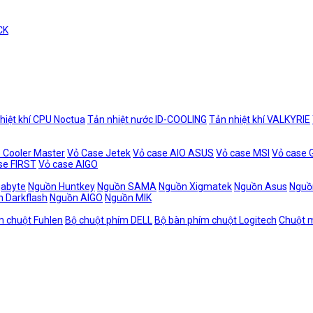
CK
hiệt khí CPU Noctua
Tản nhiệt nước ID-COOLING
Tản nhiệt khí VALKYRIE
 Cooler Master
Vỏ Case Jetek
Vỏ case AIO ASUS
Vỏ case MSI
Vỏ case
se FIRST
Vỏ case AIGO
gabyte
Nguồn Huntkey
Nguồn SAMA
Nguồn Xigmatek
Nguồn Asus
Nguồ
 Darkflash
Nguồn AIGO
Nguồn MIK
m chuột Fuhlen
Bộ chuột phím DELL
Bộ bàn phím chuột Logitech
Chuột m