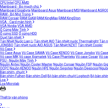
CPU Intel
CPU AMD
Mainboard - Bo mạch chủ
Mainboard Gigabyte
Mainboard Asus
Mainboard MSI
Mainboard ASRO
RAM - Bộ Nhớ Trong
RAM Corsair
RAM GsKill
RAM KingMax
RAM KingSton
VGA - Card màn hình
VGA Nvidia
VGA AMD
Ổ Cứng Máy Tính
Ổ cứng SSD
Ổ cứng HDD
Quạt tản nhiệt
Tản Nhiệt Nước Lian Li
Tản nhiệt AIO
Tản nhiệt nước Thermalright
Tản n
JONSBO
Tản nhiệt nước AIO ASUS
Tản Nhiệt NZXT
Tản nhiệt Cooler
Vỏ Case
Vỏ Case Asus
Vỏ Case SAMA
Vỏ Case KENOO
Vỏ Case Jonsbo
Vỏ Case
Vỏ case MIK
Vỏ case Xigmatek
Vỏ Case Phanteks
Vỏ case Cosair
Vỏ ca
PSU - Nguồn Máy Tính
Nguồn Antec
Nguồn Cooler Master
Nguồn Corsair
Nguồn FSP
Nguồn Gi
OCPC
Nguồn KENOO
Nguồn HPE
Nguồn Segotep
Nguồn Deepcool
Nguồn
Bàn phím, chuột
Bàn phím Fulhen
Bàn phím Dell
Bộ bàn phím chuột Logitech
Bộ bàn phí
Loa
Loa Microlab
Thiết bị văn phòng