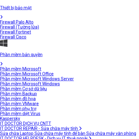
Thiết bị bảo mật
Firewall Palo Alto
Firewall (Tường lửa)
Firewall Fortinet
Firewall Cisco
Phần mềm bản quyền
Phần mềm Microsoft
Phần mềm Microsoft Office
Phần mềm Microsoft Windows Server
Phần mềm Microsoft Windows
Phần mềm Cơ sở dữ liệu
Phần mềm Backup
Phần mềm đồ họa
Phần mềm VMware
Phần mềm phụ trợ
Phần mềm diệt Virus
Kaspersky
IT DOCTOR DỊCH VỤ CNTT
IT DOCTOR REPAIR - Sửa chữa máy tính
Sửa chữa Laptop
Sửa chữa máy tính để bàn
Sửa chữa máy văn phòng
IT DOCTOR HELPDESK - Dịch vụ IT thuê ngoài