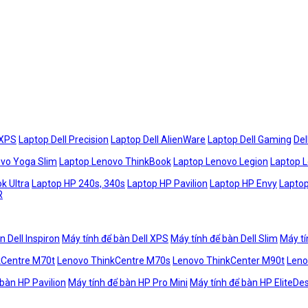
 XPS
Laptop Dell Precision
Laptop Dell AlienWare
Laptop Dell Gaming
Del
vo Yoga Slim
Laptop Lenovo ThinkBook
Laptop Lenovo Legion
Laptop 
k Ultra
Laptop HP 240s, 340s
Laptop HP Pavilion
Laptop HP Envy
Laptop
R
n Dell Inspiron
Máy tính để bàn Dell XPS
Máy tính để bàn Dell Slim
Máy tí
kCentre M70t
Lenovo ThinkCentre M70s
Lenovo ThinkCenter M90t
Leno
 bàn HP Pavilion
Máy tính để bàn HP Pro Mini
Máy tính để bàn HP EliteDe