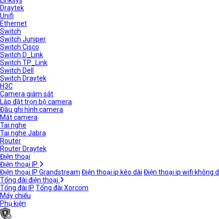
Linksys
Draytek
Unifi
Ethernet
Switch
Switch Juniper
Switch Cisco
Switch D_Link
Switch TP_Link
Switch Dell
Switch Draytek
H3C
Camera giám sát
Lắp đặt trọn bộ camera
Đầu ghi hình camera
Mắt camera
Tai nghe
Tai nghe Jabra
Router
Router Draytek
Điện thoại
Điện thoại IP
Điện thoại IP Grandstream
Điện thoại ip kéo dài
Điện thoại ip wifi không 
Tổng đài điện thoại
Tổng đài IP
Tổng đài Xorcom
Máy chiếu
Phụ kiện