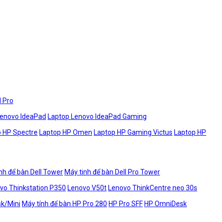
l Pro
Lenovo IdeaPad
Laptop Lenovo IdeaPad Gaming
 HP Spectre
Laptop HP Omen
Laptop HP Gaming Victus
Laptop HP
nh để bàn Dell Tower
Máy tinh để bàn Dell Pro Tower
vo Thinkstation P350
Lenovo V50t
Lenovo ThinkCentre neo 30s
sk/Mini
Máy tính để bàn HP Pro 280
HP Pro SFF
HP OmniDesk