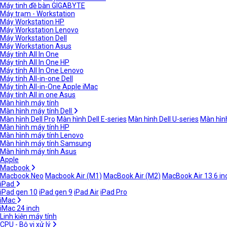
Máy tinh đề bàn GIGABYTE
Máy trạm - Workstation
Máy Workstation HP
Máy Workstation Lenovo
Máy Workstation Dell
Máy Workstation Asus
Máy tính All In One
Máy tính All In One HP
Máy tính All In One Lenovo
Máy tính All-in-one Dell
Máy tính All-in-One Apple iMac
Máy tính All in one Asus
Màn hình máy tính
Màn hình máy tính Dell
Màn hình Dell Pro
Màn hình Dell E-series
Màn hình Dell U-series
Màn hình
Màn hình máy tính HP
Màn hình máy tính Lenovo
Màn hình máy tính Samsung
Màn hình máy tính Asus
Apple
Macbook
Macbook Neo
Macbook Air (M1)
MacBook Air (M2)
MacBook Air 13.6 in
iPad
iPad gen 10
iPad gen 9
iPad Air
iPad Pro
iMac
iMac 24 inch
Linh kiện máy tính
CPU - Bộ vi xử lý