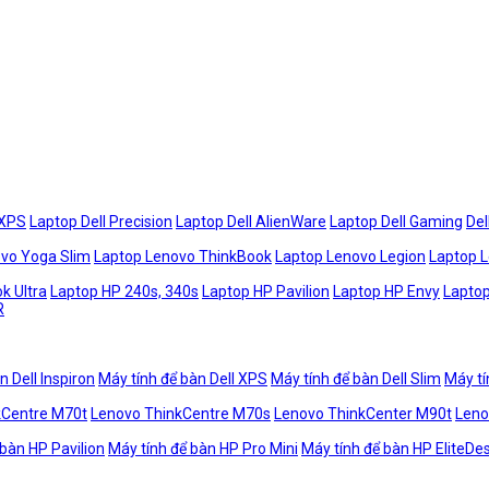
 XPS
Laptop Dell Precision
Laptop Dell AlienWare
Laptop Dell Gaming
Del
vo Yoga Slim
Laptop Lenovo ThinkBook
Laptop Lenovo Legion
Laptop 
k Ultra
Laptop HP 240s, 340s
Laptop HP Pavilion
Laptop HP Envy
Laptop
R
n Dell Inspiron
Máy tính để bàn Dell XPS
Máy tính để bàn Dell Slim
Máy tí
kCentre M70t
Lenovo ThinkCentre M70s
Lenovo ThinkCenter M90t
Leno
 bàn HP Pavilion
Máy tính để bàn HP Pro Mini
Máy tính để bàn HP EliteDe