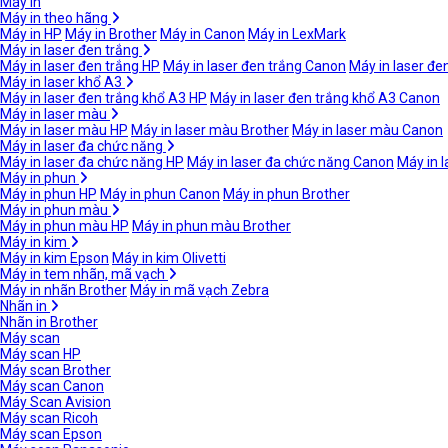
Máy in
Máy in theo hãng
Máy in HP
Máy in Brother
Máy in Canon
Máy in LexMark
Máy in laser đen trắng
Máy in laser đen trắng HP
Máy in laser đen trắng Canon
Máy in laser đe
Máy in laser khổ A3
Máy in laser đen trắng khổ A3 HP
Máy in laser đen trắng khổ A3 Canon
Máy in laser màu
Máy in laser màu HP
Máy in laser màu Brother
Máy in laser màu Canon
Máy in laser đa chức năng
Máy in laser đa chức năng HP
Máy in laser đa chức năng Canon
Máy in 
Máy in phun
Máy in phun HP
Máy in phun Canon
Máy in phun Brother
Máy in phun màu
Máy in phun màu HP
Máy in phun màu Brother
Máy in kim
Máy in kim Epson
Máy in kim Olivetti
Máy in tem nhãn, mã vạch
Máy in nhãn Brother
Máy in mã vạch Zebra
Nhãn in
Nhãn in Brother
Máy scan
Máy scan HP
Máy scan Brother
Máy scan Canon
Máy Scan Avision
Máy scan Ricoh
Máy scan Epson