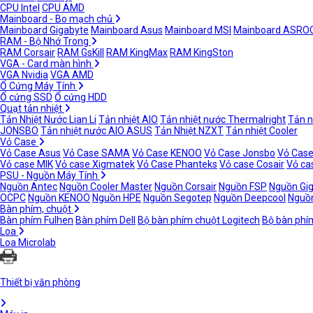
CPU Intel
CPU AMD
Mainboard - Bo mạch chủ
Mainboard Gigabyte
Mainboard Asus
Mainboard MSI
Mainboard ASRO
RAM - Bộ Nhớ Trong
RAM Corsair
RAM GsKill
RAM KingMax
RAM KingSton
VGA - Card màn hình
VGA Nvidia
VGA AMD
Ổ Cứng Máy Tính
Ổ cứng SSD
Ổ cứng HDD
Quạt tản nhiệt
Tản Nhiệt Nước Lian Li
Tản nhiệt AIO
Tản nhiệt nước Thermalright
Tản n
JONSBO
Tản nhiệt nước AIO ASUS
Tản Nhiệt NZXT
Tản nhiệt Cooler
Vỏ Case
Vỏ Case Asus
Vỏ Case SAMA
Vỏ Case KENOO
Vỏ Case Jonsbo
Vỏ Case
Vỏ case MIK
Vỏ case Xigmatek
Vỏ Case Phanteks
Vỏ case Cosair
Vỏ ca
PSU - Nguồn Máy Tính
Nguồn Antec
Nguồn Cooler Master
Nguồn Corsair
Nguồn FSP
Nguồn Gi
OCPC
Nguồn KENOO
Nguồn HPE
Nguồn Segotep
Nguồn Deepcool
Nguồn
Bàn phím, chuột
Bàn phím Fulhen
Bàn phím Dell
Bộ bàn phím chuột Logitech
Bộ bàn phí
Loa
Loa Microlab
Thiết bị văn phòng