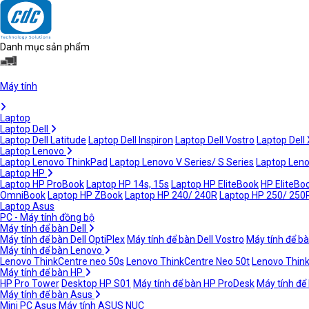
Danh mục sản phẩm
Máy tính
Laptop
Laptop Dell
Laptop Dell Latitude
Laptop Dell Inspiron
Laptop Dell Vostro
Laptop Dell
Laptop Lenovo
Laptop Lenovo ThinkPad
Laptop Lenovo V Series/ S Series
Laptop Leno
Laptop HP
Laptop HP ProBook
Laptop HP 14s, 15s
Laptop HP EliteBook
HP EliteBoo
OmniBook
Laptop HP ZBook
Laptop HP 240/ 240R
Laptop HP 250/ 250
Laptop Asus
PC - Máy tính đồng bộ
Máy tính để bàn Dell
Máy tính để bàn Dell OptiPlex
Máy tính để bàn Dell Vostro
Máy tính để bà
Máy tính để bàn Lenovo
Lenovo ThinkCentre neo 50s
Lenovo ThinkCentre Neo 50t
Lenovo Thin
Máy tính để bàn HP
HP Pro Tower
Desktop HP S01
Máy tính để bàn HP ProDesk
Máy tính để
Máy tính để bàn Asus
Mini PC Asus
Máy tính ASUS NUC