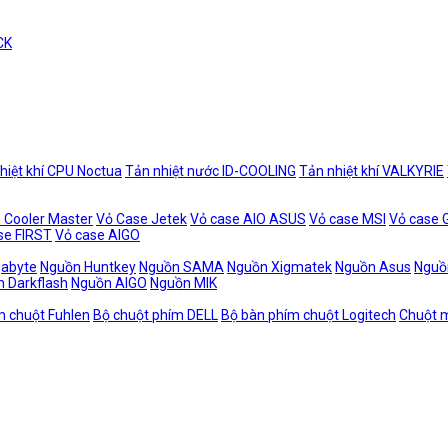
CK
hiệt khí CPU Noctua
Tản nhiệt nước ID-COOLING
Tản nhiệt khí VALKYRIE
 Cooler Master
Vỏ Case Jetek
Vỏ case AIO ASUS
Vỏ case MSI
Vỏ case
se FIRST
Vỏ case AIGO
gabyte
Nguồn Huntkey
Nguồn SAMA
Nguồn Xigmatek
Nguồn Asus
Nguồ
 Darkflash
Nguồn AIGO
Nguồn MIK
m chuột Fuhlen
Bộ chuột phím DELL
Bộ bàn phím chuột Logitech
Chuột m