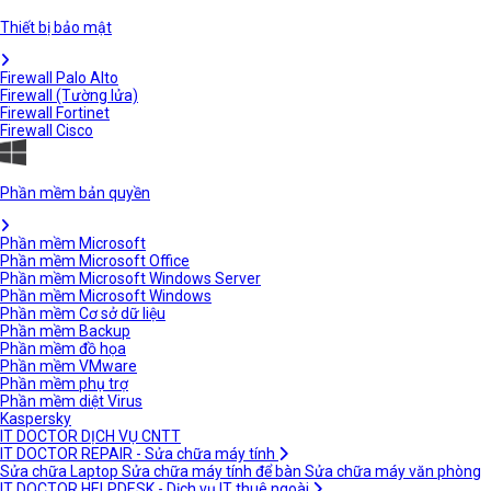
Thiết bị bảo mật
Firewall Palo Alto
Firewall (Tường lửa)
Firewall Fortinet
Firewall Cisco
Phần mềm bản quyền
Phần mềm Microsoft
Phần mềm Microsoft Office
Phần mềm Microsoft Windows Server
Phần mềm Microsoft Windows
Phần mềm Cơ sở dữ liệu
Phần mềm Backup
Phần mềm đồ họa
Phần mềm VMware
Phần mềm phụ trợ
Phần mềm diệt Virus
Kaspersky
IT DOCTOR DỊCH VỤ CNTT
IT DOCTOR REPAIR - Sửa chữa máy tính
Sửa chữa Laptop
Sửa chữa máy tính để bàn
Sửa chữa máy văn phòng
IT DOCTOR HELPDESK - Dịch vụ IT thuê ngoài