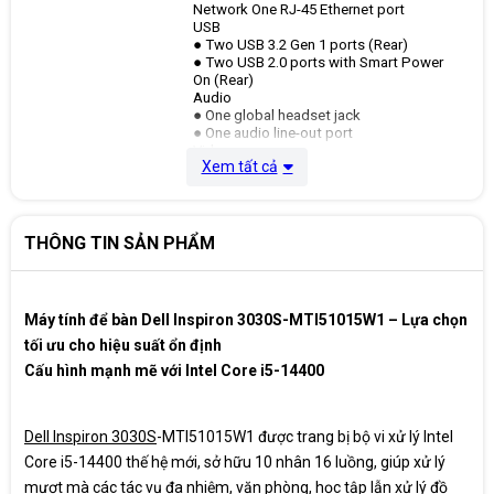
Network One RJ-45 Ethernet port
USB
● Two USB 3.2 Gen 1 ports (Rear)
● Two USB 2.0 ports with Smart Power
On (Rear)
Audio
● One global headset jack
● One audio line-out port
Video
Cổng kết nối
Xem tất cả
● One DisplayPort 1.4a port (HBR2)
● One HDMI 1.4b port (1920 x 1200 60Hz
max resolution)
Media-card reader One SD-card slot
(optional)
THÔNG TIN SẢN PHẨM
Power port One AC power-supply port
Security
● One padlock ring slot
● One security-cable slot (wedge-
Máy tính để bàn Dell Inspiron 3030S-MTI51015W1 – Lựa chọn
shaped)
tối ưu cho hiệu suất ổn định
Cấu hình mạnh mẽ với Intel Core i5-14400
Ổ cứng
512Gb SSD
Dell Inspiron 3030S
-MTI51015W1 được trang bị bộ vi xử lý Intel
Card đồ họa
Intel UHD Graphics
Core i5-14400 thế hệ mới, sở hữu 10 nhân 16 luồng, giúp xử lý
mượt mà các tác vụ đa nhiệm, văn phòng, học tập lẫn xử lý đồ
Nguồn
180W