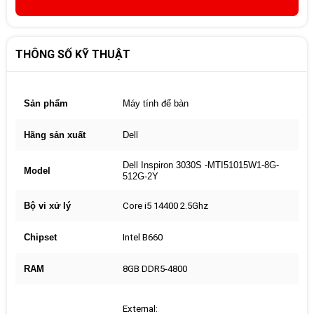
THÔNG SỐ KỸ THUẬT
Sản phẩm
Máy tính để bàn
Hãng sản xuất
Dell
Dell Inspiron 3030S -MTI51015W1-8G-
Model
512G-2Y
Bộ vi xử lý
Core i5 14400 2.5Ghz
Chipset
Intel B660
RAM
8GB DDR5-4800
External: