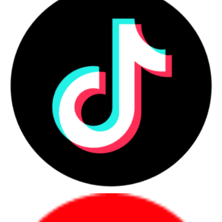
Bảo hành chính hãng 2 năm – An tâm sử dụng
Dell Inspiron 3030S-MTI51015W1 được bảo hành chính hãng 24
tháng, hỗ trợ tận nơi từ Dell, mang lại sự yên tâm tuyệt đối cho
người dùng trong suốt quá trình sử dụng.