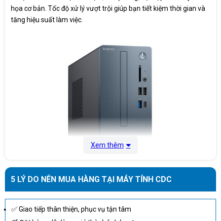
họa cơ bản. Tốc độ xử lý vượt trội giúp bạn tiết kiệm thời gian và
Kết nối mạng
Gigabit
tăng hiệu suất làm việc.
Hệ điều hành
Windows 11 Home
Key Mouse
Kèm bàn phím, chuột
Height 324.30 mm (12.77 in.)
Kích thước
Width 154 mm (6.06 in.)
Depth 292 mm (11.50 in.)
Cân nặng
7.30 kg
Bảo hành
24 Tháng
Xem thêm
Xuất xứ
Malaysia
5 LÝ DO NÊN MUA HÀNG TẠI MÁY TÍNH CDC
✅ Giao tiếp thân thiện, phục vụ tận tâm