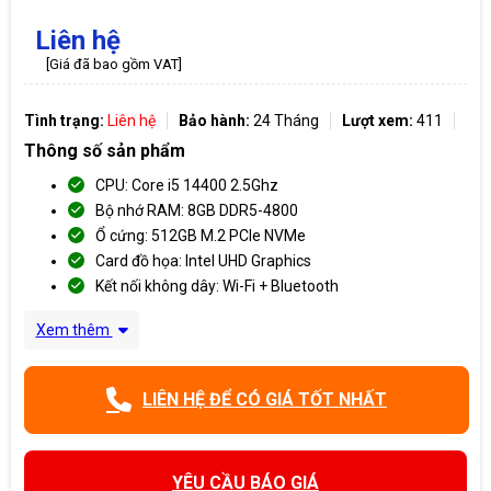
Liên hệ
[Giá đã bao gồm VAT]
Tình trạng:
Liên hệ
Bảo hành:
24 Tháng
Lượt xem:
411
Thông số sản phẩm
CPU: Core i5 14400 2.5Ghz
Bộ nhớ RAM: 8GB DDR5-4800
Ổ cứng: 512GB M.2 PCIe NVMe
Card đồ họa: Intel UHD Graphics
Kết nối không dây: Wi-Fi + Bluetooth
Xem thêm
LIÊN HỆ ĐỂ CÓ GIÁ TỐT NHẤT
YÊU CẦU BÁO GIÁ