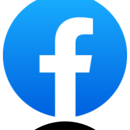
trọng, dễ dàng bố trí ở mọi không gian làm việc hoặc học tập. Dù
nhỏ gọn, máy vẫn được tối ưu tản nhiệt tốt và khả năng nâng cấp
phần cứng linh hoạt.
Hệ điều hành Windows 11 bản quyền
Máy được cài sẵn Windows 11 Home bản quyền, giao diện hiện
đại, thao tác mượt mà và bảo mật cao. Người dùng có thể sử
dụng ngay mà không cần cài thêm phần mềm hệ điều hành.