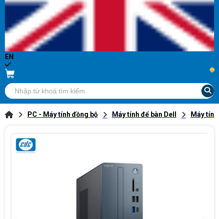
EN
...
PC - Máy tính đồng bộ
Máy tính để bàn Dell
Máy tính