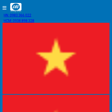
HN: 0983.366.022
HCM: 0938.898.328