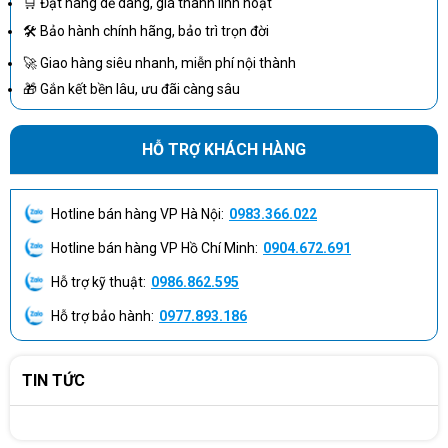
🛒 Đặt hàng dễ dàng, giá thành linh hoạt
🛠 Bảo hành chính hãng, bảo trì trọn đời
RAM 8GB – Ổn định cho mọi nhu cầu đa nhiệm
🚀 Giao hàng siêu nhanh, miễn phí nội thành
🎁 Gắn kết bền lâu, ưu đãi càng sâu
Sản phẩm đi kèm RAM 8GB DDR4, đủ để chạy mượt các ứng
dụng phổ biến như Microsoft Office, trình duyệt Chrome với
HỖ TRỢ KHÁCH HÀNG
nhiều tab, phần mềm kế toán hay học tập online. Ngoài ra, bạn có
thể dễ dàng nâng cấp RAM để đáp ứng nhu cầu cao hơn trong
tương lai.
Hotline bán hàng VP Hà Nội:
0983.366.022
Ổ cứng SSD 512GB – Khởi động nhanh, truy xuất cực lẹ
Hotline bán hàng VP Hồ Chí Minh:
0904.672.691
Hỗ trợ kỹ thuật:
0986.862.595
Ổ cứng SSD dung lượng 512GB mang lại tốc độ khởi động hệ điều
Hỗ trợ bảo hành:
0977.893.186
hành và ứng dụng cực kỳ nhanh chóng. Dung lượng này cũng đủ
để lưu trữ tài liệu công việc, hình ảnh, video cá nhân và cài đặt
phần mềm tiện ích.
TIN TỨC