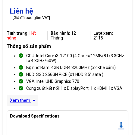
Liên hệ
[Giá đã bao gồm VAT]
Tình trạng:
Hết
Bảo hành:
12
Lượt xem:
hàng
Tháng
2115
Thông số sản phẩm
CPU: Intel Core i3-12100 (4 Cores/12MB/8T/3.3GHz
to 4.3GHz/60W)
Bộ nhớ Ram: 4GB DDR4 3200MHz (x2 Khe cắm)
HDD: SSD 256GN PICE (x1 HDD 3.5" sata )
VGA: Intel UHD Graphics 770
Cổng xuất kết nối: 1 x DisplayPort, 1 x HDMI, 1x VGA
Xem thêm
Download Specifications