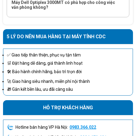
Máy Dell Optiplex 3000MT có phù hợp cho công việc
cấp sự linh hoạt, khả năng mở rộng cho các máy và mang đến trải
văn phòng không?
nghiệm tốt hơn cho người dùng.
RAM 4GB có tốc độ Bus 3200MHz đem tới khả năng xử lý đa tác vụ
1 cách mượt mà, nhanh chóng, hạn chế tình trạng giật lag khi thao
tác các ứng dụng từ cơ bản đến nâng cao. Ổ cứng SSD 256GB
5 LÝ DO NÊN MUA HÀNG TẠI MÁY TÍNH CDC
PCIe cho bạn không gian lưu trữ lớn và cho máy có tốc độ truy hồi
Máy tính để bàn Dell Optiplex 3000MT-
nhanh. Ngoài ra,
✅ Giao tiếp thân thiện, phục vụ tận tâm
i312100
còn được trang bị VGA Intel Graphics giúp hỗ trợ hình ảnh
🛒 Đặt hàng dễ dàng, giá thành linh hoạt
hiển thị thêm sắc nét, chân thật và mượt mà.
🛠 Bảo hành chính hãng, bảo trì trọn đời
🚀 Giao hàng siêu nhanh, miễn phí nội thành
🎁 Gắn kết bền lâu, ưu đãi càng sâu
HỖ TRỢ KHÁCH HÀNG
Hotline bán hàng VP Hà Nội:
0983.366.022