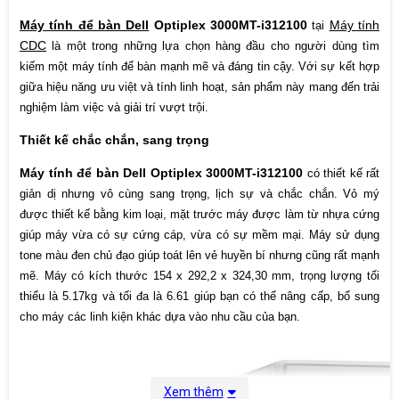
8 External USB: 4 USB 2.0 , 4 USB 3.2 , 1
RJ-45; 01 HDMI 1.4 Port, 01 Display Port
Máy tính để bàn Dell
Optiplex 3000MT-i312100
Máy tính
tại
Cổng kết nối
1.4; 1 VGA ; 1 UAJ (Universial Audio
CDC
là một trong những lựa chọn hàng đầu cho người dùng tìm
Jack); 1 Line-out
kiếm một máy tính để bàn mạnh mẽ và đáng tin cậy. Với sự kết hợp
- 2 khe RAM, lên đến 64GB
giữa hiệu năng ưu việt và tính linh hoạt, sản phẩm này mang đến trải
Cổng mở rộng
- 2 khe cắm ổ cứng chuẩn M2, 2.5 inch và
nghiệm làm việc và giải trí vượt trội.
3.5 inch
Thiết kế chắc chắn, sang trọng
Hệ điều hành
Ubuntu
Máy tính để bàn Dell Optiplex 3000MT-i312100
có thiết kế rất
Kiểu dáng
Case đứng to
giản dị nhưng vô cùng sang trọng, lịch sự và chắc chắn. Vỏ mý
được thiết kế bằng kim loại, mặt trước máy được làm từ nhựa cứng
1. Chiều rộng: 6,06 in. (154,00 mm)
giúp máy vừa có sự cứng cáp, vừa có sự mềm mại. Máy sử dụng
Kích thước
2. Chiều sâu: 11,50 in. (292,20 mm)
tone màu đen chủ đạo giúp toát lên vẻ huyền bí nhưng cũng rất mạnh
3. Chiều cao: 12,77 in. (324,30 mm)
mẽ. Máy có kích thước 154 x 292,2 x 324,30 mm, trọng lượng tối
thiểu là 5.17kg và tối đa là 6.61 giúp bạn có thể nâng cấp, bổ sung
Trọng lượng (tối thiểu): 11,41 lb (5,17 kg)
Cân nặng
Trọng lượng (tối đa): 14,59 lb (6,61 kg)
cho máy các linh kiện khác dựa vào nhu cầu của bạn.
Xuất xứ
Malaysia
Xem thêm