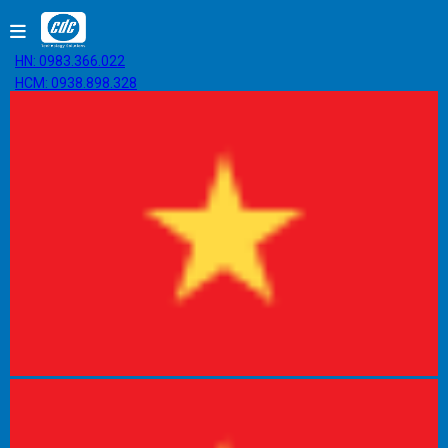
HN: 0983.366.022
HCM: 0938.898.328