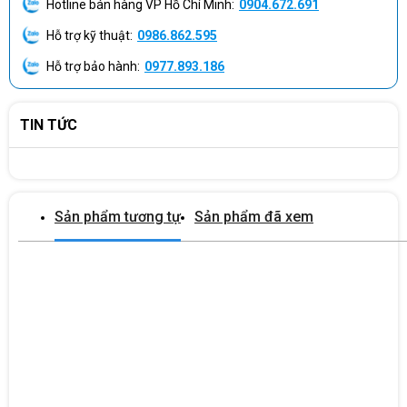
Hotline bán hàng VP Hồ Chí Minh:
0904.672.691
Hỗ trợ kỹ thuật:
0986.862.595
Hỗ trợ bảo hành:
0977.893.186
TIN TỨC
Đa dạng cổng kết nối
Máy tính để bàn Dell Optiplex 3000MT-i312100
được trang bị
các cổng kết nối từ tiêu chuẩn cho đến nâng cao như: 8 External
Sản phẩm tương tự
Sản phẩm đã xem
USB: 4 USB 2.0 , 4 USB 3.2 , 1 RJ-45; 01 HDMI 1.4 Port, 01 Display
Port 1.4; 1 VGA ; 1 UAJ (Universial Audio Jack); 1 Line-out; 2 khe
RAM, lên đến 64GB; 2 khe cắm ổ cứng chuẩn M2, 2.5 inch và 3.5
inch