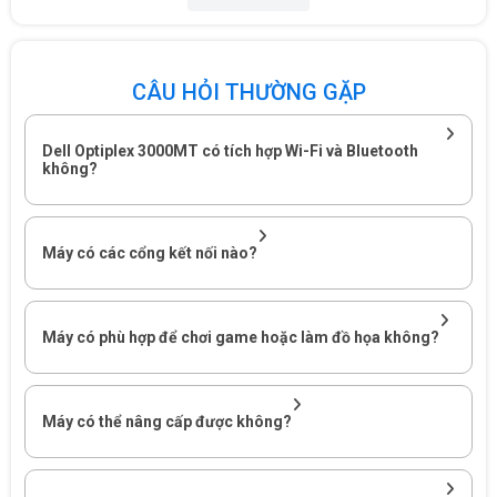
CÂU HỎI THƯỜNG GẶP
Dell Optiplex 3000MT có tích hợp Wi-Fi và Bluetooth
không?
Máy có các cổng kết nối nào?
Máy có phù hợp để chơi game hoặc làm đồ họa không?
Cấu hình mạnh mẽ, linh kiện cao cấp
Máy tính để bàn
Dell Optiplex 3000MT-i312100
được trang bị
CPU Intel Core i3-12100 (up to 4.3Ghz, 12MB), tốc độ xung nhịp lên
Máy có thể nâng cấp được không?
tới 4.3Ghz, bộ nhớ đệm 12MB, bổ trợ cho nó là chipset Intel B660
giúp máy có tốc độ xử lý mạnh mẽ hơn tất cả. Chipset này đóng vai
trò quan trọng trong việc tối ưu hóa hoạt động của hệ thống, cung