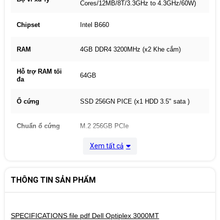
Cores/12MB/8T/3.3GHz to 4.3GHz/60W)
Chipset
Intel B660
RAM
4GB DDR4 3200MHz (x2 Khe cắm)
Hỗ trợ RAM tối
64GB
đa
Ổ cứng
SSD 256GN PICE (x1 HDD 3.5" sata )
Chuẩn ổ cứng
M.2 256GB PCIe
Xem tất cả
Card đồ họa
Intel Graphics
Kết nối mạng
Gigabit lan
THÔNG TIN SẢN PHẨM
Keyboard &
Dell Optical
Mouse
SPECIFICATIONS file pdf Dell Optiplex 3000MT