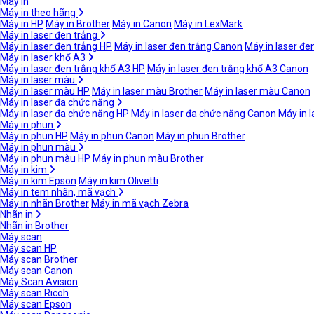
Máy in
Máy in theo hãng
Máy in HP
Máy in Brother
Máy in Canon
Máy in LexMark
Máy in laser đen trắng
Máy in laser đen trắng HP
Máy in laser đen trắng Canon
Máy in laser đe
Máy in laser khổ A3
Máy in laser đen trắng khổ A3 HP
Máy in laser đen trắng khổ A3 Canon
Máy in laser màu
Máy in laser màu HP
Máy in laser màu Brother
Máy in laser màu Canon
Máy in laser đa chức năng
Máy in laser đa chức năng HP
Máy in laser đa chức năng Canon
Máy in 
Máy in phun
Máy in phun HP
Máy in phun Canon
Máy in phun Brother
Máy in phun màu
Máy in phun màu HP
Máy in phun màu Brother
Máy in kim
Máy in kim Epson
Máy in kim Olivetti
Máy in tem nhãn, mã vạch
Máy in nhãn Brother
Máy in mã vạch Zebra
Nhãn in
Nhãn in Brother
Máy scan
Máy scan HP
Máy scan Brother
Máy scan Canon
Máy Scan Avision
Máy scan Ricoh
Máy scan Epson