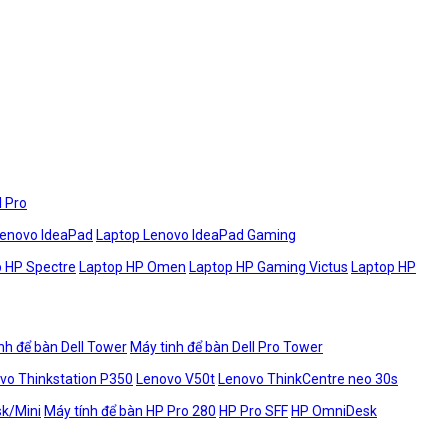
l Pro
Lenovo IdeaPad
Laptop Lenovo IdeaPad Gaming
 HP Spectre
Laptop HP Omen
Laptop HP Gaming Victus
Laptop HP
nh để bàn Dell Tower
Máy tinh để bàn Dell Pro Tower
vo Thinkstation P350
Lenovo V50t
Lenovo ThinkCentre neo 30s
sk/Mini
Máy tính để bàn HP Pro 280
HP Pro SFF
HP OmniDesk