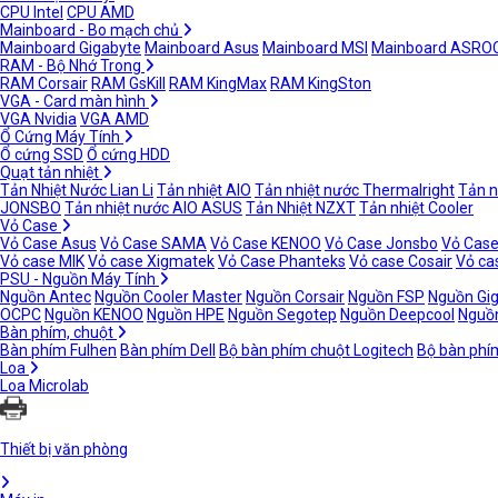
CPU Intel
CPU AMD
Mainboard - Bo mạch chủ
Mainboard Gigabyte
Mainboard Asus
Mainboard MSI
Mainboard ASRO
RAM - Bộ Nhớ Trong
RAM Corsair
RAM GsKill
RAM KingMax
RAM KingSton
VGA - Card màn hình
VGA Nvidia
VGA AMD
Ổ Cứng Máy Tính
Ổ cứng SSD
Ổ cứng HDD
Quạt tản nhiệt
Tản Nhiệt Nước Lian Li
Tản nhiệt AIO
Tản nhiệt nước Thermalright
Tản n
JONSBO
Tản nhiệt nước AIO ASUS
Tản Nhiệt NZXT
Tản nhiệt Cooler
Vỏ Case
Vỏ Case Asus
Vỏ Case SAMA
Vỏ Case KENOO
Vỏ Case Jonsbo
Vỏ Case
Vỏ case MIK
Vỏ case Xigmatek
Vỏ Case Phanteks
Vỏ case Cosair
Vỏ ca
PSU - Nguồn Máy Tính
Nguồn Antec
Nguồn Cooler Master
Nguồn Corsair
Nguồn FSP
Nguồn Gi
OCPC
Nguồn KENOO
Nguồn HPE
Nguồn Segotep
Nguồn Deepcool
Nguồn
Bàn phím, chuột
Bàn phím Fulhen
Bàn phím Dell
Bộ bàn phím chuột Logitech
Bộ bàn phí
Loa
Loa Microlab
Thiết bị văn phòng