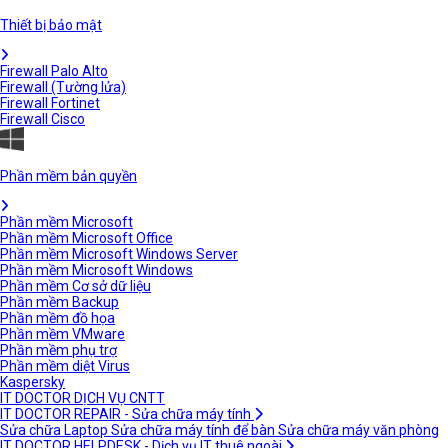
Thiết bị bảo mật
Firewall Palo Alto
Firewall (Tường lửa)
Firewall Fortinet
Firewall Cisco
Phần mềm bản quyền
Phần mềm Microsoft
Phần mềm Microsoft Office
Phần mềm Microsoft Windows Server
Phần mềm Microsoft Windows
Phần mềm Cơ sở dữ liệu
Phần mềm Backup
Phần mềm đồ họa
Phần mềm VMware
Phần mềm phụ trợ
Phần mềm diệt Virus
Kaspersky
IT DOCTOR DỊCH VỤ CNTT
IT DOCTOR REPAIR - Sửa chữa máy tính
Sửa chữa Laptop
Sửa chữa máy tính để bàn
Sửa chữa máy văn phòng
IT DOCTOR HELPDESK - Dịch vụ IT thuê ngoài