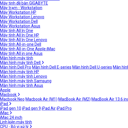
Máy tinh đề bàn GIGABYTE
Máy trạm - Workstation
Máy Workstation HP
Máy Workstation Lenovo
Máy Workstation Dell
Máy Workstation Asus
Máy tính All In One
Máy tính All In One HP
Máy tính All In One Lenovo
Máy tính All-in-one Dell
Máy tính All-in-One Apple iMac
Máy tính All in one Asus
Màn hình máy tính
Màn hình máy tính Dell
Màn hình Dell Pro
Màn hình Dell E-series
Màn hình Dell U-series
Màn hình
Màn hình máy tính HP
Màn hình máy tính Lenovo
Màn hình máy tính Samsung
Màn hình máy tính Asus
Apple
Macbook
Macbook Neo
Macbook Air (M1)
MacBook Air (M2)
MacBook Air 13.6 in
iPad
iPad gen 10
iPad gen 9
iPad Air
iPad Pro
iMac
iMac 24 inch
Linh kiện máy tính
CPU - Bộ vi xử lý