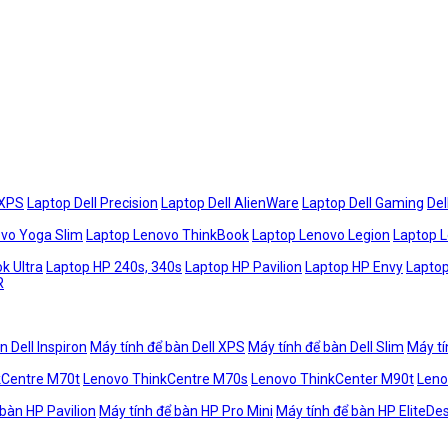
 XPS
Laptop Dell Precision
Laptop Dell AlienWare
Laptop Dell Gaming
Del
vo Yoga Slim
Laptop Lenovo ThinkBook
Laptop Lenovo Legion
Laptop 
k Ultra
Laptop HP 240s, 340s
Laptop HP Pavilion
Laptop HP Envy
Laptop
R
n Dell Inspiron
Máy tính để bàn Dell XPS
Máy tính để bàn Dell Slim
Máy tí
kCentre M70t
Lenovo ThinkCentre M70s
Lenovo ThinkCenter M90t
Leno
 bàn HP Pavilion
Máy tính để bàn HP Pro Mini
Máy tính để bàn HP EliteDe