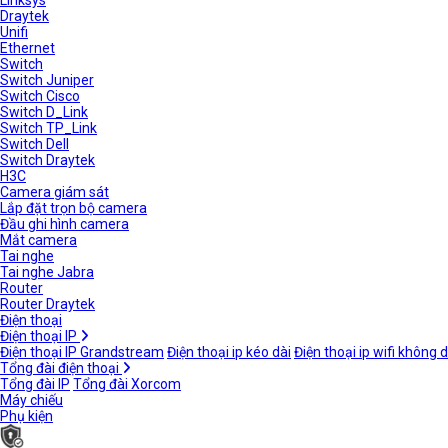
Linksys
Draytek
Unifi
Ethernet
Switch
Switch Juniper
Switch Cisco
Switch D_Link
Switch TP_Link
Switch Dell
Switch Draytek
H3C
Camera giám sát
Lắp đặt trọn bộ camera
Đầu ghi hình camera
Mắt camera
Tai nghe
Tai nghe Jabra
Router
Router Draytek
Điện thoại
Điện thoại IP
Điện thoại IP Grandstream
Điện thoại ip kéo dài
Điện thoại ip wifi không 
Tổng đài điện thoại
Tổng đài IP
Tổng đài Xorcom
Máy chiếu
Phụ kiện