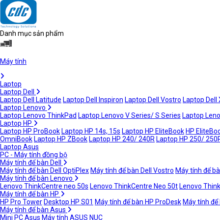
Danh mục sản phẩm
Máy tính
Laptop
Laptop Dell
Laptop Dell Latitude
Laptop Dell Inspiron
Laptop Dell Vostro
Laptop Dell
Laptop Lenovo
Laptop Lenovo ThinkPad
Laptop Lenovo V Series/ S Series
Laptop Leno
Laptop HP
Laptop HP ProBook
Laptop HP 14s, 15s
Laptop HP EliteBook
HP EliteBoo
OmniBook
Laptop HP ZBook
Laptop HP 240/ 240R
Laptop HP 250/ 250
Laptop Asus
PC - Máy tính đồng bộ
Máy tính để bàn Dell
Máy tính để bàn Dell OptiPlex
Máy tính để bàn Dell Vostro
Máy tính để bà
Máy tính để bàn Lenovo
Lenovo ThinkCentre neo 50s
Lenovo ThinkCentre Neo 50t
Lenovo Thin
Máy tính để bàn HP
HP Pro Tower
Desktop HP S01
Máy tính để bàn HP ProDesk
Máy tính để
Máy tính để bàn Asus
Mini PC Asus
Máy tính ASUS NUC