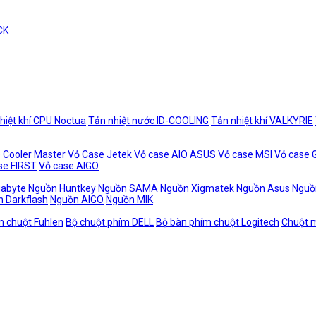
CK
hiệt khí CPU Noctua
Tản nhiệt nước ID-COOLING
Tản nhiệt khí VALKYRIE
 Cooler Master
Vỏ Case Jetek
Vỏ case AIO ASUS
Vỏ case MSI
Vỏ case
se FIRST
Vỏ case AIGO
gabyte
Nguồn Huntkey
Nguồn SAMA
Nguồn Xigmatek
Nguồn Asus
Nguồ
 Darkflash
Nguồn AIGO
Nguồn MIK
m chuột Fuhlen
Bộ chuột phím DELL
Bộ bàn phím chuột Logitech
Chuột m