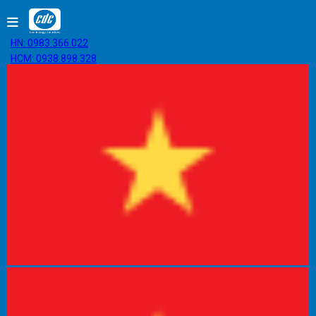
HN: 0983.366.022
HCM: 0938.898.328