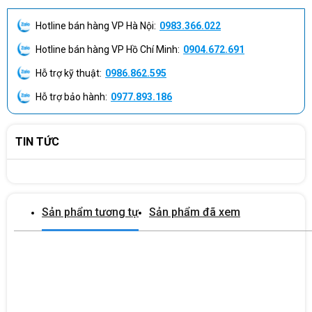
cầu.
Hotline bán hàng VP Hà Nội:
0983.366.022
- Tư vấn cấu hình Dell Pro Tower phù hợp theo từng phòng ban.
Hotline bán hàng VP Hồ Chí Minh:
0904.672.691
- Báo giá số lượng cho doanh nghiệp, SME, FDI và dự án văn
Hỗ trợ kỹ thuật:
0986.862.595
phòng.
Hỗ trợ bảo hành:
0977.893.186
- Hỗ trợ kiểm tra cấu hình, Windows, RAM, SSD, bảo hành và phụ
kiện trước khi chốt đơn.
TIN TỨC
- Tư vấn phương án nâng cấp RAM/SSD nếu cần triển khai lâu
dài.
- Hỗ trợ giao hàng, bàn giao và đồng bộ thiết bị theo nhu cầu vận
hành thực tế.
Sản phẩm tương tự
Sản phẩm đã xem