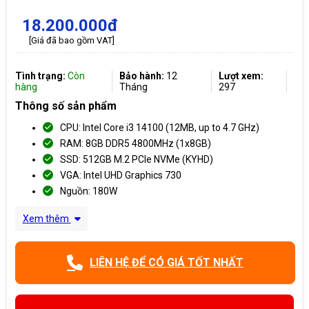
18.200.000đ
[Giá đã bao gồm VAT]
Tình trạng:
Còn
Bảo hành:
12
Lượt xem:
hàng
Tháng
297
Thông số sản phẩm
CPU: Intel Core i3 14100 (12MB, up to 4.7 GHz)
RAM: 8GB DDR5 4800MHz (1x8GB)
SSD: 512GB M.2 PCIe NVMe (KYHD)
VGA: Intel UHD Graphics 730
Nguồn: 180W
Xem thêm
LIÊN HỆ ĐỂ CÓ GIÁ TỐT NHẤT