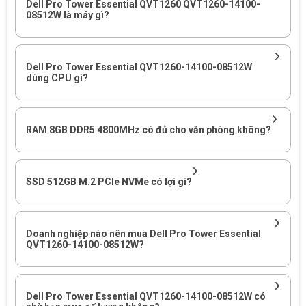
Dell Pro Tower Essential QVT1260 QVT1260-14100-
năm.
08512W là máy gì?
- Thiết kế Pro Tower dễ nâng cấp: Thùng máy lớn giúp tản nhiệt
tối ưu, đảm bảo máy hoạt động ổn định 24/7. Đồng thời, doanh
nghiệp dễ dàng nâng cấp thêm RAM, gắn thêm ổ cứng HDD/SSD
Dell Pro Tower Essential QVT1260-14100-08512W
dùng CPU gì?
2.5" hoặc gắn thêm card đồ họa rời khi nhu cầu công việc mở
rộng, giúp tối ưu chi phí tái đầu tư.
RAM 8GB DDR5 4800MHz có đủ cho văn phòng không?
SSD 512GB M.2 PCIe NVMe có lợi gì?
Doanh nghiệp nào nên mua Dell Pro Tower Essential
QVT1260-14100-08512W?
Dell Pro Tower Essential QVT1260-14100-08512W có