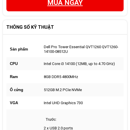
MUA NGAY
THÔNG SỐ KỸ THUẬT
Dell Pro Tower Essential QVT1260 QVT1260-
Sản phẩm
14100-08512U
CPU
Intel Core i3 14100 (12MB, up to 4.70 GHz)
Ram
8GB DDR5 4800MHz
Ổ cứng
512GB M.2 PCIe NVMe
VGA
Intel UHD Graphics 730
Trước:
2 x USB 2.0 ports