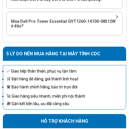
Mua Dell Pro Tower Essential QVT1260-14100-08512W
ở đâu?
5 LÝ DO NÊN MUA HÀNG TẠI MÁY TÍNH CDC
✅ Giao tiếp thân thiện, phục vụ tận tâm
🛒 Đặt hàng dễ dàng, giá thành linh hoạt
🛠 Bảo hành chính hãng, bảo trì trọn đời
Liên hệ
CDC Technologies
để được hỗ trợ
🚀 Giao hàng siêu nhanh, miễn phí nội thành
🎁 Gắn kết bền lâu, ưu đãi càng sâu
Nếu doanh nghiệp đang cần triển khai máy tính để bàn Dell cho
văn phòng, phòng ban mới hoặc thay thế dàn PC cũ,
CDC
Technologies
có thể hỗ trợ tư vấn cấu hình phù hợp theo từng
HỖ TRỢ KHÁCH HÀNG
nhóm nhân sự, tránh mua thiếu hiệu năng hoặc đầu tư vượt nhu