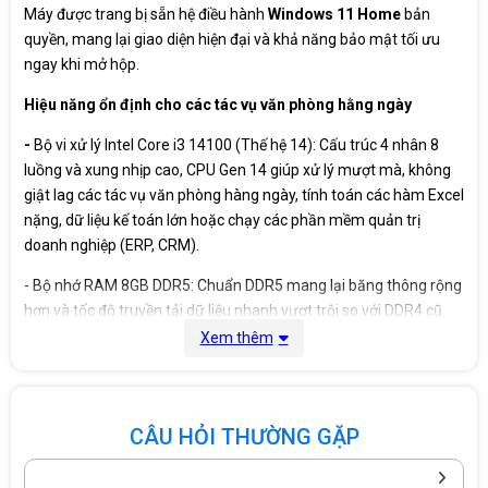
Máy được trang bị sẵn hệ điều hành
Windows 11 Home
bản
quyền, mang lại giao diện hiện đại và khả năng bảo mật tối ưu
Kết nối mạng
MediaTek Wi-Fi 6 MT7920, 2x2, 802.11ax,
không dây
MU-MIMO/ 1 x RJ45 Ethernet port
ngay khi mở hộp.
Hệ điều hành
Windows 11 Home
Hiệu năng ổn định cho các tác vụ văn phòng hằng ngày
-
Bộ vi xử lý Intel Core i3 14100 (Thế hệ 14): Cấu trúc 4 nhân 8
Nguồn
180W
luồng và xung nhịp cao, CPU Gen 14 giúp xử lý mượt mà, không
giật lag các tác vụ văn phòng hàng ngày, tính toán các hàm Excel
Kích thước
324.3 mm 154 mm 293 mm
nặng, dữ liệu kế toán lớn hoặc chạy các phần mềm quản trị
doanh nghiệp (ERP, CRM).
Trọng lượng
4.16 kg
- Bộ nhớ RAM 8GB DDR5: Chuẩn DDR5 mang lại băng thông rộng
Xuất xứ
China
hơn và tốc độ truyền tải dữ liệu nhanh vượt trội so với DDR4 cũ.
Giúp nhân viên đa nhiệm tốt hơn, mở nhiều tab trình duyệt, vừa
Xem thêm
Bảo hành
12 Tháng
soạn thảo văn bản vừa tham gia họp trực tuyến mượt mà.
- Ổ cứng 512GB M.2 PCIe SSD: Tốc độ khởi động máy và mở ứng
dụng chỉ trong vài giây, phản hồi tức thì, loại bỏ hoàn toàn tình
CÂU HỎI THƯỜNG GẶP
trạng (100% Disk) của ổ cứng HDD truyền thống. Dung lượng
512GB là rất thoải mái để lưu trữ tài liệu công việc trong nhiều