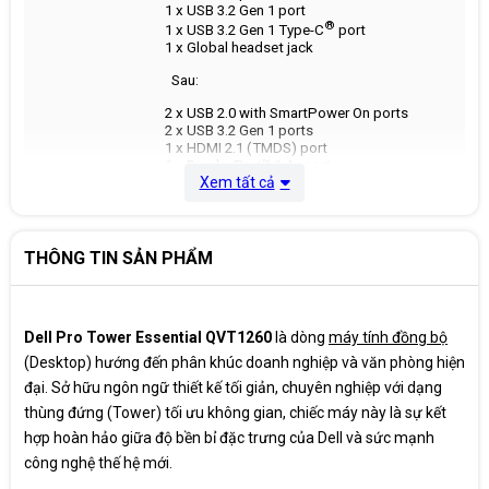
1 x USB 3.2 Gen 1 port
®
1 x USB 3.2 Gen 1 Type-C
port
1 x Global headset jack
Sau:
2 x USB 2.0 with SmartPower On ports
2 x USB 3.2 Gen 1 ports
1 x HDMI 2.1 (TMDS) port
1 x DisplayPort™ 1.4a port
Xem tất cả
1 x Serial port (optional)
Cổng kết nối
Slots:
1 x SATA 3.0 slot for 3.5-inch hard-disk drive
THÔNG TIN SẢN PHẨM
2 x full-height Gen3 PCIe x1 slots
1 x M.2 2230/2280 slot for solid-state drive
1 x full-height Gen3 PCIe x16 slot
1 x M.2 2230 slot for WiFi and Bluetooth
combo card
Dell Pro Tower Essential QVT1260
là dòng
máy tính đồng bộ
1 x SD-card 3.0 slot (optional)
(Desktop) hướng đến phân khúc doanh nghiệp và văn phòng hiện
1 x security-cable slot (Kensington lock)
đại. Sở hữu ngôn ngữ thiết kế tối giản, chuyên nghiệp với dạng
thùng đứng (Tower) tối ưu không gian, chiếc máy này là sự kết
hợp hoàn hảo giữa độ bền bỉ đặc trưng của Dell và sức mạnh
công nghệ thế hệ mới.