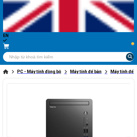
EN
...
PC - Máy tính đồng bộ
Máy tính để bàn
Máy tính để b