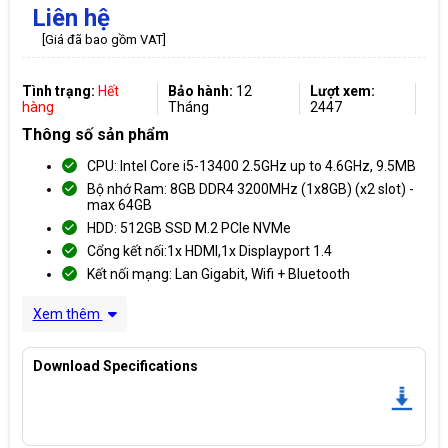
Liên hệ
[Giá đã bao gồm VAT]
Tình trạng:
Hết
Bảo hành:
12
Lượt xem:
hàng
Tháng
2447
Thông số sản phẩm
CPU: Intel Core i5-13400 2.5GHz up to 4.6GHz, 9.5MB
Bộ nhớ Ram: 8GB DDR4 3200MHz (1x8GB) (x2 slot) -
max 64GB
HDD: 512GB SSD M.2 PCIe NVMe
Cổng kết nối:1x HDMI,1x Displayport 1.4
Kết nối mạng: Lan Gigabit, Wifi + Bluetooth
Xem thêm
Download Specifications