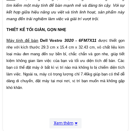
tìm kiếm một máy tính để bàn mạnh mẽ và đáng tin cậy. Với sự
Cân nặng
4,5 ~ 7.6 kg
kết hợp giữa hiệu năng ưu việt và tính linh hoạt, sản phẩm này
mang đến trải nghiệm làm việc và giải trí vượt trội.
Bảo hành
12 Tháng
THIẾT KẾ TỐI GIẢN, GỌN NHẸ
Xuất xứ
China
Máy tính để bàn
Dell Vostro
3020 - 6FM7X11
được thiết gọn
nhẹ với kích thước 29.3 cm x 15.4 cm x 32.43 cm, vỏ chất liệu kim
loại màu đen mang đến sự bền bỉ, chắc chắn và gọn nhẹ, giúp tiết
kiệm không gian làm việc của bạn và tối ưu diện tích để bàn. Các
bạn có thể đặt máy ở bất kì vị trí nào mà không lo bị chiếm diện tích
làm việc. Ngoài ra, máy có trọng lượng chỉ 7.46kg giúp bạn có thể dễ
dàng di chuyển, đặt máy tại mọi nơi, vị trí bạn muốn mà không gặp
khó khăn.
Xem thêm