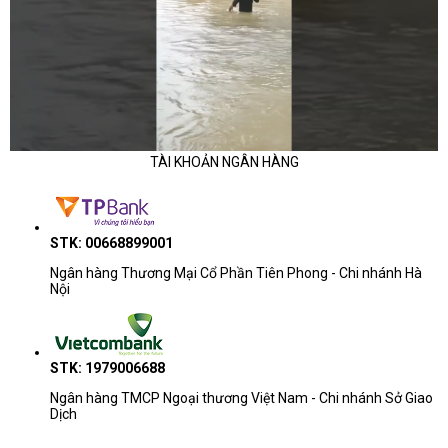
Công ty Cổ phần Vật tư và Thiết bị văn phòng CDC
Trụ sở chính: C18, Lô 9, KĐTM. Định Công, P. Định Công, Q. Hoàng
Mai, TP. Hà Nội
Hotline 1: 0983.366.022 (Hà Nội)
TÀI KHOẢN NGÂN HÀNG
CN.HCM: 51/1 Giải Phóng, Phường 4, Quận Tân Bình, TP Hồ Chí
Minh
Hotline 2: 0904.672.691 (TP.HCM)
STK: 00668899001
maytinhcdc.vn
Website:
Ngân hàng Thương Mại Cổ Phần Tiên Phong - Chi nhánh Hà
Nội
:
https://www.facebook.com/maytinhcdc.vn/
Facebook
STK: 1979006688
Ngân hàng TMCP Ngoại thương Việt Nam - Chi nhánh Sở Giao
Dịch