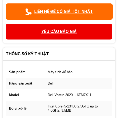
LIÊN HỆ ĐỂ CÓ GIÁ TỐT NHẤT
YÊU CẦU BÁO GIÁ
THÔNG SỐ KỸ THUẬT
Sản phẩm
Máy tính để bàn
Hãng sản xuất
Dell
Model
Dell Vostro 3020 - 6FM7X11
Intel Core i5-13400 2.5GHz up to
Bộ vi xử lý
4.6GHz, 9.5MB