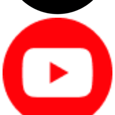
thiết bị ngoại vi như:
Front : I/O ports: 2 x USB 2.0 Type-A, 2 x USB 3.2 Gen 1 Type-A, 1
x Headphone/ Microphone combo audio jack; Back : I/O ports: 2 x
USB 2.0 Type-A, 2 x USB 3.2 Gen 1 Type-A, 1 x HDMI, 1 x
DisplayPort, 1 x RJ45 (LAN), 1 x Audio-out ; 1 x PCI ; 1 x PCIe X16 ;
2 x PCIe X1 ; 3 x SATA ; 1 x M.2 2230 (with WLAN)