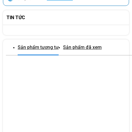
TIN TỨC
Sản phẩm tương tự
Sản phẩm đã xem
HIỆU NĂNG ỔN ĐỊNH, MƯỢT MÀ
Máy tính để bàn
Dell Vostro
3020 - 6FM7X11
được trang bị
CPU Intel Core i5-13400 2.5GHz up to 4.6GHz, 9.5MB đời thứ 13,
tốc độ xung nhịp lên tới 4.6Ghz, bộ nhớ đệm 9.5MB đem tới tốc độ
xử lý các tác vụ, ứng dụng trên máy tính một cách nhanh chóng và
mượt mà, hạn chế sự trậm trễ.
Máy tính để bàn
Dell Vostro
3020 -
Cùng với đó,
6FM7X11
được trang bị RAM 8GB DDR4 3200MHz (1x8GB) (x2
slot) - max 64GB và VGA Intel UHD Graphics 730 đem tới tốc độ xử
lý hình ảnh, thao thác một cách trơn tru, không gặp phải tình trạng