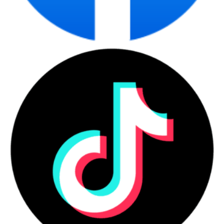
ĐA DẠNG CỔNG KẾT NỐI
Máy tính để bàn Dell Vostro
3020 - 6FM7X11
được trang bị
các cổng kết nối đa dạng, giúp các bạn thoải mái kết nối với các