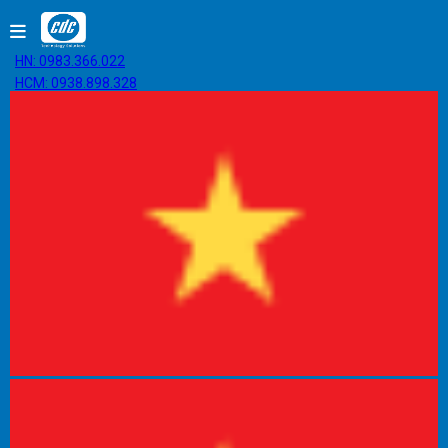
HN: 0983.366.022
HCM: 0938.898.328