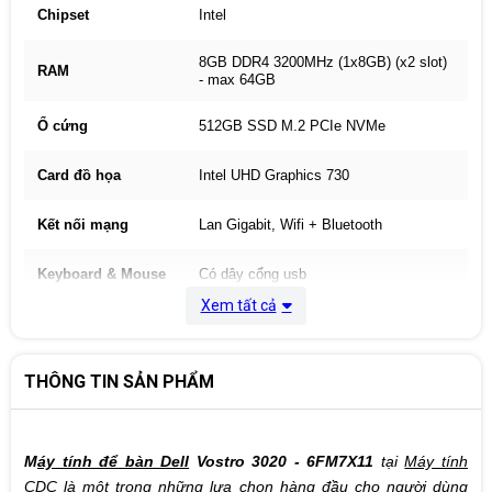
Chipset
Intel
8GB DDR4 3200MHz (1x8GB) (x2 slot)
RAM
- max 64GB
Ổ cứng
512GB SSD M.2 PCIe NVMe
Card đồ họa
Intel UHD Graphics 730
Kết nối mạng
Lan Gigabit, Wifi + Bluetooth
Keyboard & Mouse
Có dây cổng usb
Xem tất cả
Cổng kết nối
1x HDMI,1x Displayport 1.4
Hệ điều hành
Windows 11 Home 64bit
THÔNG TIN SẢN PHẨM
Phân loại
Tower
M
áy tính để bàn Dell
Vostro 3020 - 6FM7X11
tại
Máy tính
Kích thước
29.3 cm x 15.4 cm x 32.43 cm
CDC
là một trong những lựa chọn hàng đầu cho người dùng