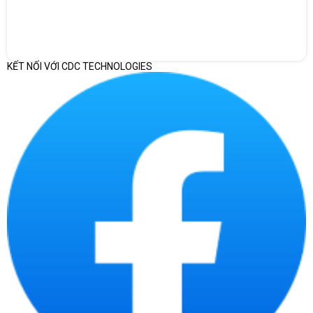
giật lag. Ngoài ra, ổ cứng 512GB SSD M.2 PCIe NVMe giúp bạn
thoải mái lưu trữ thông tin, dữ liệu mà không lo bị giới hạn.
KẾT NỐI VỚI CDC TECHNOLOGIES