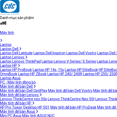
Danh mục sản phẩm
Máy tính
Laptop
Laptop Dell
Laptop Dell Latitude
Laptop Dell Inspiron
Laptop Dell Vostro
Laptop Dell
Laptop Lenovo
Laptop Lenovo ThinkPad
Laptop Lenovo V Series/ S Series
Laptop Leno
Laptop HP
Laptop HP ProBook
Laptop HP 14s, 15s
Laptop HP EliteBook
HP EliteBoo
OmniBook
Laptop HP ZBook
Laptop HP 240/ 240R
Laptop HP 250/ 250
Laptop Asus
PC - Máy tính đồng bộ
Máy tính để bàn Dell
Máy tính để bàn Dell OptiPlex
Máy tính để bàn Dell Vostro
Máy tính để bà
Máy tính để bàn Lenovo
Lenovo ThinkCentre neo 50s
Lenovo ThinkCentre Neo 50t
Lenovo Thin
Máy tính để bàn HP
HP Pro Tower
Desktop HP S01
Máy tính để bàn HP ProDesk
Máy tính để
Máy tính để bàn Asus
Mini PC Asus
Máy tính ASUS NUC