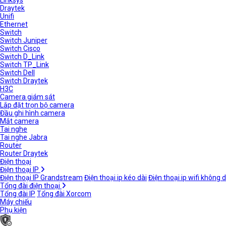
Linksys
Draytek
Unifi
Ethernet
Switch
Switch Juniper
Switch Cisco
Switch D_Link
Switch TP_Link
Switch Dell
Switch Draytek
H3C
Camera giám sát
Lắp đặt trọn bộ camera
Đầu ghi hình camera
Mắt camera
Tai nghe
Tai nghe Jabra
Router
Router Draytek
Điện thoại
Điện thoại IP
Điện thoại IP Grandstream
Điện thoại ip kéo dài
Điện thoại ip wifi không 
Tổng đài điện thoại
Tổng đài IP
Tổng đài Xorcom
Máy chiếu
Phụ kiện