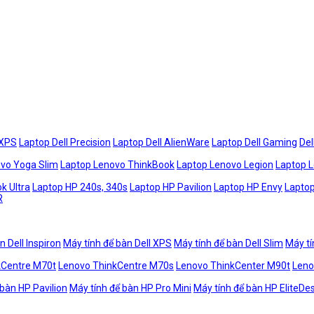
 XPS
Laptop Dell Precision
Laptop Dell AlienWare
Laptop Dell Gaming
Del
vo Yoga Slim
Laptop Lenovo ThinkBook
Laptop Lenovo Legion
Laptop 
k Ultra
Laptop HP 240s, 340s
Laptop HP Pavilion
Laptop HP Envy
Laptop
R
n Dell Inspiron
Máy tính để bàn Dell XPS
Máy tính để bàn Dell Slim
Máy tí
kCentre M70t
Lenovo ThinkCentre M70s
Lenovo ThinkCenter M90t
Leno
 bàn HP Pavilion
Máy tính để bàn HP Pro Mini
Máy tính để bàn HP EliteDe