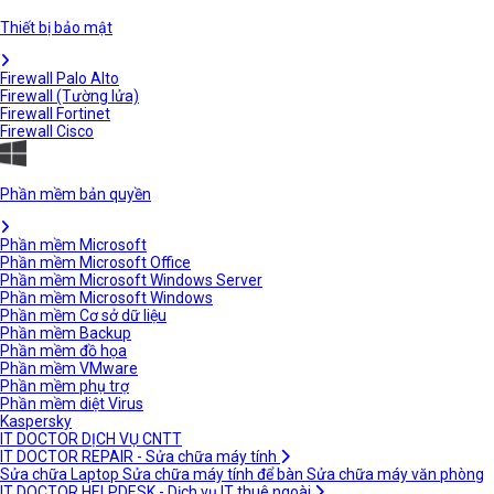
Thiết bị bảo mật
Firewall Palo Alto
Firewall (Tường lửa)
Firewall Fortinet
Firewall Cisco
Phần mềm bản quyền
Phần mềm Microsoft
Phần mềm Microsoft Office
Phần mềm Microsoft Windows Server
Phần mềm Microsoft Windows
Phần mềm Cơ sở dữ liệu
Phần mềm Backup
Phần mềm đồ họa
Phần mềm VMware
Phần mềm phụ trợ
Phần mềm diệt Virus
Kaspersky
IT DOCTOR DỊCH VỤ CNTT
IT DOCTOR REPAIR - Sửa chữa máy tính
Sửa chữa Laptop
Sửa chữa máy tính để bàn
Sửa chữa máy văn phòng
IT DOCTOR HELPDESK - Dịch vụ IT thuê ngoài