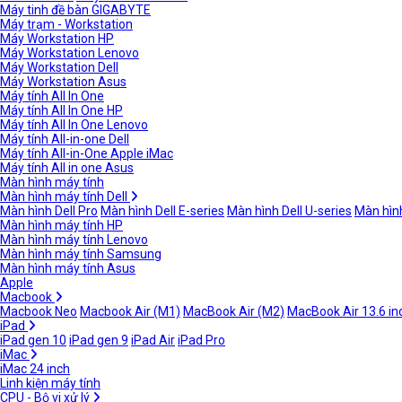
Máy tinh đề bàn GIGABYTE
Máy trạm - Workstation
Máy Workstation HP
Máy Workstation Lenovo
Máy Workstation Dell
Máy Workstation Asus
Máy tính All In One
Máy tính All In One HP
Máy tính All In One Lenovo
Máy tính All-in-one Dell
Máy tính All-in-One Apple iMac
Máy tính All in one Asus
Màn hình máy tính
Màn hình máy tính Dell
Màn hình Dell Pro
Màn hình Dell E-series
Màn hình Dell U-series
Màn hình
Màn hình máy tính HP
Màn hình máy tính Lenovo
Màn hình máy tính Samsung
Màn hình máy tính Asus
Apple
Macbook
Macbook Neo
Macbook Air (M1)
MacBook Air (M2)
MacBook Air 13.6 in
iPad
iPad gen 10
iPad gen 9
iPad Air
iPad Pro
iMac
iMac 24 inch
Linh kiện máy tính
CPU - Bộ vi xử lý