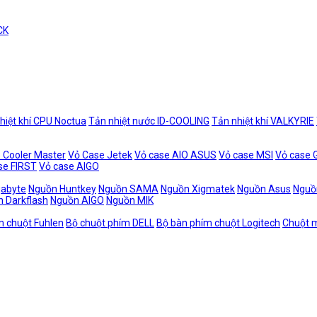
CK
hiệt khí CPU Noctua
Tản nhiệt nước ID-COOLING
Tản nhiệt khí VALKYRIE
 Cooler Master
Vỏ Case Jetek
Vỏ case AIO ASUS
Vỏ case MSI
Vỏ case
se FIRST
Vỏ case AIGO
gabyte
Nguồn Huntkey
Nguồn SAMA
Nguồn Xigmatek
Nguồn Asus
Nguồ
 Darkflash
Nguồn AIGO
Nguồn MIK
m chuột Fuhlen
Bộ chuột phím DELL
Bộ bàn phím chuột Logitech
Chuột m