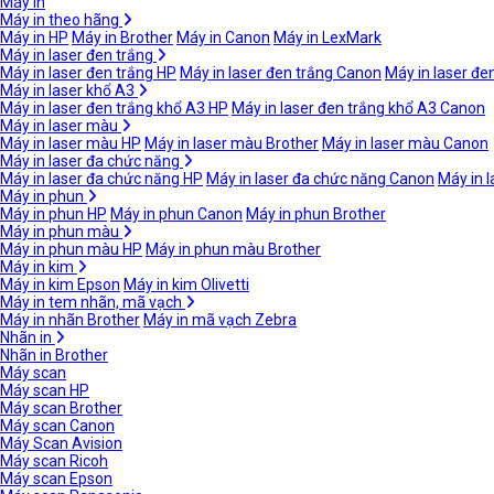
Máy in
Máy in theo hãng
Máy in HP
Máy in Brother
Máy in Canon
Máy in LexMark
Máy in laser đen trắng
Máy in laser đen trắng HP
Máy in laser đen trắng Canon
Máy in laser đe
Máy in laser khổ A3
Máy in laser đen trắng khổ A3 HP
Máy in laser đen trắng khổ A3 Canon
Máy in laser màu
Máy in laser màu HP
Máy in laser màu Brother
Máy in laser màu Canon
Máy in laser đa chức năng
Máy in laser đa chức năng HP
Máy in laser đa chức năng Canon
Máy in 
Máy in phun
Máy in phun HP
Máy in phun Canon
Máy in phun Brother
Máy in phun màu
Máy in phun màu HP
Máy in phun màu Brother
Máy in kim
Máy in kim Epson
Máy in kim Olivetti
Máy in tem nhãn, mã vạch
Máy in nhãn Brother
Máy in mã vạch Zebra
Nhãn in
Nhãn in Brother
Máy scan
Máy scan HP
Máy scan Brother
Máy scan Canon
Máy Scan Avision
Máy scan Ricoh
Máy scan Epson