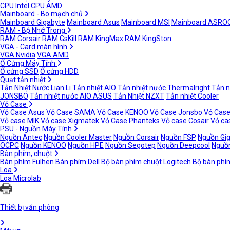
CPU Intel
CPU AMD
Mainboard - Bo mạch chủ
Mainboard Gigabyte
Mainboard Asus
Mainboard MSI
Mainboard ASRO
RAM - Bộ Nhớ Trong
RAM Corsair
RAM GsKill
RAM KingMax
RAM KingSton
VGA - Card màn hình
VGA Nvidia
VGA AMD
Ổ Cứng Máy Tính
Ổ cứng SSD
Ổ cứng HDD
Quạt tản nhiệt
Tản Nhiệt Nước Lian Li
Tản nhiệt AIO
Tản nhiệt nước Thermalright
Tản n
JONSBO
Tản nhiệt nước AIO ASUS
Tản Nhiệt NZXT
Tản nhiệt Cooler
Vỏ Case
Vỏ Case Asus
Vỏ Case SAMA
Vỏ Case KENOO
Vỏ Case Jonsbo
Vỏ Case
Vỏ case MIK
Vỏ case Xigmatek
Vỏ Case Phanteks
Vỏ case Cosair
Vỏ ca
PSU - Nguồn Máy Tính
Nguồn Antec
Nguồn Cooler Master
Nguồn Corsair
Nguồn FSP
Nguồn Gi
OCPC
Nguồn KENOO
Nguồn HPE
Nguồn Segotep
Nguồn Deepcool
Nguồn
Bàn phím, chuột
Bàn phím Fulhen
Bàn phím Dell
Bộ bàn phím chuột Logitech
Bộ bàn phí
Loa
Loa Microlab
Thiết bị văn phòng