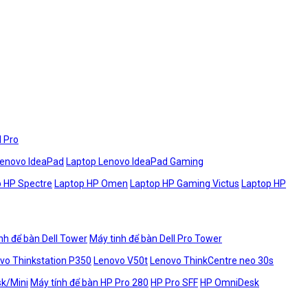
l Pro
Lenovo IdeaPad
Laptop Lenovo IdeaPad Gaming
 HP Spectre
Laptop HP Omen
Laptop HP Gaming Victus
Laptop HP
nh để bàn Dell Tower
Máy tinh để bàn Dell Pro Tower
vo Thinkstation P350
Lenovo V50t
Lenovo ThinkCentre neo 30s
sk/Mini
Máy tính để bàn HP Pro 280
HP Pro SFF
HP OmniDesk