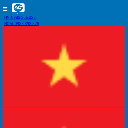
HN: 0983.366.022
HCM: 0938.898.328