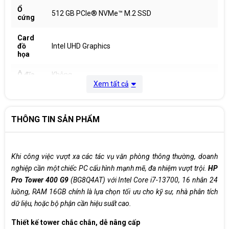
Ổ
512 GB PCIe® NVMe™ M.2 SSD
cứng
Card
đồ
Intel UHD Graphics
họa
Ô đĩa
Không
Xem tất cả
Kết
Lan gigabit, Realtek Wi-Fi 6 RTL8852BE (2x2) and
nối
Bluetooth® 5.3 wireless card
mạng
THÔNG TIN SẢN PHẨM
Cổng
1 headphone/microphone combo; 1 SuperSpeed
kết
USB Type-C® 10Gbps signaling rate; 3
nối
SuperSpeed USB Type-A 10Gbps signaling rate
Khi công việc vượt xa các tác vụ văn phòng thông thường, doanh
nghiệp cần một chiếc PC cấu hình mạnh mẽ, đa nhiệm vượt trội.
HP
Hệ
điều
Windows 11 Home Single Language
Pro Tower 400 G9
(BG8Q4AT) với Intel Core i7-13700, 16 nhân 24
hành
luồng, RAM 16GB chính là lựa chọn tối ưu cho kỹ sư, nhà phân tích
dữ liệu, hoặc bộ phận cần hiệu suất cao.
Kích
15.5 x 30.8 x 33.7 cm
thước
Thiết kế tower chắc chắn, dễ nâng cấp