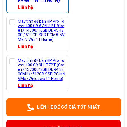
NVMe™ / Win11 Home)
Liên hệ
Máy tính để bàn HP Pro To
wer 400 G9 AZ6F3PT (Cor
e i7 14700/16GB DDR5 48
00 / 512GB SSD PCIe® NV
Me™/ Win 11 Home)
Liên hệ
Máy tính để bàn HP Pro To
wer 400 G9 9H1T7PT (Cor
e i7 137000/8GB DDR4 32
00MHz/512GB SSD PCIe N
VMe /Windows 11 Home)
Liên hệ
LIÊN HỆ ĐỂ CÓ GIÁ TỐT NHẤT