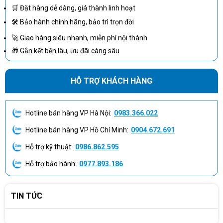
Kết nối toàn diện
🛒 Đặt hàng dễ dàng, giá thành linh hoạt
Cổng hiện đại: USB-C 10Gbps, USB-A 10Gbps, HDMI,
🛠 Bảo hành chính hãng, bảo trì trọn đời
DP, VGA.
🚀 Giao hàng siêu nhanh, miễn phí nội thành
Kết nối mạng: LAN gigabit + Wi-Fi 6 + Bluetooth 5.3.
🎁 Gắn kết bền lâu, ưu đãi càng sâu
Phù hợp môi trường làm việc hybrid, hỗ trợ hội nghị
trực tuyến và chia sẻ dữ liệu nhanh chóng.
HỖ TRỢ KHÁCH HÀNG
Ứng dụng thực tế của HP Pro Tower 400 G9 (BG8Q4AT)
Doanh nghiệp cần PC mạnh cho phòng kỹ thuật,
Hotline bán hàng VP Hà Nội:
0983.366.022
thiết kế, R&D.
Cá nhân chuyên nghiệp: phân tích dữ liệu, code, xử
Hotline bán hàng VP Hồ Chí Minh:
0904.672.691
lý đồ họa 2D cơ bản.
Hỗ trợ kỹ thuật:
0986.862.595
Các tổ chức giáo dục – đào tạo CNTT, cần PC đa
năng, hiệu năng cao.
Hỗ trợ bảo hành:
0977.893.186
Mua HP Pro Tower 400 G9 (BG8Q4AT) tại Máy Tính CDC
TIN TỨC
Liên hệ ngay Máy Tính CDC để sở hữu HP Pro Tower 400 G9
(BG8Q4AT) chính hãng. Với cấu hình Core i7 mạnh mẽ, CDC cam
kết mang đến giải pháp PC văn phòng – doanh nghiệp cao cấp,