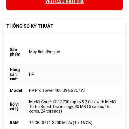
YÊU CẦU BÁO GIÁ
THÔNG SỐ KỸ THUẬT
Sản
Máy tính đồng bộ
phẩm
Hãng
sản
HP
xuất
Model
HP Pro Tower 400 G9 BG8Q4AT
Intel® Core™ i7-13700 (up to 5.2 GHz with Intel®
Bộ vi
Turbo Boost Technology, 30 MB L3 cache, 16
xử lý
cores, 24 threads)
RAM
16 GB DDR4-3200 MT/s (1 x 16 GB)