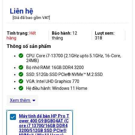
Liên hệ
[Giá đã bao gồm VAT]
Tình trạng:
Hết
Bảo hành:
12
Lượt xem:
hàng
tháng
318
Thông số sản phẩm
CPU: Core i7-13700 (2.1GHz upto 5.1GHz, 16-Core,
24MB)
Bộ nhớ RAM: 16GB DDR4 3200
SSD: 512Gb SSD PCIe® NVMe™ M.2 SSD
VGA: Intel UHD Graphics 770
Hệ điều hành: Windows 11 Home
Xem thêm
Máy tính để bàn HP Pro T
ower 400 G9 BG8Q4AT (C
ore i7 13700/16GB DDR4
3200/512GB SSD PCIe®