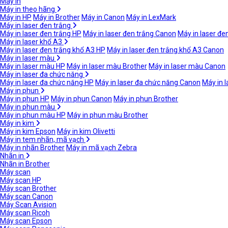
Máy in
Máy in theo hãng
Máy in HP
Máy in Brother
Máy in Canon
Máy in LexMark
Máy in laser đen trắng
Máy in laser đen trắng HP
Máy in laser đen trắng Canon
Máy in laser đe
Máy in laser khổ A3
Máy in laser đen trắng khổ A3 HP
Máy in laser đen trắng khổ A3 Canon
Máy in laser màu
Máy in laser màu HP
Máy in laser màu Brother
Máy in laser màu Canon
Máy in laser đa chức năng
Máy in laser đa chức năng HP
Máy in laser đa chức năng Canon
Máy in 
Máy in phun
Máy in phun HP
Máy in phun Canon
Máy in phun Brother
Máy in phun màu
Máy in phun màu HP
Máy in phun màu Brother
Máy in kim
Máy in kim Epson
Máy in kim Olivetti
Máy in tem nhãn, mã vạch
Máy in nhãn Brother
Máy in mã vạch Zebra
Nhãn in
Nhãn in Brother
Máy scan
Máy scan HP
Máy scan Brother
Máy scan Canon
Máy Scan Avision
Máy scan Ricoh
Máy scan Epson