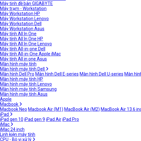
Máy tinh đề bàn GIGABYTE
Máy trạm - Workstation
Máy Workstation HP
Máy Workstation Lenovo
Máy Workstation Dell
Máy Workstation Asus
Máy tính All In One
Máy tính All In One HP
Máy tính All In One Lenovo
Máy tính All-in-one Dell
Máy tính All-in-One Apple iMac
Máy tính All in one Asus
Màn hình máy tính
Màn hình máy tính Dell
Màn hình Dell Pro
Màn hình Dell E-series
Màn hình Dell U-series
Màn hình
Màn hình máy tính HP
Màn hình máy tính Lenovo
Màn hình máy tính Samsung
Màn hình máy tính Asus
Apple
Macbook
Macbook Neo
Macbook Air (M1)
MacBook Air (M2)
MacBook Air 13.6 in
iPad
iPad gen 10
iPad gen 9
iPad Air
iPad Pro
iMac
iMac 24 inch
Linh kiện máy tính
CPU - Bộ vi xử lý