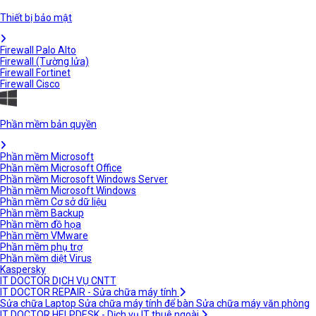
Thiết bị bảo mật
Firewall Palo Alto
Firewall (Tường lửa)
Firewall Fortinet
Firewall Cisco
Phần mềm bản quyền
Phần mềm Microsoft
Phần mềm Microsoft Office
Phần mềm Microsoft Windows Server
Phần mềm Microsoft Windows
Phần mềm Cơ sở dữ liệu
Phần mềm Backup
Phần mềm đồ họa
Phần mềm VMware
Phần mềm phụ trợ
Phần mềm diệt Virus
Kaspersky
IT DOCTOR DỊCH VỤ CNTT
IT DOCTOR REPAIR - Sửa chữa máy tính
Sửa chữa Laptop
Sửa chữa máy tính để bàn
Sửa chữa máy văn phòng
IT DOCTOR HELPDESK - Dịch vụ IT thuê ngoài