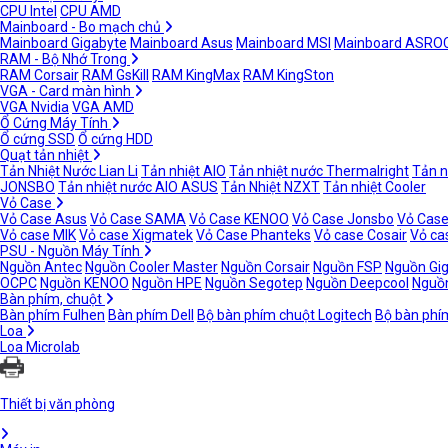
CPU Intel
CPU AMD
Mainboard - Bo mạch chủ
Mainboard Gigabyte
Mainboard Asus
Mainboard MSI
Mainboard ASRO
RAM - Bộ Nhớ Trong
RAM Corsair
RAM GsKill
RAM KingMax
RAM KingSton
VGA - Card màn hình
VGA Nvidia
VGA AMD
Ổ Cứng Máy Tính
Ổ cứng SSD
Ổ cứng HDD
Quạt tản nhiệt
Tản Nhiệt Nước Lian Li
Tản nhiệt AIO
Tản nhiệt nước Thermalright
Tản n
JONSBO
Tản nhiệt nước AIO ASUS
Tản Nhiệt NZXT
Tản nhiệt Cooler
Vỏ Case
Vỏ Case Asus
Vỏ Case SAMA
Vỏ Case KENOO
Vỏ Case Jonsbo
Vỏ Case
Vỏ case MIK
Vỏ case Xigmatek
Vỏ Case Phanteks
Vỏ case Cosair
Vỏ ca
PSU - Nguồn Máy Tính
Nguồn Antec
Nguồn Cooler Master
Nguồn Corsair
Nguồn FSP
Nguồn Gi
OCPC
Nguồn KENOO
Nguồn HPE
Nguồn Segotep
Nguồn Deepcool
Nguồn
Bàn phím, chuột
Bàn phím Fulhen
Bàn phím Dell
Bộ bàn phím chuột Logitech
Bộ bàn phí
Loa
Loa Microlab
Thiết bị văn phòng