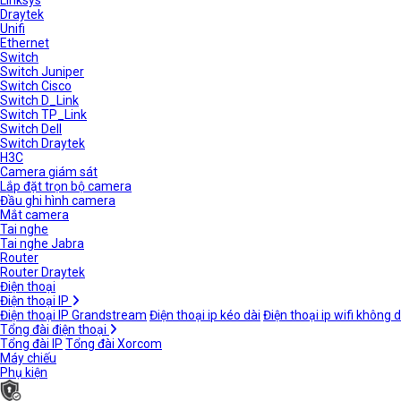
Linksys
Draytek
Unifi
Ethernet
Switch
Switch Juniper
Switch Cisco
Switch D_Link
Switch TP_Link
Switch Dell
Switch Draytek
H3C
Camera giám sát
Lắp đặt trọn bộ camera
Đầu ghi hình camera
Mắt camera
Tai nghe
Tai nghe Jabra
Router
Router Draytek
Điện thoại
Điện thoại IP
Điện thoại IP Grandstream
Điện thoại ip kéo dài
Điện thoại ip wifi không 
Tổng đài điện thoại
Tổng đài IP
Tổng đài Xorcom
Máy chiếu
Phụ kiện