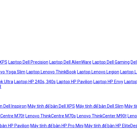
 XPS
Laptop Dell Precision
Laptop Dell AlienWare
Laptop Dell Gaming
Del
vo Yoga Slim
Laptop Lenovo ThinkBook
Laptop Lenovo Legion
Laptop 
k Ultra
Laptop HP 240s, 340s
Laptop HP Pavilion
Laptop HP Envy
Laptop
R
n Dell Inspiron
Máy tính để bàn Dell XPS
Máy tính để bàn Dell Slim
Máy tí
kCentre M70t
Lenovo ThinkCentre M70s
Lenovo ThinkCenter M90t
Leno
 bàn HP Pavilion
Máy tính để bàn HP Pro Mini
Máy tính để bàn HP EliteDe