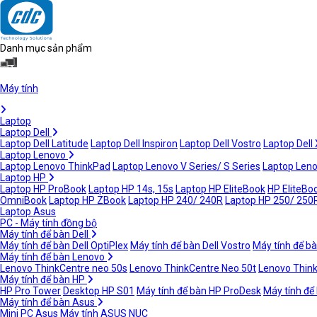
Danh mục sản phẩm
Máy tính
Laptop
Laptop Dell
Laptop Dell Latitude
Laptop Dell Inspiron
Laptop Dell Vostro
Laptop Dell
Laptop Lenovo
Laptop Lenovo ThinkPad
Laptop Lenovo V Series/ S Series
Laptop Leno
Laptop HP
Laptop HP ProBook
Laptop HP 14s, 15s
Laptop HP EliteBook
HP EliteBoo
OmniBook
Laptop HP ZBook
Laptop HP 240/ 240R
Laptop HP 250/ 250
Laptop Asus
PC - Máy tính đồng bộ
Máy tính để bàn Dell
Máy tính để bàn Dell OptiPlex
Máy tính để bàn Dell Vostro
Máy tính để bà
Máy tính để bàn Lenovo
Lenovo ThinkCentre neo 50s
Lenovo ThinkCentre Neo 50t
Lenovo Thin
Máy tính để bàn HP
HP Pro Tower
Desktop HP S01
Máy tính để bàn HP ProDesk
Máy tính để
Máy tính để bàn Asus
Mini PC Asus
Máy tính ASUS NUC