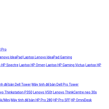
l Pro
Lenovo IdeaPad
Laptop Lenovo IdeaPad Gaming
 HP Spectre
Laptop HP Omen
Laptop HP Gaming Victus
Laptop HP
nh để bàn Dell Tower
Máy tinh để bàn Dell Pro Tower
vo Thinkstation P350
Lenovo V50t
Lenovo ThinkCentre neo 30s
sk/Mini
Máy tính để bàn HP Pro 280
HP Pro SFF
HP OmniDesk