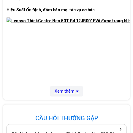
Key Mouse
optical
Hiệu Suất Ổn Định, đảm bảo mọi tác vụ cơ bản
Nguồn
145 x 294 x 340 mm (5.71 x 11.57 x 13.39
Kích thước
inches)
Cân nặng
5.5 kg
Bảo hành
12 Tháng
Xuất xứ
China
Xem thêm
CÂU HỎI THƯỜNG GẶP
Lenovo ThinkCentre Neo 50T G4 12JB001EVA là thiết kế tower