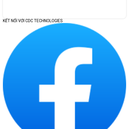
Lenovo ThinkCentre Neo 50T G4 12JB001EVA mang đến giá trị
KẾT NỐI VỚI CDC TECHNOLOGIES
cao cho các doanh nghiệp vừa và nhỏ
Máy tính để bàn Lenovo ThinkCentre Neo 50T G4
12JB001EVA
này được trang bị nhiều cổng kết nối, bao gồm 4
cổng USB 2.0, 1 cổng HDMI, 1 cổng DisplayPort và 1 cổng VGA,
giúp người dùng dễ dàng kết nối với các thiết bị ngoại vi khác
nhau như màn hình, máy in và các thiết bị lưu trữ. Điều này giúp
cho việc sử dụng máy tính trở nên thuận tiện hơn và nâng cao
hiệu suất làm việc.
Giá Cả Hợp Lý và Đáng Giá với chi phí bỏ ra
Với mức giá hợp lý,
máy tính để bàn Lenovo ThinkCentre Neo
50T G4 12JB001EVA
mang đến giá trị cao cho các doanh nghiệp
vừa và nhỏ. Đây là một lựa chọn tiết kiệm mà vẫn đảm bảo hiệu
suất và tính năng cần thiết cho công việc hàng ngày. Việc đầu tư
vào sản phẩm này không chỉ giúp doanh nghiệp tiết kiệm chi phí
ban đầu mà còn giảm thiểu chi phí bảo trì trong dài hạn.