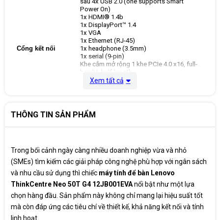
sau 4x USB 2.0 (one supports Smart
Power On)
1x HDMI® 1.4b
1x DisplayPort™ 1.4
1x VGA
1x Ethernet (RJ-45)
Cổng kết nối
1x headphone (3.5mm)
1x serial (9-pin)
Khe cắm mở rộng 1 khe PCIe 4.0 x16, full-
height, half-length
2 khe PCIe 3.0 x1, full-height, half-length
Xem tất cả
2 khe M.2 slots (one for WLAN, one for
SSD
THÔNG TIN SẢN PHẨM
Ổ cứng
512 GB
Card đồ họa
Intel UHD Graphics 730
Trong bối cảnh ngày càng nhiều doanh nghiệp vừa và nhỏ
Kiểu dáng
Tower
(SMEs) tìm kiếm các giải pháp công nghệ phù hợp với ngân sách
và nhu cầu sử dụng thì chiếc
máy tính để bàn Lenovo
Kết nối mạng
Lan Gigabit, wifi + Bluetooth
ThinkCentre Neo 50T G4 12JB001EVA
nổi bật như một lựa
chọn hàng đầu. Sản phẩm này không chỉ mang lại hiệu suất tốt
Hệ điều hành
NO OS
mà còn đáp ứng các tiêu chí về thiết kế, khả năng kết nối và tính
linh hoạt.