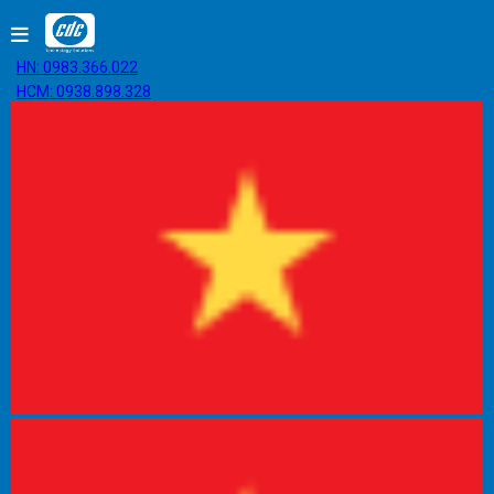
HN: 0983.366.022
HCM: 0938.898.328