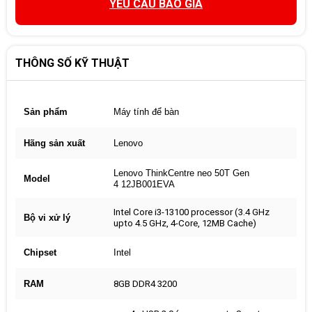
YÊU CẦU BÁO GIÁ
THÔNG SỐ KỸ THUẬT
Sản phẩm
Máy tính để bàn
Hãng sản xuất
Lenovo
Lenovo ThinkCentre neo 50T Gen
Model
4 12JB001EVA
Intel Core i3-13100 processor (3.4 GHz
Bộ vi xử lý
upto 4.5 GHz, 4-Core, 12MB Cache)
Chipset
Intel
RAM
8GB DDR4 3200