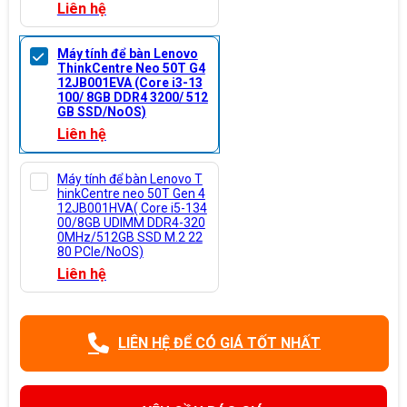
Liên hệ
Máy tính để bàn Lenovo
ThinkCentre Neo 50T G4
12JB001EVA (Core i3-13
100/ 8GB DDR4 3200/ 512
GB SSD/NoOS)
Liên hệ
Máy tính để bàn Lenovo T
hinkCentre neo 50T Gen 4
12JB001HVA( Core i5-134
00/8GB UDIMM DDR4-320
0MHz/512GB SSD M.2 22
80 PCIe/NoOS)
Liên hệ
LIÊN HỆ ĐỂ CÓ GIÁ TỐT NHẤT