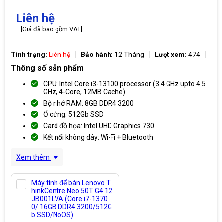
Liên hệ
[Giá đã bao gồm VAT]
Tình trạng:
Liên hệ
Bảo hành:
12 Tháng
Lượt xem:
474
Thông số sản phẩm
CPU: Intel Core i3-13100 processor (3.4 GHz upto 4.5
GHz, 4-Core, 12MB Cache)
Bộ nhớ RAM: 8GB DDR4 3200
Ổ cứng: 512Gb SSD
Card đồ họa: Intel UHD Graphics 730
Kết nối không dây: Wi-Fi + Bluetooth
Xem thêm
Máy tính để bàn Lenovo T
hinkCentre Neo 50T G4 12
JB001LVA (Core i7-1370
0/ 16GB DDR4 3200/512G
b SSD/NoOS)