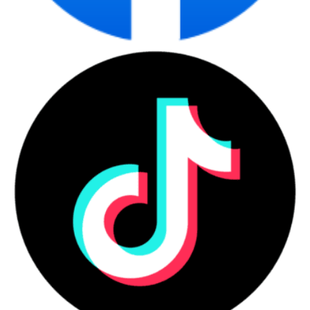
Khả Năng Mở Rộng Linh Hoạt khi doanh nghiệp có nhu cầu
nâng cấp
Lenovo ThinkCentre Neo 50T G4 12JB001EVA
cung cấp nhiều
khe cắm mở rộng, cho phép doanh nghiệp dễ dàng nâng cấp
trong tương lai. Với 2 khe M.2 và 1 khe PCIe, người dùng có thể
nâng cấp RAM hoặc thêm ổ SSD để cải thiện tốc độ và hiệu suất
tổng thể của máy. Điều này rất quan trọng cho các doanh nghiệp
đang phát triển và có thể cần thêm tài nguyên trong tương lai.
Với hiệu suất ổn định, thiết kế tiết kiệm không gian, khả năng kết
nối đa dạng và giá cả hợp lý,
Lenovo ThinkCentre Neo 50T G4
12JB001EVA
thực sự là lựa chọn tối ưu cho các doanh nghiệp
vừa và nhỏ. Nếu bạn đang tìm kiếm một máy tính để bàn đáng tin
cậy cho công việc hàng ngày, sản phẩm này sẽ không làm bạn
thất vọng.
Hãy liên hệ với chúng tôi để tìm hiểu thêm về chiếc
máy tính để
bàn Lenovo ThinkCentre Neo 50T G4 12JB001EVA
và cách nó
có thể hỗ trợ doanh nghiệp của bạn trong việc tối ưu hóa quy