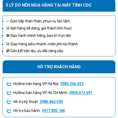
5 LÝ DO NÊN MUA HÀNG TẠI MÁY TÍNH CDC
✅ Giao tiếp thân thiện, phục vụ tận tâm
🛒 Đặt hàng dễ dàng, giá thành linh hoạt
🛠 Bảo hành chính hãng, bảo trì trọn đời
🚀 Giao hàng siêu nhanh, miễn phí nội thành
🎁 Gắn kết bền lâu, ưu đãi càng sâu
HỖ TRỢ KHÁCH HÀNG
Lenovo ThinkCentre Neo 50T G4 12JB001EVA này được trang bị
nhiều cổng kết nối, bao gồm 4 cổng USB 2.0, 1 cổng HDMI, 1 cổng
Hotline bán hàng VP Hà Nội:
0983.366.022
DisplayPort và 1 cổng VGA,
Hotline bán hàng VP Hồ Chí Minh:
0904.672.691
Một trong những điểm nổi bật của
Lenovo ThinkCentre Neo
Hỗ trợ kỹ thuật:
0986.862.595
50T G4 12JB001EVA
là thiết kế tower gọn nhẹ, cho phép tiết
Hỗ trợ bảo hành:
0977.893.186
kiệm diện tích văn phòng. Với kích thước chỉ 145 x 296 x 346 mm,
sản phẩm rất dễ dàng bố trí trong các không gian hạn chế mà