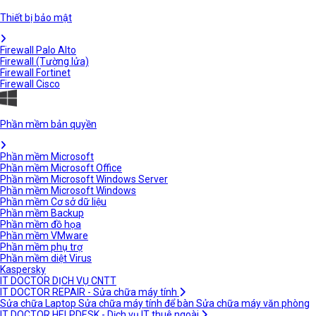
Thiết bị bảo mật
Firewall Palo Alto
Firewall (Tường lửa)
Firewall Fortinet
Firewall Cisco
Phần mềm bản quyền
Phần mềm Microsoft
Phần mềm Microsoft Office
Phần mềm Microsoft Windows Server
Phần mềm Microsoft Windows
Phần mềm Cơ sở dữ liệu
Phần mềm Backup
Phần mềm đồ họa
Phần mềm VMware
Phần mềm phụ trợ
Phần mềm diệt Virus
Kaspersky
IT DOCTOR DỊCH VỤ CNTT
IT DOCTOR REPAIR - Sửa chữa máy tính
Sửa chữa Laptop
Sửa chữa máy tính để bàn
Sửa chữa máy văn phòng
IT DOCTOR HELPDESK - Dịch vụ IT thuê ngoài