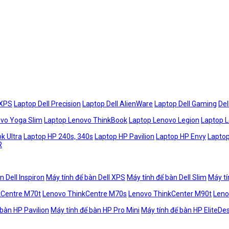
 XPS
Laptop Dell Precision
Laptop Dell AlienWare
Laptop Dell Gaming
Del
vo Yoga Slim
Laptop Lenovo ThinkBook
Laptop Lenovo Legion
Laptop 
k Ultra
Laptop HP 240s, 340s
Laptop HP Pavilion
Laptop HP Envy
Laptop
R
n Dell Inspiron
Máy tính để bàn Dell XPS
Máy tính để bàn Dell Slim
Máy tí
kCentre M70t
Lenovo ThinkCentre M70s
Lenovo ThinkCenter M90t
Leno
 bàn HP Pavilion
Máy tính để bàn HP Pro Mini
Máy tính để bàn HP EliteDe