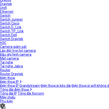
Linksys
Draytek
Unifi
Ethernet
Switch
Switch Juniper
Switch Cisco
Switch D_Link
Switch TP_Link
Switch Dell
Switch Draytek
H3C
Camera giám sát
Lắp đặt trọn bộ camera
Đầu ghi hình camera
Mắt camera
Tai nghe
Tai nghe Jabra
Router
Router Draytek
Điện thoại
Điện thoại IP
Điện thoại IP Grandstream
Điện thoại ip kéo dài
Điện thoại ip wifi không 
Tổng đài điện thoại
Tổng đài IP
Tổng đài Xorcom
Máy chiếu
Phụ kiện