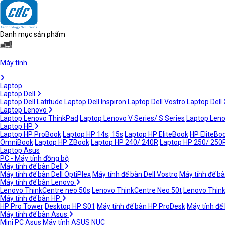
Danh mục sản phẩm
Máy tính
Laptop
Laptop Dell
Laptop Dell Latitude
Laptop Dell Inspiron
Laptop Dell Vostro
Laptop Dell
Laptop Lenovo
Laptop Lenovo ThinkPad
Laptop Lenovo V Series/ S Series
Laptop Leno
Laptop HP
Laptop HP ProBook
Laptop HP 14s, 15s
Laptop HP EliteBook
HP EliteBoo
OmniBook
Laptop HP ZBook
Laptop HP 240/ 240R
Laptop HP 250/ 250
Laptop Asus
PC - Máy tính đồng bộ
Máy tính để bàn Dell
Máy tính để bàn Dell OptiPlex
Máy tính để bàn Dell Vostro
Máy tính để bà
Máy tính để bàn Lenovo
Lenovo ThinkCentre neo 50s
Lenovo ThinkCentre Neo 50t
Lenovo Thin
Máy tính để bàn HP
HP Pro Tower
Desktop HP S01
Máy tính để bàn HP ProDesk
Máy tính để
Máy tính để bàn Asus
Mini PC Asus
Máy tính ASUS NUC