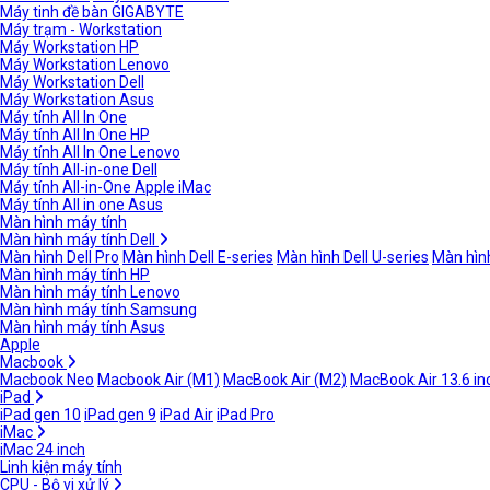
Máy tinh đề bàn GIGABYTE
Máy trạm - Workstation
Máy Workstation HP
Máy Workstation Lenovo
Máy Workstation Dell
Máy Workstation Asus
Máy tính All In One
Máy tính All In One HP
Máy tính All In One Lenovo
Máy tính All-in-one Dell
Máy tính All-in-One Apple iMac
Máy tính All in one Asus
Màn hình máy tính
Màn hình máy tính Dell
Màn hình Dell Pro
Màn hình Dell E-series
Màn hình Dell U-series
Màn hình
Màn hình máy tính HP
Màn hình máy tính Lenovo
Màn hình máy tính Samsung
Màn hình máy tính Asus
Apple
Macbook
Macbook Neo
Macbook Air (M1)
MacBook Air (M2)
MacBook Air 13.6 in
iPad
iPad gen 10
iPad gen 9
iPad Air
iPad Pro
iMac
iMac 24 inch
Linh kiện máy tính
CPU - Bộ vi xử lý