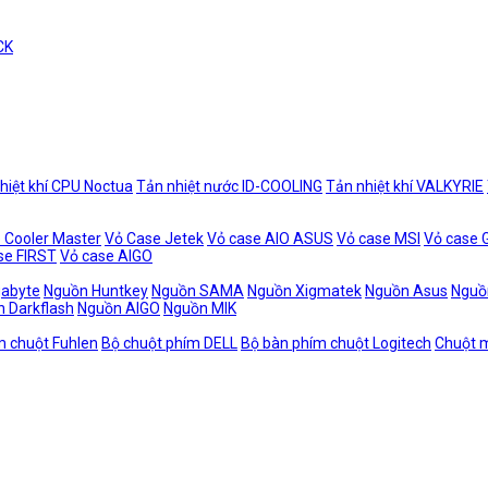
CK
hiệt khí CPU Noctua
Tản nhiệt nước ID-COOLING
Tản nhiệt khí VALKYRIE
 Cooler Master
Vỏ Case Jetek
Vỏ case AIO ASUS
Vỏ case MSI
Vỏ case
se FIRST
Vỏ case AIGO
gabyte
Nguồn Huntkey
Nguồn SAMA
Nguồn Xigmatek
Nguồn Asus
Nguồ
 Darkflash
Nguồn AIGO
Nguồn MIK
m chuột Fuhlen
Bộ chuột phím DELL
Bộ bàn phím chuột Logitech
Chuột m