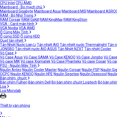
CPU Intel
CPU AMD
Mainboard - Bo mạch chủ
Mainboard Gigabyte
Mainboard Asus
Mainboard MSI
Mainboard ASRO
RAM - Bộ Nhớ Trong
RAM Corsair
RAM GsKill
RAM KingMax
RAM KingSton
VGA - Card màn hình
VGA Nvidia
VGA AMD
Ổ Cứng Máy Tính
Ổ cứng SSD
Ổ cứng HDD
Quạt tản nhiệt
Tản Nhiệt Nước Lian Li
Tản nhiệt AIO
Tản nhiệt nước Thermalright
Tản n
JONSBO
Tản nhiệt nước AIO ASUS
Tản Nhiệt NZXT
Tản nhiệt Cooler
Vỏ Case
Vỏ Case Asus
Vỏ Case SAMA
Vỏ Case KENOO
Vỏ Case Jonsbo
Vỏ Case
Vỏ case MIK
Vỏ case Xigmatek
Vỏ Case Phanteks
Vỏ case Cosair
Vỏ ca
PSU - Nguồn Máy Tính
Nguồn Antec
Nguồn Cooler Master
Nguồn Corsair
Nguồn FSP
Nguồn Gi
OCPC
Nguồn KENOO
Nguồn HPE
Nguồn Segotep
Nguồn Deepcool
Nguồn
Bàn phím, chuột
Bàn phím Fulhen
Bàn phím Dell
Bộ bàn phím chuột Logitech
Bộ bàn phí
Loa
Loa Microlab
Thiết bị văn phòng