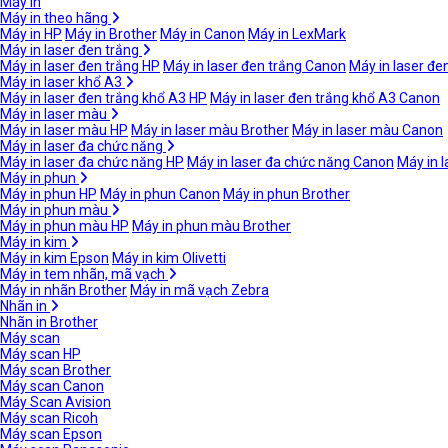
Máy in
Máy in theo hãng
Máy in HP
Máy in Brother
Máy in Canon
Máy in LexMark
Máy in laser đen trắng
Máy in laser đen trắng HP
Máy in laser đen trắng Canon
Máy in laser đe
Máy in laser khổ A3
Máy in laser đen trắng khổ A3 HP
Máy in laser đen trắng khổ A3 Canon
Máy in laser màu
Máy in laser màu HP
Máy in laser màu Brother
Máy in laser màu Canon
Máy in laser đa chức năng
Máy in laser đa chức năng HP
Máy in laser đa chức năng Canon
Máy in 
Máy in phun
Máy in phun HP
Máy in phun Canon
Máy in phun Brother
Máy in phun màu
Máy in phun màu HP
Máy in phun màu Brother
Máy in kim
Máy in kim Epson
Máy in kim Olivetti
Máy in tem nhãn, mã vạch
Máy in nhãn Brother
Máy in mã vạch Zebra
Nhãn in
Nhãn in Brother
Máy scan
Máy scan HP
Máy scan Brother
Máy scan Canon
Máy Scan Avision
Máy scan Ricoh
Máy scan Epson