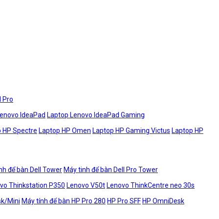
l Pro
Lenovo IdeaPad
Laptop Lenovo IdeaPad Gaming
 HP Spectre
Laptop HP Omen
Laptop HP Gaming Victus
Laptop HP
nh để bàn Dell Tower
Máy tinh để bàn Dell Pro Tower
vo Thinkstation P350
Lenovo V50t
Lenovo ThinkCentre neo 30s
sk/Mini
Máy tính để bàn HP Pro 280
HP Pro SFF
HP OmniDesk