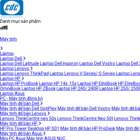
Danh mục sản phẩm
Máy tính
Laptop
Laptop Dell
Laptop Dell Latitude
Laptop Dell Inspiron
Laptop Dell Vostro
Laptop Dell
Laptop Lenovo
Laptop Lenovo ThinkPad
Laptop Lenovo V Series/ S Series
Laptop Leno
Laptop HP
Laptop HP ProBook
Laptop HP 14s, 15s
Laptop HP EliteBook
HP EliteBoo
OmniBook
Laptop HP ZBook
Laptop HP 240/ 240R
Laptop HP 250/ 250
Laptop Asus
PC - Máy tính đồng bộ
Máy tính để bàn Dell
Máy tính để bàn Dell OptiPlex
Máy tính để bàn Dell Vostro
Máy tính để bà
Máy tính để bàn Lenovo
Lenovo ThinkCentre neo 50s
Lenovo ThinkCentre Neo 50t
Lenovo Thin
Máy tính để bàn HP
HP Pro Tower
Desktop HP S01
Máy tính để bàn HP ProDesk
Máy tính để
Máy tính để bàn Asus
Mini PC Asus
Máy tính ASUS NUC