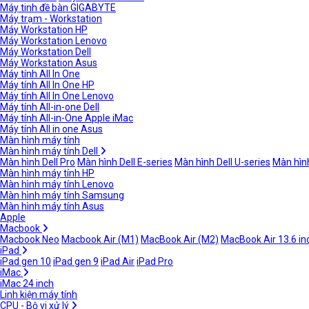
Máy tinh đề bàn GIGABYTE
Máy trạm - Workstation
Máy Workstation HP
Máy Workstation Lenovo
Máy Workstation Dell
Máy Workstation Asus
Máy tính All In One
Máy tính All In One HP
Máy tính All In One Lenovo
Máy tính All-in-one Dell
Máy tính All-in-One Apple iMac
Máy tính All in one Asus
Màn hình máy tính
Màn hình máy tính Dell
Màn hình Dell Pro
Màn hình Dell E-series
Màn hình Dell U-series
Màn hình
Màn hình máy tính HP
Màn hình máy tính Lenovo
Màn hình máy tính Samsung
Màn hình máy tính Asus
Apple
Macbook
Macbook Neo
Macbook Air (M1)
MacBook Air (M2)
MacBook Air 13.6 in
iPad
iPad gen 10
iPad gen 9
iPad Air
iPad Pro
iMac
iMac 24 inch
Linh kiện máy tính
CPU - Bộ vi xử lý