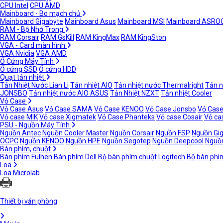
CPU Intel
CPU AMD
Mainboard - Bo mạch chủ
Mainboard Gigabyte
Mainboard Asus
Mainboard MSI
Mainboard ASRO
RAM - Bộ Nhớ Trong
RAM Corsair
RAM GsKill
RAM KingMax
RAM KingSton
VGA - Card màn hình
VGA Nvidia
VGA AMD
Ổ Cứng Máy Tính
Ổ cứng SSD
Ổ cứng HDD
Quạt tản nhiệt
Tản Nhiệt Nước Lian Li
Tản nhiệt AIO
Tản nhiệt nước Thermalright
Tản n
JONSBO
Tản nhiệt nước AIO ASUS
Tản Nhiệt NZXT
Tản nhiệt Cooler
Vỏ Case
Vỏ Case Asus
Vỏ Case SAMA
Vỏ Case KENOO
Vỏ Case Jonsbo
Vỏ Case
Vỏ case MIK
Vỏ case Xigmatek
Vỏ Case Phanteks
Vỏ case Cosair
Vỏ ca
PSU - Nguồn Máy Tính
Nguồn Antec
Nguồn Cooler Master
Nguồn Corsair
Nguồn FSP
Nguồn Gi
OCPC
Nguồn KENOO
Nguồn HPE
Nguồn Segotep
Nguồn Deepcool
Nguồn
Bàn phím, chuột
Bàn phím Fulhen
Bàn phím Dell
Bộ bàn phím chuột Logitech
Bộ bàn phí
Loa
Loa Microlab
Thiết bị văn phòng