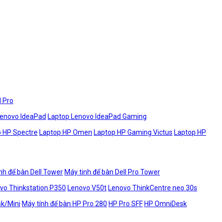
l Pro
Lenovo IdeaPad
Laptop Lenovo IdeaPad Gaming
 HP Spectre
Laptop HP Omen
Laptop HP Gaming Victus
Laptop HP
nh để bàn Dell Tower
Máy tinh để bàn Dell Pro Tower
vo Thinkstation P350
Lenovo V50t
Lenovo ThinkCentre neo 30s
sk/Mini
Máy tính để bàn HP Pro 280
HP Pro SFF
HP OmniDesk