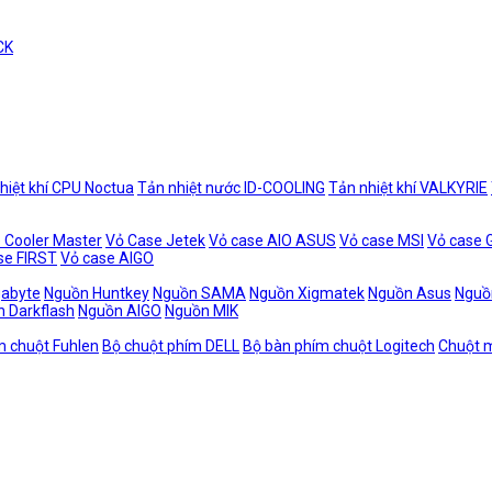
CK
hiệt khí CPU Noctua
Tản nhiệt nước ID-COOLING
Tản nhiệt khí VALKYRIE
 Cooler Master
Vỏ Case Jetek
Vỏ case AIO ASUS
Vỏ case MSI
Vỏ case
se FIRST
Vỏ case AIGO
gabyte
Nguồn Huntkey
Nguồn SAMA
Nguồn Xigmatek
Nguồn Asus
Nguồ
 Darkflash
Nguồn AIGO
Nguồn MIK
m chuột Fuhlen
Bộ chuột phím DELL
Bộ bàn phím chuột Logitech
Chuột m