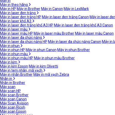
Máy in
Máy in theo hãng
Máy in HP
Máy in Brother
Máy in Canon
Máy in LexMark
Máy in laser đen trắng
Máy in laser đen trắng HP
Máy in laser đen trắng Canon
Máy in laser đe
Máy in laser khổ A3
Máy in laser đen trắng khổ A3 HP
Máy in laser đen trắng khổ A3 Canon
Máy in laser màu
Máy in laser màu HP
Máy in laser màu Brother
Máy in laser màu Canon
Máy in laser đa chức năng
Máy in laser đa chức năng HP
Máy in laser đa chức năng Canon
Máy in 
Máy in phun
Máy in phun HP
Máy in phun Canon
Máy in phun Brother
Máy in phun màu
Máy in phun màu HP
Máy in phun màu Brother
Máy in kim
Máy in kim Epson
Máy in kim Olivetti
Máy in tem nhãn, mã vạch
Máy in nhãn Brother
Máy in mã vạch Zebra
Nhãn in
Nhãn in Brother
Máy scan
Máy scan HP
Máy scan Brother
Máy scan Canon
Máy Scan Avision
Máy scan Ricoh
Máy scan Epson