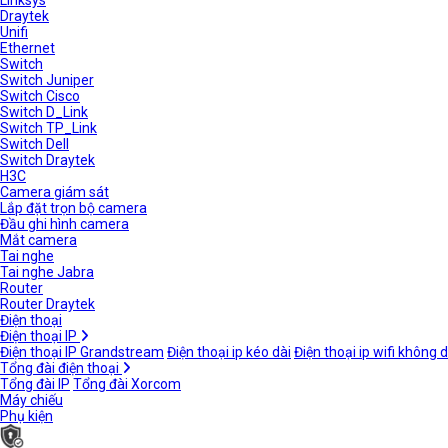
Linksys
Draytek
Unifi
Ethernet
Switch
Switch Juniper
Switch Cisco
Switch D_Link
Switch TP_Link
Switch Dell
Switch Draytek
H3C
Camera giám sát
Lắp đặt trọn bộ camera
Đầu ghi hình camera
Mắt camera
Tai nghe
Tai nghe Jabra
Router
Router Draytek
Điện thoại
Điện thoại IP
Điện thoại IP Grandstream
Điện thoại ip kéo dài
Điện thoại ip wifi không 
Tổng đài điện thoại
Tổng đài IP
Tổng đài Xorcom
Máy chiếu
Phụ kiện