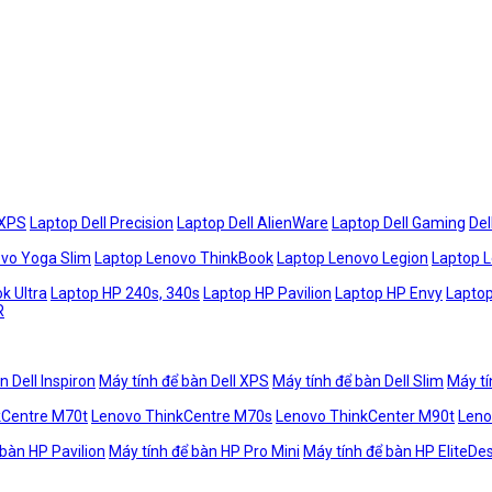
 XPS
Laptop Dell Precision
Laptop Dell AlienWare
Laptop Dell Gaming
Del
vo Yoga Slim
Laptop Lenovo ThinkBook
Laptop Lenovo Legion
Laptop 
k Ultra
Laptop HP 240s, 340s
Laptop HP Pavilion
Laptop HP Envy
Laptop
R
n Dell Inspiron
Máy tính để bàn Dell XPS
Máy tính để bàn Dell Slim
Máy tí
kCentre M70t
Lenovo ThinkCentre M70s
Lenovo ThinkCenter M90t
Leno
 bàn HP Pavilion
Máy tính để bàn HP Pro Mini
Máy tính để bàn HP EliteDe