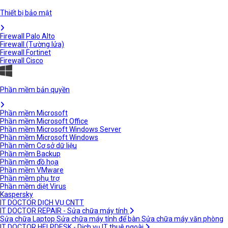
Thiết bị bảo mật
Firewall Palo Alto
Firewall (Tường lửa)
Firewall Fortinet
Firewall Cisco
Phần mềm bản quyền
Phần mềm Microsoft
Phần mềm Microsoft Office
Phần mềm Microsoft Windows Server
Phần mềm Microsoft Windows
Phần mềm Cơ sở dữ liệu
Phần mềm Backup
Phần mềm đồ họa
Phần mềm VMware
Phần mềm phụ trợ
Phần mềm diệt Virus
Kaspersky
IT DOCTOR DỊCH VỤ CNTT
IT DOCTOR REPAIR - Sửa chữa máy tính
Sửa chữa Laptop
Sửa chữa máy tính để bàn
Sửa chữa máy văn phòng
IT DOCTOR HELPDESK - Dịch vụ IT thuê ngoài