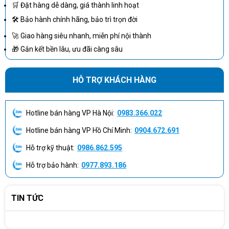
🛒 Đặt hàng dễ dàng, giá thành linh hoạt
nền tảng hiệu năng tương đương.
🛠 Bảo hành chính hãng, bảo trì trọn đời
Hệ thống có GPU cao cấp sử dụng đầu PCIe 16 pin
hoặc nhiều đầu PCIe 8 pin.
🚀 Giao hàng siêu nhanh, miễn phí nội thành
Workstation cần hai đầu cấp điện EPS cho CPU hoặc
🎁 Gắn kết bền lâu, ưu đãi càng sâu
bo mạch chủ chuyên dụng.
Máy có nhiều ổ lưu trữ, quạt, bơm tản nhiệt và card
HỖ TRỢ KHÁCH HÀNG
mở rộng.
Cấu hình cần dự phòng công suất để nâng cấp CPU
hoặc GPU về sau.
Hotline bán hàng VP Hà Nội:
0983.366.022
Tính mức tiêu thụ điện tối đa của CPU và GPU.
Hotline bán hàng VP Hồ Chí Minh:
0904.672.691
Cộng công suất cho bo mạch chủ, RAM, ổ lưu trữ, quạt và
thiết bị phụ trợ.
Hỗ trợ kỹ thuật:
0986.862.595
Kiểm tra số lượng đầu EPS, PCIe và SATA cần sử dụng.
Hỗ trợ bảo hành:
0977.893.186
Dành mức dự phòng phù hợp cho tải tức thời và nâng cấp
phần cứng.
TIN TỨC
Người dùng có thể tham khảo
công cụ xây dựng cấu hình máy
tính
trước khi lựa chọn công suất nguồn.