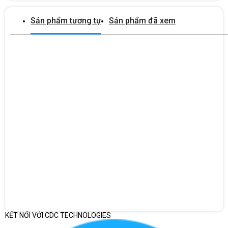
MSI MAG A1250GL PCIE5 phù hợp nhất với hệ thống cần
công suất lớn, chuẩn cấp điện mới và dư địa nâng cấp dài
Sản phẩm tương tự
Sản phẩm đã xem
hạn.
Thông số kỹ thuật MSI MAG
A1250GL PCIE5
MSI MAG A1250GL PCIE5 có công suất 1250W, đường +12V
đạt tối đa 104,1A, thiết kế full modular, quạt FDB 135mm và
kích thước ATX dài 150mm.
Bảng thông số và ý nghĩa đối với người dùng
Hạng
Thông số
Giải thích thông số
mục
Bộ nguồn thuộc dòng MAG
MSI MAG
dành cho PC gaming, máy đồ
Model
A1250GL
KẾT NỐI VỚI CDC TECHNOLOGIES
họa và hệ thống hiệu năng
PCIE5
cao.