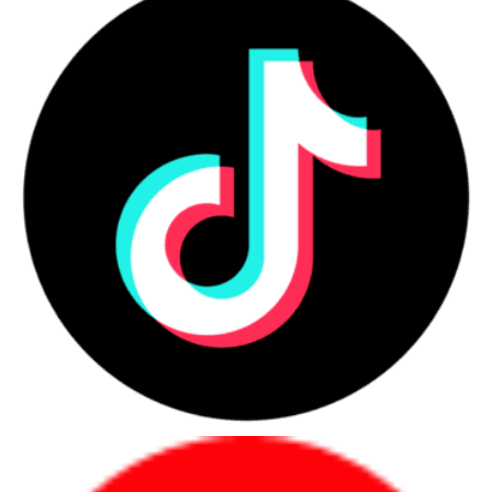
80 PLUS Gold,
Giúp giảm lượng điện bị
Hiệu
hiệu suất công
chuyển thành nhiệt so với
suất
bố đến 90%
nguồn hiệu suất thấp hơn.
Hỗ trợ cải thiện hệ số công
PFC
Active PFC
suất và khả năng làm việc với
dải điện áp đầu vào rộng.
Chỉ cần lắp các dây đang sử
Thiết
Full modular,
dụng, giúp giảm dây thừa và
kế cáp
cáp dẹp
thuận tiện quản lý cáp.
135mm Fluid
Quạt kích thước lớn hỗ trợ
Quạt
Dynamic
cân bằng giữa lưu lượng gió
Bearing
và độ ồn khi hoạt động.
Cấu
Half-bridge
Hướng đến hiệu suất chuyển
trúc
LLC, SR và
đổi, khả năng điều chỉnh điện
mạch
DC-to-DC
áp và phản ứng tải ổn định.