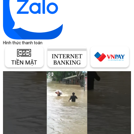
Gold.
Có cáp PCIe 5.1 16 pin công suất 600W.
Đủ cáp EPS, PCIe, SATA, Molex và phụ kiện theo lô hàng.
Tem serial, ngoại quan và niêm phong không có dấu hiệu
bất thường.
Hình thức thanh toán
Thông số cho thấy MSI MAG A1250GL PCIE5 tập trung vào
công suất cao, khả năng chịu tải tức thời và kết nối GPU
thế hệ mới.
ATX 3.1 và PCIe 5.1 mang lại lợi
ích gì?
ATX 3.1 và PCIe 5.1 giúp MSI MAG A1250GL PCIE5 đáp ứng
tốt hơn các trạng thái tải thay đổi nhanh và cung cấp kết nối
trực tiếp cho card đồ họa dùng đầu nguồn 16 pin.
Khả năng chịu tải tức thời 2500W có ý