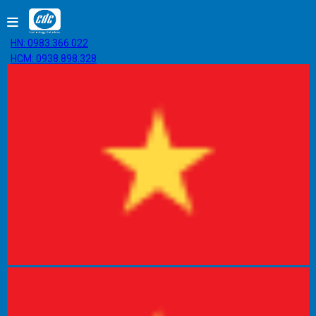
HN: 0983.366.022
HCM: 0938.898.328