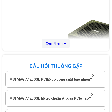
Xem thêm
CÂU HỎI THƯỜNG GẶP
MSI MAG A1250GL PCIE5 có công suất bao nhiêu?
MSI MAG A1250GL PCIE5 kết hợp công suất 1250W, chuẩn
MSI MAG A1250GL hỗ trợ chuẩn ATX và PCIe nào?
ATX 3.1, cáp PCIe 16 pin và thiết kế full modular nhỏ gọn.