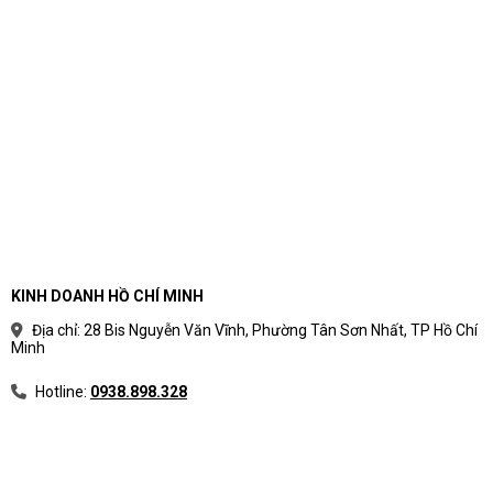
ATX 3.1 và cáp 16 pin hai màu là hai lợi thế chính khi lắp
hệ thống sử dụng GPU công suất cao.
Hiệu suất Gold và quạt FDB
135mm hoạt động ra sao?
Chứng nhận 80 PLUS Gold giúp hạn chế điện năng thất thoát,
KINH DOANH HỒ CHÍ MINH
còn quạt FDB 135mm đảm nhiệm việc làm mát bộ nguồn theo
Địa chỉ: 28 Bis Nguyễn Văn Vĩnh, Phường Tân Sơn Nhất, TP Hồ Chí
mức tải và nhiệt độ hoạt động.
Minh
Bảng tính năng hiệu suất và làm mát
Hotline:
0938.898.328
Tính
Trang bị
Ý nghĩa đối với người dùng
năng