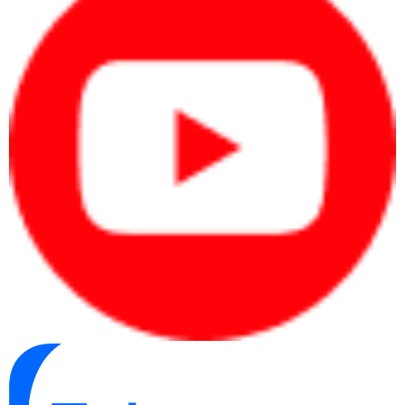
OCP, OVP,
Hỗ trợ bảo vệ trước quá dòng,
Bảo vệ
OPP, OTP,
quá áp, quá công suất, quá
điện
SCP, UVP
nhiệt, ngắn mạch và thấp áp.
Điện
100–240V, 50–
Hỗ trợ dải điện áp đầu vào
áp đầu
60Hz
rộng theo thông số của MSI.
vào
Thân nguồn dài 150mm
Kích
150 × 150 ×
nhưng vẫn cần chừa khoảng
thước
86mm
trống cho đầu cáp modular.
60 tháng tại
Cần đối chiếu hóa đơn, serial
Bảo
CDC
và điều kiện bảo hành tại thời
hành
Technologies
điểm mua.
Thông tin cần đối chiếu khi nhận hàng:
Đúng model MSI MAG A1250GL PCIE5 và công suất
1250W.
Đúng kích thước 150 × 150 × 86mm và chuẩn 80 PLUS