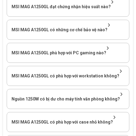
MSI MAG A1250GL PCIE5 phù
MSI MAG A1250GL đạt chứng nhận hiệu suất nào?
hợp với cấu hình nào?
MSI MAG A1250GL có những cơ chế bảo vệ nào?
MSI MAG A1250GL PCIE5 phù hợp với hệ thống sử dụng CPU
hiệu năng cao, card đồ họa công suất lớn, nhiều ổ lưu trữ hoặc
cần khoảng dự phòng đáng kể cho kế hoạch nâng cấp phần
cứng.
MSI MAG A1250GL phù hợp với PC gaming nào?
Bảng đánh giá nhu cầu sử dụng MSI MAG A1250GL PCIE5
Mức
MSI MAG A1250GL có phù hợp với workstation không?
Nhu cầu
phù
Giải thích đối với người dùng
hợp
Nguồn 1250W có bị dư cho máy tính văn phòng không?
Công suất 1250W và cáp PCIe 16
Rất
PC gaming
pin 600W tạo nền tảng phù hợp
phù
cao cấp
cho GPU thế hệ mới có yêu cầu
hợp
MSI MAG A1250GL có phù hợp với case nhỏ không?
nguồn lớn.