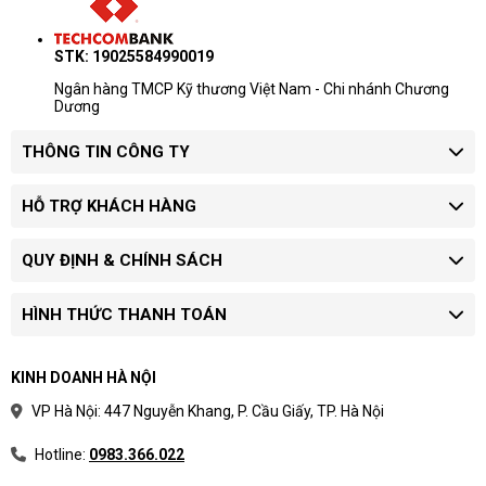
họa.
Kiểm tra đúng chiều của đầu cắm trên card đồ họa.
STK: 19025584990019
Cắm đầu nối hết hành trình đến khi khóa giữ vào đúng vị trí.
Ngân hàng TMCP Kỹ thương Việt Nam - Chi nhánh Chương
Kiểm tra phần màu vàng không còn lộ rõ tại điểm tiếp xúc.
Dương
Không bẻ gập dây quá sát đầu kết nối.
THÔNG TIN CÔNG TY
Kiểm tra lại sau khi di chuyển máy hoặc thay đổi linh kiện.
HỖ TRỢ KHÁCH HÀNG
QUY ĐỊNH & CHÍNH SÁCH
HÌNH THỨC THANH TOÁN
KINH DOANH HÀ NỘI
VP Hà Nội: 447 Nguyễn Khang, P. Cầu Giấy, TP. Hà Nội
Hotline:
0983.366.022