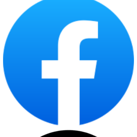
Công
Tạo dư địa cho CPU, GPU và
suất
1250W
nhiều thiết bị mở rộng có mức
định
tiêu thụ điện lớn.
danh
104,1A, công
Đường điện chính dành cho
Đường
suất tối đa
CPU, GPU và phần lớn linh
+12V
1249W
kiện hiệu năng cao.
Hỗ trợ yêu cầu tải và đầu cấp
Chuẩn
ATX 3.1, PCIe
điện của nền tảng phần cứng
nguồn
5.1
thế hệ mới.
Công
Tối đa 2500W
Hỗ trợ nguồn phản ứng với
suất
trong 100
mức tăng tải rất ngắn của linh
tải tức
micro giây theo
kiện hiệu năng cao.
thời
công bố