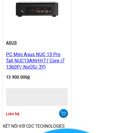
ASUS
PC Mini Asus NUC 13 Pro
Tall NUC13ANHH7 ( Core i7
1360P/ NoOS/ 3Y)
13.900.000
đ
Liên hệ
KẾT NỐI VỚI CDC TECHNOLOGIES