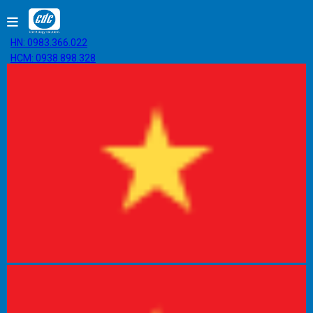
HN: 0983.366.022
HCM: 0938.898.328