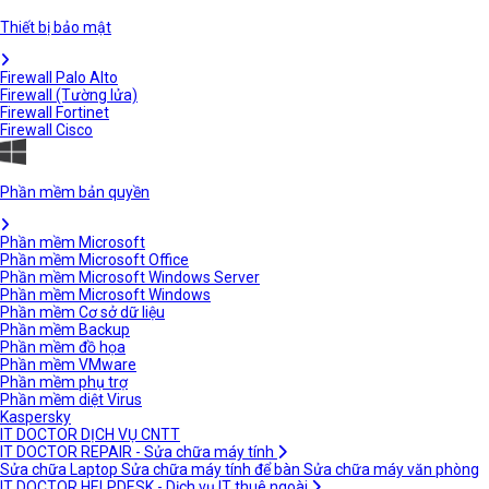
Thiết bị bảo mật
Firewall Palo Alto
Firewall (Tường lửa)
Firewall Fortinet
Firewall Cisco
Phần mềm bản quyền
Phần mềm Microsoft
Phần mềm Microsoft Office
Phần mềm Microsoft Windows Server
Phần mềm Microsoft Windows
Phần mềm Cơ sở dữ liệu
Phần mềm Backup
Phần mềm đồ họa
Phần mềm VMware
Phần mềm phụ trợ
Phần mềm diệt Virus
Kaspersky
IT DOCTOR DỊCH VỤ CNTT
IT DOCTOR REPAIR - Sửa chữa máy tính
Sửa chữa Laptop
Sửa chữa máy tính để bàn
Sửa chữa máy văn phòng
IT DOCTOR HELPDESK - Dịch vụ IT thuê ngoài