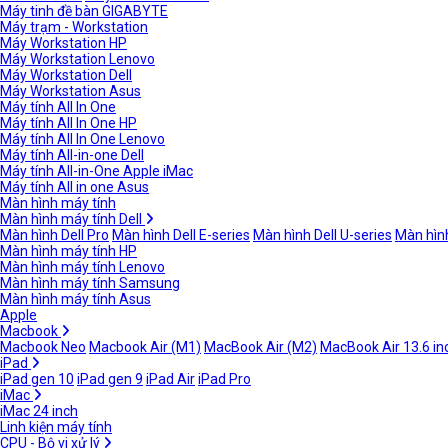
Máy tinh đề bàn GIGABYTE
Máy trạm - Workstation
Máy Workstation HP
Máy Workstation Lenovo
Máy Workstation Dell
Máy Workstation Asus
Máy tính All In One
Máy tính All In One HP
Máy tính All In One Lenovo
Máy tính All-in-one Dell
Máy tính All-in-One Apple iMac
Máy tính All in one Asus
Màn hình máy tính
Màn hình máy tính Dell
Màn hình Dell Pro
Màn hình Dell E-series
Màn hình Dell U-series
Màn hình
Màn hình máy tính HP
Màn hình máy tính Lenovo
Màn hình máy tính Samsung
Màn hình máy tính Asus
Apple
Macbook
Macbook Neo
Macbook Air (M1)
MacBook Air (M2)
MacBook Air 13.6 in
iPad
iPad gen 10
iPad gen 9
iPad Air
iPad Pro
iMac
iMac 24 inch
Linh kiện máy tính
CPU - Bộ vi xử lý