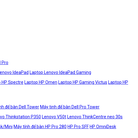
l Pro
Lenovo IdeaPad
Laptop Lenovo IdeaPad Gaming
 HP Spectre
Laptop HP Omen
Laptop HP Gaming Victus
Laptop HP
nh để bàn Dell Tower
Máy tinh để bàn Dell Pro Tower
vo Thinkstation P350
Lenovo V50t
Lenovo ThinkCentre neo 30s
sk/Mini
Máy tính để bàn HP Pro 280
HP Pro SFF
HP OmniDesk