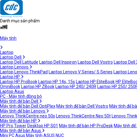
Danh mục sản phẩm
Máy tính
Laptop
Laptop Dell
Laptop Dell Latitude
Laptop Dell Inspiron
Laptop Dell Vostro
Laptop Dell
Laptop Lenovo
Laptop Lenovo ThinkPad
Laptop Lenovo V Series/ S Series
Laptop Leno
Laptop HP
Laptop HP ProBook
Laptop HP 14s, 15s
Laptop HP EliteBook
HP EliteBoo
OmniBook
Laptop HP ZBook
Laptop HP 240/ 240R
Laptop HP 250/ 250
Laptop Asus
PC - Máy tính đồng bộ
Máy tính để bàn Dell
Máy tính để bàn Dell OptiPlex
Máy tính để bàn Dell Vostro
Máy tính để bà
Máy tính để bàn Lenovo
Lenovo ThinkCentre neo 50s
Lenovo ThinkCentre Neo 50t
Lenovo Thin
Máy tính để bàn HP
HP Pro Tower
Desktop HP S01
Máy tính để bàn HP ProDesk
Máy tính để
Máy tính để bàn Asus
Mini PC Asus
Máy tính ASUS NUC