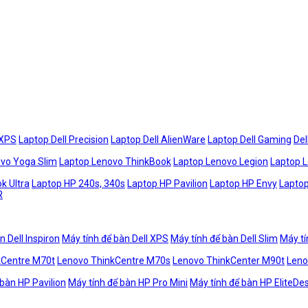
 XPS
Laptop Dell Precision
Laptop Dell AlienWare
Laptop Dell Gaming
Del
vo Yoga Slim
Laptop Lenovo ThinkBook
Laptop Lenovo Legion
Laptop 
k Ultra
Laptop HP 240s, 340s
Laptop HP Pavilion
Laptop HP Envy
Laptop
R
n Dell Inspiron
Máy tính để bàn Dell XPS
Máy tính để bàn Dell Slim
Máy tí
kCentre M70t
Lenovo ThinkCentre M70s
Lenovo ThinkCenter M90t
Leno
 bàn HP Pavilion
Máy tính để bàn HP Pro Mini
Máy tính để bàn HP EliteDe