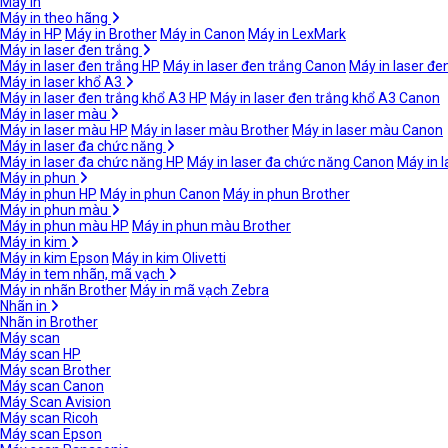
Máy in
Máy in theo hãng
Máy in HP
Máy in Brother
Máy in Canon
Máy in LexMark
Máy in laser đen trắng
Máy in laser đen trắng HP
Máy in laser đen trắng Canon
Máy in laser đe
Máy in laser khổ A3
Máy in laser đen trắng khổ A3 HP
Máy in laser đen trắng khổ A3 Canon
Máy in laser màu
Máy in laser màu HP
Máy in laser màu Brother
Máy in laser màu Canon
Máy in laser đa chức năng
Máy in laser đa chức năng HP
Máy in laser đa chức năng Canon
Máy in 
Máy in phun
Máy in phun HP
Máy in phun Canon
Máy in phun Brother
Máy in phun màu
Máy in phun màu HP
Máy in phun màu Brother
Máy in kim
Máy in kim Epson
Máy in kim Olivetti
Máy in tem nhãn, mã vạch
Máy in nhãn Brother
Máy in mã vạch Zebra
Nhãn in
Nhãn in Brother
Máy scan
Máy scan HP
Máy scan Brother
Máy scan Canon
Máy Scan Avision
Máy scan Ricoh
Máy scan Epson