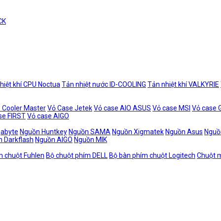
CK
hiệt khí CPU Noctua
Tản nhiệt nước ID-COOLING
Tản nhiệt khí VALKYRIE
 Cooler Master
Vỏ Case Jetek
Vỏ case AIO ASUS
Vỏ case MSI
Vỏ case
se FIRST
Vỏ case AIGO
gabyte
Nguồn Huntkey
Nguồn SAMA
Nguồn Xigmatek
Nguồn Asus
Nguồ
 Darkflash
Nguồn AIGO
Nguồn MIK
m chuột Fuhlen
Bộ chuột phím DELL
Bộ bàn phím chuột Logitech
Chuột m