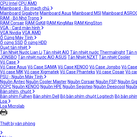
CPU Intel
CPU AMD
Mainboard - Bo mạch chủ
Mainboard Gigabyte
Mainboard Asus
Mainboard MSI
Mainboard ASRO
RAM - Bộ Nhớ Trong
RAM Corsair
RAM GsKill
RAM KingMax
RAM KingSton
VGA - Card màn hình
VGA Nvidia
VGA AMD
Ổ Cứng Máy Tính
Ổ cứng SSD
Ổ cứng HDD
Quạt tản nhiệt
Tản Nhiệt Nước Lian Li
Tản nhiệt AIO
Tản nhiệt nước Thermalright
Tản n
JONSBO
Tản nhiệt nước AIO ASUS
Tản Nhiệt NZXT
Tản nhiệt Cooler
Vỏ Case
Vỏ Case Asus
Vỏ Case SAMA
Vỏ Case KENOO
Vỏ Case Jonsbo
Vỏ Case
Vỏ case MIK
Vỏ case Xigmatek
Vỏ Case Phanteks
Vỏ case Cosair
Vỏ ca
PSU - Nguồn Máy Tính
Nguồn Antec
Nguồn Cooler Master
Nguồn Corsair
Nguồn FSP
Nguồn Gi
OCPC
Nguồn KENOO
Nguồn HPE
Nguồn Segotep
Nguồn Deepcool
Nguồn
Bàn phím, chuột
Bàn phím Fulhen
Bàn phím Dell
Bộ bàn phím chuột Logitech
Bộ bàn phí
Loa
Loa Microlab
Thiết bị văn phòng