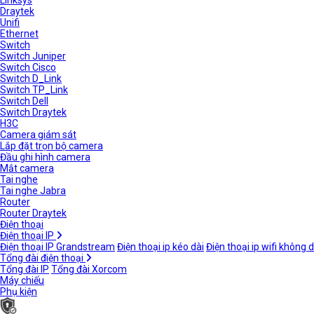
Linksys
Draytek
Unifi
Ethernet
Switch
Switch Juniper
Switch Cisco
Switch D_Link
Switch TP_Link
Switch Dell
Switch Draytek
H3C
Camera giám sát
Lắp đặt trọn bộ camera
Đầu ghi hình camera
Mắt camera
Tai nghe
Tai nghe Jabra
Router
Router Draytek
Điện thoại
Điện thoại IP
Điện thoại IP Grandstream
Điện thoại ip kéo dài
Điện thoại ip wifi không 
Tổng đài điện thoại
Tổng đài IP
Tổng đài Xorcom
Máy chiếu
Phụ kiện