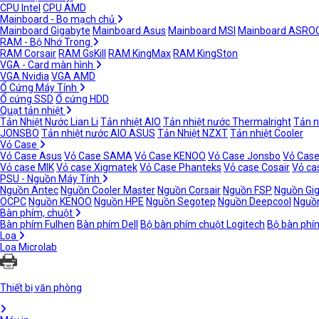
CPU Intel
CPU AMD
Mainboard - Bo mạch chủ
Mainboard Gigabyte
Mainboard Asus
Mainboard MSI
Mainboard ASRO
RAM - Bộ Nhớ Trong
RAM Corsair
RAM GsKill
RAM KingMax
RAM KingSton
VGA - Card màn hình
VGA Nvidia
VGA AMD
Ổ Cứng Máy Tính
Ổ cứng SSD
Ổ cứng HDD
Quạt tản nhiệt
Tản Nhiệt Nước Lian Li
Tản nhiệt AIO
Tản nhiệt nước Thermalright
Tản n
JONSBO
Tản nhiệt nước AIO ASUS
Tản Nhiệt NZXT
Tản nhiệt Cooler
Vỏ Case
Vỏ Case Asus
Vỏ Case SAMA
Vỏ Case KENOO
Vỏ Case Jonsbo
Vỏ Case
Vỏ case MIK
Vỏ case Xigmatek
Vỏ Case Phanteks
Vỏ case Cosair
Vỏ ca
PSU - Nguồn Máy Tính
Nguồn Antec
Nguồn Cooler Master
Nguồn Corsair
Nguồn FSP
Nguồn Gi
OCPC
Nguồn KENOO
Nguồn HPE
Nguồn Segotep
Nguồn Deepcool
Nguồn
Bàn phím, chuột
Bàn phím Fulhen
Bàn phím Dell
Bộ bàn phím chuột Logitech
Bộ bàn phí
Loa
Loa Microlab
Thiết bị văn phòng