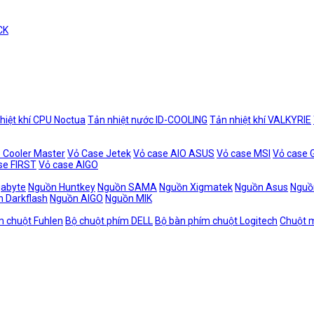
CK
hiệt khí CPU Noctua
Tản nhiệt nước ID-COOLING
Tản nhiệt khí VALKYRIE
 Cooler Master
Vỏ Case Jetek
Vỏ case AIO ASUS
Vỏ case MSI
Vỏ case
se FIRST
Vỏ case AIGO
gabyte
Nguồn Huntkey
Nguồn SAMA
Nguồn Xigmatek
Nguồn Asus
Nguồ
 Darkflash
Nguồn AIGO
Nguồn MIK
m chuột Fuhlen
Bộ chuột phím DELL
Bộ bàn phím chuột Logitech
Chuột m