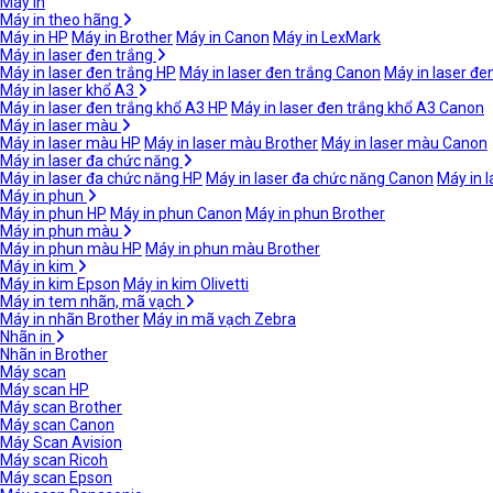
Máy in
Máy in theo hãng
Máy in HP
Máy in Brother
Máy in Canon
Máy in LexMark
Máy in laser đen trắng
Máy in laser đen trắng HP
Máy in laser đen trắng Canon
Máy in laser đe
Máy in laser khổ A3
Máy in laser đen trắng khổ A3 HP
Máy in laser đen trắng khổ A3 Canon
Máy in laser màu
Máy in laser màu HP
Máy in laser màu Brother
Máy in laser màu Canon
Máy in laser đa chức năng
Máy in laser đa chức năng HP
Máy in laser đa chức năng Canon
Máy in 
Máy in phun
Máy in phun HP
Máy in phun Canon
Máy in phun Brother
Máy in phun màu
Máy in phun màu HP
Máy in phun màu Brother
Máy in kim
Máy in kim Epson
Máy in kim Olivetti
Máy in tem nhãn, mã vạch
Máy in nhãn Brother
Máy in mã vạch Zebra
Nhãn in
Nhãn in Brother
Máy scan
Máy scan HP
Máy scan Brother
Máy scan Canon
Máy Scan Avision
Máy scan Ricoh
Máy scan Epson