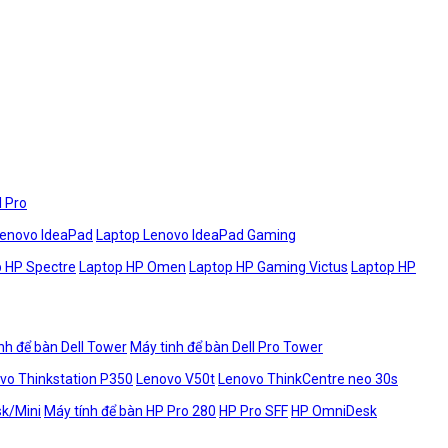
l Pro
Lenovo IdeaPad
Laptop Lenovo IdeaPad Gaming
 HP Spectre
Laptop HP Omen
Laptop HP Gaming Victus
Laptop HP
nh để bàn Dell Tower
Máy tinh để bàn Dell Pro Tower
vo Thinkstation P350
Lenovo V50t
Lenovo ThinkCentre neo 30s
sk/Mini
Máy tính để bàn HP Pro 280
HP Pro SFF
HP OmniDesk