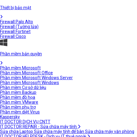
Thiết bị bảo mật
Firewall Palo Alto
Firewall (Tường lửa)
Firewall Fortinet
Firewall Cisco
Phần mềm bản quyền
Phần mềm Microsoft
Phần mềm Microsoft Office
Phần mềm Microsoft Windows Server
Phần mềm Microsoft Windows
Phần mềm Cơ sở dữ liệu
Phần mềm Backup
Phần mềm đồ họa
Phần mềm VMware
Phần mềm phụ trợ
Phần mềm diệt Virus
Kaspersky
IT DOCTOR DỊCH VỤ CNTT
IT DOCTOR REPAIR - Sửa chữa máy tính
Sửa chữa Laptop
Sửa chữa máy tính để bàn
Sửa chữa máy văn phòng
IT DOCTOR HELPDESK - Dịch vụ IT thuê ngoài