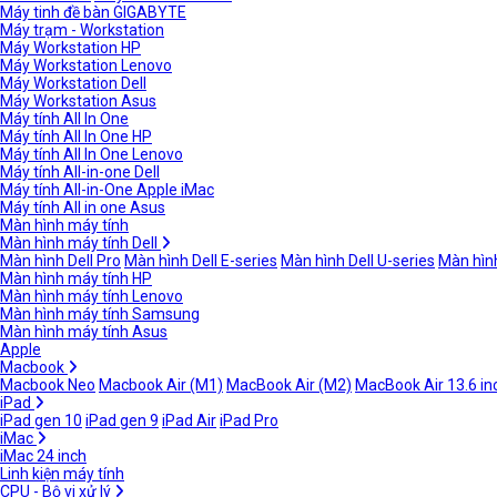
Máy tinh đề bàn GIGABYTE
Máy trạm - Workstation
Máy Workstation HP
Máy Workstation Lenovo
Máy Workstation Dell
Máy Workstation Asus
Máy tính All In One
Máy tính All In One HP
Máy tính All In One Lenovo
Máy tính All-in-one Dell
Máy tính All-in-One Apple iMac
Máy tính All in one Asus
Màn hình máy tính
Màn hình máy tính Dell
Màn hình Dell Pro
Màn hình Dell E-series
Màn hình Dell U-series
Màn hình
Màn hình máy tính HP
Màn hình máy tính Lenovo
Màn hình máy tính Samsung
Màn hình máy tính Asus
Apple
Macbook
Macbook Neo
Macbook Air (M1)
MacBook Air (M2)
MacBook Air 13.6 in
iPad
iPad gen 10
iPad gen 9
iPad Air
iPad Pro
iMac
iMac 24 inch
Linh kiện máy tính
CPU - Bộ vi xử lý