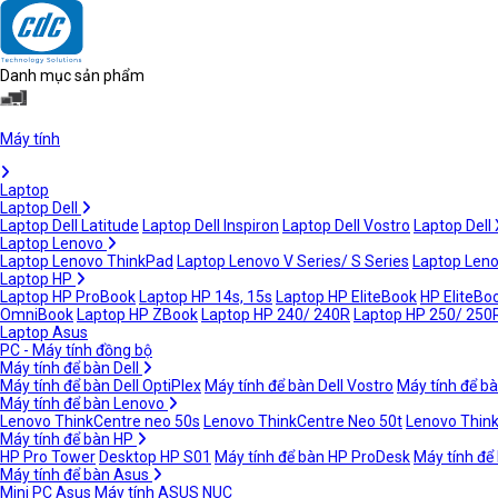
Danh mục sản phẩm
Máy tính
Laptop
Laptop Dell
Laptop Dell Latitude
Laptop Dell Inspiron
Laptop Dell Vostro
Laptop Dell
Laptop Lenovo
Laptop Lenovo ThinkPad
Laptop Lenovo V Series/ S Series
Laptop Leno
Laptop HP
Laptop HP ProBook
Laptop HP 14s, 15s
Laptop HP EliteBook
HP EliteBoo
OmniBook
Laptop HP ZBook
Laptop HP 240/ 240R
Laptop HP 250/ 250
Laptop Asus
PC - Máy tính đồng bộ
Máy tính để bàn Dell
Máy tính để bàn Dell OptiPlex
Máy tính để bàn Dell Vostro
Máy tính để bà
Máy tính để bàn Lenovo
Lenovo ThinkCentre neo 50s
Lenovo ThinkCentre Neo 50t
Lenovo Thin
Máy tính để bàn HP
HP Pro Tower
Desktop HP S01
Máy tính để bàn HP ProDesk
Máy tính để
Máy tính để bàn Asus
Mini PC Asus
Máy tính ASUS NUC