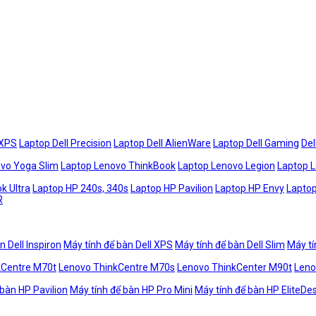
 XPS
Laptop Dell Precision
Laptop Dell AlienWare
Laptop Dell Gaming
Del
vo Yoga Slim
Laptop Lenovo ThinkBook
Laptop Lenovo Legion
Laptop 
k Ultra
Laptop HP 240s, 340s
Laptop HP Pavilion
Laptop HP Envy
Laptop
R
n Dell Inspiron
Máy tính để bàn Dell XPS
Máy tính để bàn Dell Slim
Máy tí
kCentre M70t
Lenovo ThinkCentre M70s
Lenovo ThinkCenter M90t
Leno
 bàn HP Pavilion
Máy tính để bàn HP Pro Mini
Máy tính để bàn HP EliteDe