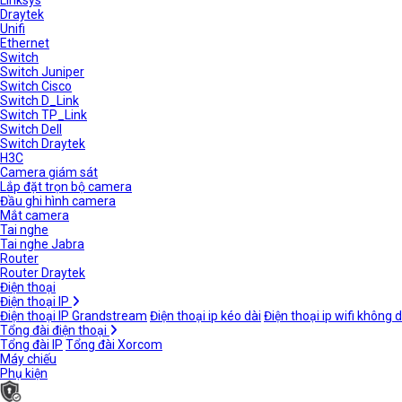
Linksys
Draytek
Unifi
Ethernet
Switch
Switch Juniper
Switch Cisco
Switch D_Link
Switch TP_Link
Switch Dell
Switch Draytek
H3C
Camera giám sát
Lắp đặt trọn bộ camera
Đầu ghi hình camera
Mắt camera
Tai nghe
Tai nghe Jabra
Router
Router Draytek
Điện thoại
Điện thoại IP
Điện thoại IP Grandstream
Điện thoại ip kéo dài
Điện thoại ip wifi không 
Tổng đài điện thoại
Tổng đài IP
Tổng đài Xorcom
Máy chiếu
Phụ kiện