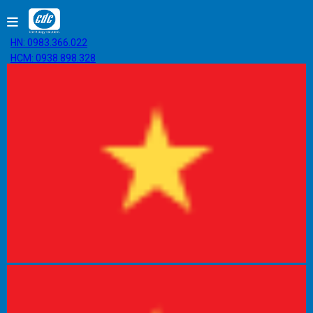
HN: 0983.366.022
HCM: 0938.898.328