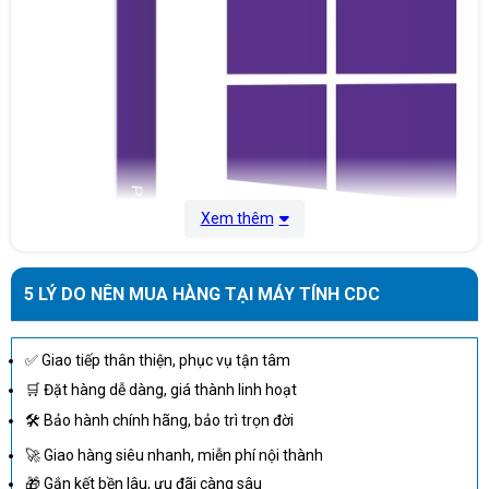
Xem thêm
5 LÝ DO NÊN MUA HÀNG TẠI MÁY TÍNH CDC
✅ Giao tiếp thân thiện, phục vụ tận tâm
phần mềm Windows
Để phát triển được
10 như ngày hôm nay,
🛒 Đặt hàng dễ dàng, giá thành linh hoạt
hãng đã tiếp thu phản hồi thông tin từ hàng triệu người sử dụng, vì
🛠 Bảo hành chính hãng, bảo trì trọn đời
vậy bạn có thể cảm thấy tự tin rằng Windows 10 hoạt động theo cách
🚀 Giao hàng siêu nhanh, miễn phí nội thành
bạn muốn nó. Bên cạnh đó, Phần mềm Windows 10 sẽ giúp bạn trải
🎁 Gắn kết bền lâu, ưu đãi càng sâu
nghiệm với những tính năng mạnh mẽ, bảo vệ chống lại các mối