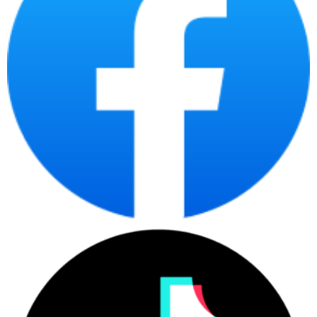
Minh
Hotline 2: 0904.672.691 (TP.HCM)
maytinhcdc.vn
Website:
:
https://www.facebook.com/maytinhcdc.vn/
Facebook