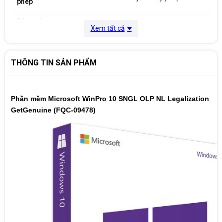
phép
Dùng cho
Cá nhân/ Doanh nghiệp
Xem tất cả
khách hàng
THÔNG TIN SẢN PHẨM
Phần mềm Microsoft WinPro 10 SNGL OLP NL Legalization
GetGenuine (FQC-09478)