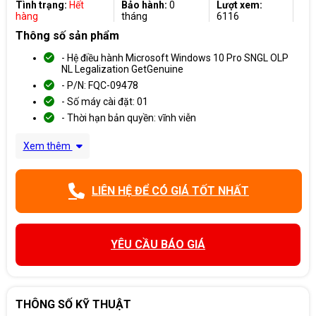
Tình trạng:
Hết
Bảo hành:
0
Lượt xem:
hàng
tháng
6116
Thông số sản phẩm
- Hệ điều hành Microsoft Windows 10 Pro SNGL OLP
NL Legalization GetGenuine
- P/N: FQC-09478
- Số máy cài đặt: 01
- Thời hạn bản quyền: vĩnh viễn
Xem thêm
LIÊN HỆ ĐỂ CÓ GIÁ TỐT NHẤT
YÊU CẦU BÁO GIÁ
THÔNG SỐ KỸ THUẬT