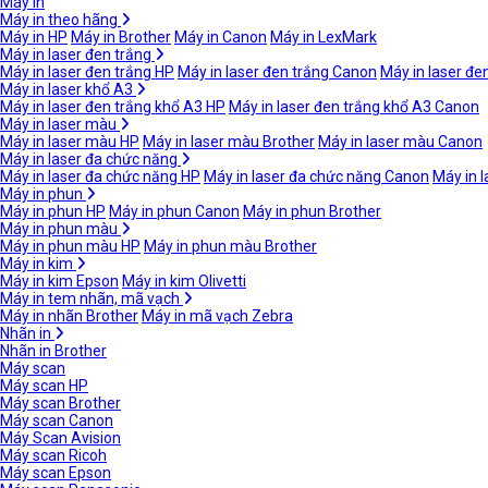
Máy in
Máy in theo hãng
Máy in HP
Máy in Brother
Máy in Canon
Máy in LexMark
Máy in laser đen trắng
Máy in laser đen trắng HP
Máy in laser đen trắng Canon
Máy in laser đe
Máy in laser khổ A3
Máy in laser đen trắng khổ A3 HP
Máy in laser đen trắng khổ A3 Canon
Máy in laser màu
Máy in laser màu HP
Máy in laser màu Brother
Máy in laser màu Canon
Máy in laser đa chức năng
Máy in laser đa chức năng HP
Máy in laser đa chức năng Canon
Máy in 
Máy in phun
Máy in phun HP
Máy in phun Canon
Máy in phun Brother
Máy in phun màu
Máy in phun màu HP
Máy in phun màu Brother
Máy in kim
Máy in kim Epson
Máy in kim Olivetti
Máy in tem nhãn, mã vạch
Máy in nhãn Brother
Máy in mã vạch Zebra
Nhãn in
Nhãn in Brother
Máy scan
Máy scan HP
Máy scan Brother
Máy scan Canon
Máy Scan Avision
Máy scan Ricoh
Máy scan Epson