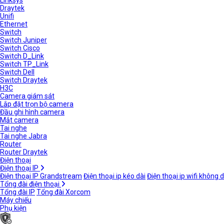
Linksys
Draytek
Unifi
Ethernet
Switch
Switch Juniper
Switch Cisco
Switch D_Link
Switch TP_Link
Switch Dell
Switch Draytek
H3C
Camera giám sát
Lắp đặt trọn bộ camera
Đầu ghi hình camera
Mắt camera
Tai nghe
Tai nghe Jabra
Router
Router Draytek
Điện thoại
Điện thoại IP
Điện thoại IP Grandstream
Điện thoại ip kéo dài
Điện thoại ip wifi không 
Tổng đài điện thoại
Tổng đài IP
Tổng đài Xorcom
Máy chiếu
Phụ kiện