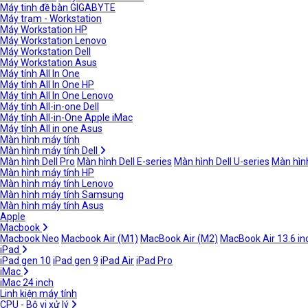
Máy tinh đề bàn GIGABYTE
Máy trạm - Workstation
Máy Workstation HP
Máy Workstation Lenovo
Máy Workstation Dell
Máy Workstation Asus
Máy tính All In One
Máy tính All In One HP
Máy tính All In One Lenovo
Máy tính All-in-one Dell
Máy tính All-in-One Apple iMac
Máy tính All in one Asus
Màn hình máy tính
Màn hình máy tính Dell
Màn hình Dell Pro
Màn hình Dell E-series
Màn hình Dell U-series
Màn hình
Màn hình máy tính HP
Màn hình máy tính Lenovo
Màn hình máy tính Samsung
Màn hình máy tính Asus
Apple
Macbook
Macbook Neo
Macbook Air (M1)
MacBook Air (M2)
MacBook Air 13.6 in
iPad
iPad gen 10
iPad gen 9
iPad Air
iPad Pro
iMac
iMac 24 inch
Linh kiện máy tính
CPU - Bộ vi xử lý