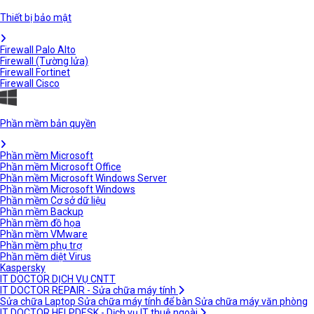
Thiết bị bảo mật
Firewall Palo Alto
Firewall (Tường lửa)
Firewall Fortinet
Firewall Cisco
Phần mềm bản quyền
Phần mềm Microsoft
Phần mềm Microsoft Office
Phần mềm Microsoft Windows Server
Phần mềm Microsoft Windows
Phần mềm Cơ sở dữ liệu
Phần mềm Backup
Phần mềm đồ họa
Phần mềm VMware
Phần mềm phụ trợ
Phần mềm diệt Virus
Kaspersky
IT DOCTOR DỊCH VỤ CNTT
IT DOCTOR REPAIR - Sửa chữa máy tính
Sửa chữa Laptop
Sửa chữa máy tính để bàn
Sửa chữa máy văn phòng
IT DOCTOR HELPDESK - Dịch vụ IT thuê ngoài