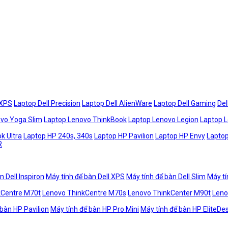
 XPS
Laptop Dell Precision
Laptop Dell AlienWare
Laptop Dell Gaming
Del
vo Yoga Slim
Laptop Lenovo ThinkBook
Laptop Lenovo Legion
Laptop 
k Ultra
Laptop HP 240s, 340s
Laptop HP Pavilion
Laptop HP Envy
Laptop
R
n Dell Inspiron
Máy tính để bàn Dell XPS
Máy tính để bàn Dell Slim
Máy tí
kCentre M70t
Lenovo ThinkCentre M70s
Lenovo ThinkCenter M90t
Leno
 bàn HP Pavilion
Máy tính để bàn HP Pro Mini
Máy tính để bàn HP EliteDe