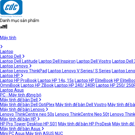
Danh mục sản phẩm
Máy tính
Laptop
Laptop Dell
Laptop Dell Latitude
Laptop Dell Inspiron
Laptop Dell Vostro
Laptop Dell
Laptop Lenovo
Laptop Lenovo ThinkPad
Laptop Lenovo V Series/ S Series
Laptop Leno
Laptop HP
Laptop HP ProBook
Laptop HP 14s, 15s
Laptop HP EliteBook
HP EliteBoo
OmniBook
Laptop HP ZBook
Laptop HP 240/ 240R
Laptop HP 250/ 250
Laptop Asus
PC - Máy tính đồng bộ
Máy tính để bàn Dell
Máy tính để bàn Dell OptiPlex
Máy tính để bàn Dell Vostro
Máy tính để bà
Máy tính để bàn Lenovo
Lenovo ThinkCentre neo 50s
Lenovo ThinkCentre Neo 50t
Lenovo Thin
Máy tính để bàn HP
HP Pro Tower
Desktop HP S01
Máy tính để bàn HP ProDesk
Máy tính để
Máy tính để bàn Asus
Mini PC Asus
Máy tính ASUS NUC