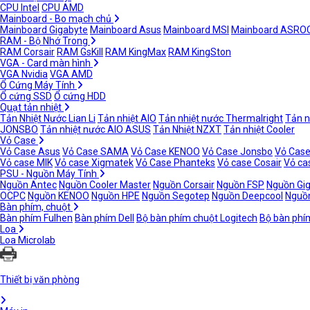
CPU Intel
CPU AMD
Mainboard - Bo mạch chủ
Mainboard Gigabyte
Mainboard Asus
Mainboard MSI
Mainboard ASRO
RAM - Bộ Nhớ Trong
RAM Corsair
RAM GsKill
RAM KingMax
RAM KingSton
VGA - Card màn hình
VGA Nvidia
VGA AMD
Ổ Cứng Máy Tính
Ổ cứng SSD
Ổ cứng HDD
Quạt tản nhiệt
Tản Nhiệt Nước Lian Li
Tản nhiệt AIO
Tản nhiệt nước Thermalright
Tản n
JONSBO
Tản nhiệt nước AIO ASUS
Tản Nhiệt NZXT
Tản nhiệt Cooler
Vỏ Case
Vỏ Case Asus
Vỏ Case SAMA
Vỏ Case KENOO
Vỏ Case Jonsbo
Vỏ Case
Vỏ case MIK
Vỏ case Xigmatek
Vỏ Case Phanteks
Vỏ case Cosair
Vỏ ca
PSU - Nguồn Máy Tính
Nguồn Antec
Nguồn Cooler Master
Nguồn Corsair
Nguồn FSP
Nguồn Gi
OCPC
Nguồn KENOO
Nguồn HPE
Nguồn Segotep
Nguồn Deepcool
Nguồn
Bàn phím, chuột
Bàn phím Fulhen
Bàn phím Dell
Bộ bàn phím chuột Logitech
Bộ bàn phí
Loa
Loa Microlab
Thiết bị văn phòng