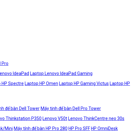
l Pro
Lenovo IdeaPad
Laptop Lenovo IdeaPad Gaming
 HP Spectre
Laptop HP Omen
Laptop HP Gaming Victus
Laptop HP
nh để bàn Dell Tower
Máy tinh để bàn Dell Pro Tower
vo Thinkstation P350
Lenovo V50t
Lenovo ThinkCentre neo 30s
sk/Mini
Máy tính để bàn HP Pro 280
HP Pro SFF
HP OmniDesk