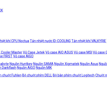
CK
hiệt khí CPU Noctua
Tản nhiệt nước ID-COOLING
Tản nhiệt khí VALKYRIE
 Cooler Master
Vỏ Case Jetek
Vỏ case AIO ASUS
Vỏ case MSI
Vỏ case
se FIRST
Vỏ case AIGO
gabyte
Nguồn Huntkey
Nguồn SAMA
Nguồn Xigmatek
Nguồn Asus
Nguồ
 Darkflash
Nguồn AIGO
Nguồn MIK
m chuột Fuhlen
Bộ chuột phím DELL
Bộ bàn phím chuột Logitech
Chuột m