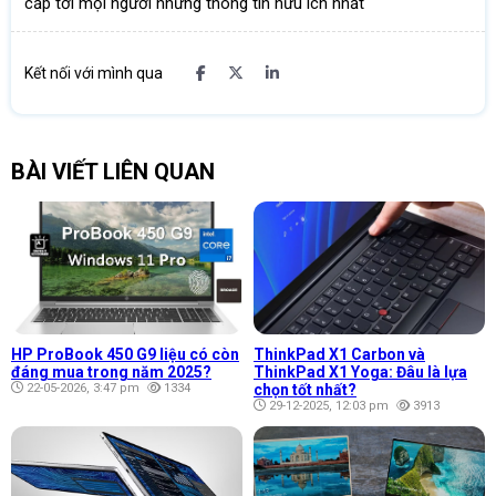
cấp tới mọi người những thông tin hữu ích nhất
Kết nối với mình qua
BÀI VIẾT LIÊN QUAN
HP ProBook 450 G9 liệu có còn
ThinkPad X1 Carbon và
đáng mua trong năm 2025?
ThinkPad X1 Yoga: Đâu là lựa
22-05-2026, 3:47 pm
1334
chọn tốt nhất?
29-12-2025, 12:03 pm
3913