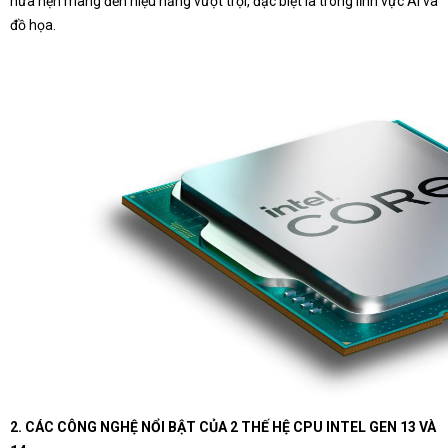
hứa hẹn mang đến hiệu năng vượt trội, đặc biệt là trong lĩnh vực AI và
đồ họa.
2. CÁC CÔNG NGHỆ NỔI BẬT CỦA 2 THẾ HỆ CPU INTEL GEN 13 VÀ