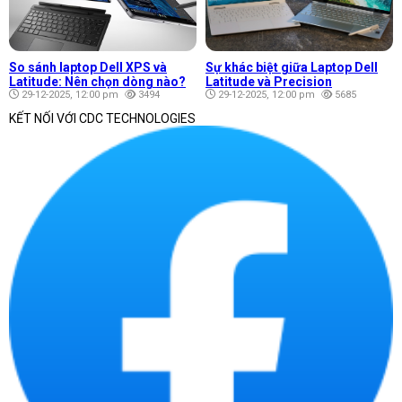
So sánh laptop Dell XPS và
Sự khác biệt giữa Laptop Dell
Latitude: Nên chọn dòng nào?
Latitude và Precision
29-12-2025, 12:00 pm
3494
29-12-2025, 12:00 pm
5685
KẾT NỐI VỚI CDC TECHNOLOGIES