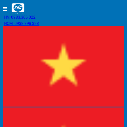
HN: 0983.366.022
HCM: 0938.898.328