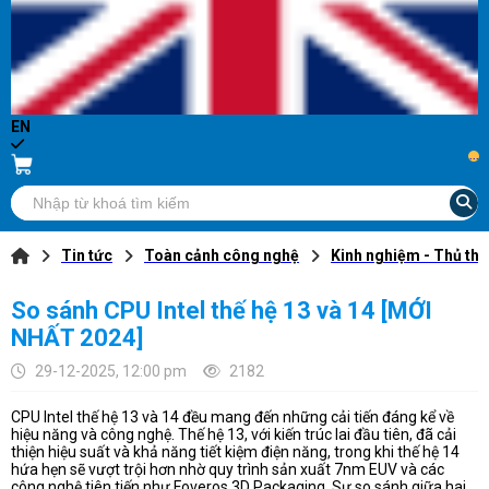
EN
...
Tin tức
Toàn cảnh công nghệ
Kinh nghiệm - Thủ thu
So sánh CPU Intel thế hệ 13 và 14 [MỚI
NHẤT 2024]
29-12-2025, 12:00 pm
2182
CPU Intel thế hệ 13 và 14 đều mang đến những cải tiến đáng kể về
hiệu năng và công nghệ. Thế hệ 13, với kiến trúc lai đầu tiên, đã cải
thiện hiệu suất và khả năng tiết kiệm điện năng, trong khi thế hệ 14
hứa hẹn sẽ vượt trội hơn nhờ quy trình sản xuất 7nm EUV và các
công nghệ tiên tiến như Foveros 3D Packaging. Sự so sánh giữa hai