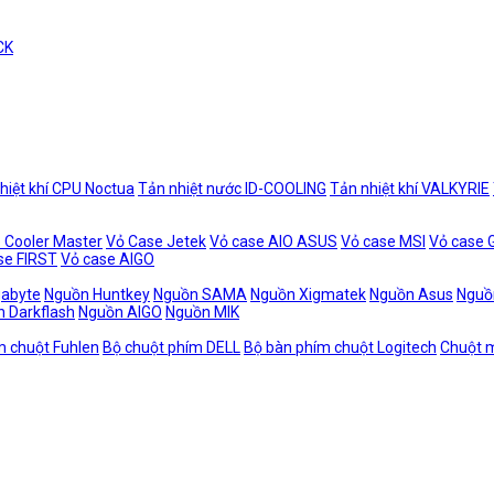
CK
hiệt khí CPU Noctua
Tản nhiệt nước ID-COOLING
Tản nhiệt khí VALKYRIE
 Cooler Master
Vỏ Case Jetek
Vỏ case AIO ASUS
Vỏ case MSI
Vỏ case
se FIRST
Vỏ case AIGO
gabyte
Nguồn Huntkey
Nguồn SAMA
Nguồn Xigmatek
Nguồn Asus
Nguồ
 Darkflash
Nguồn AIGO
Nguồn MIK
m chuột Fuhlen
Bộ chuột phím DELL
Bộ bàn phím chuột Logitech
Chuột m