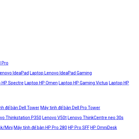
l Pro
Lenovo IdeaPad
Laptop Lenovo IdeaPad Gaming
 HP Spectre
Laptop HP Omen
Laptop HP Gaming Victus
Laptop HP
nh để bàn Dell Tower
Máy tinh để bàn Dell Pro Tower
vo Thinkstation P350
Lenovo V50t
Lenovo ThinkCentre neo 30s
sk/Mini
Máy tính để bàn HP Pro 280
HP Pro SFF
HP OmniDesk