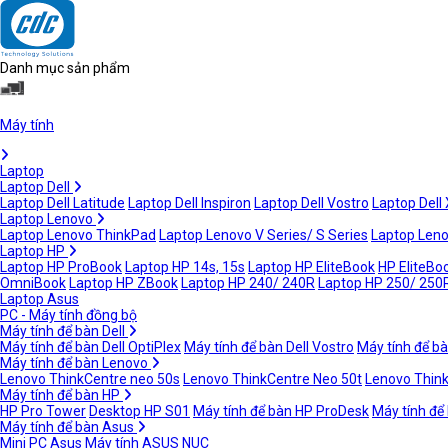
Danh mục sản phẩm
Máy tính
Laptop
Laptop Dell
Laptop Dell Latitude
Laptop Dell Inspiron
Laptop Dell Vostro
Laptop Dell
Laptop Lenovo
Laptop Lenovo ThinkPad
Laptop Lenovo V Series/ S Series
Laptop Leno
Laptop HP
Laptop HP ProBook
Laptop HP 14s, 15s
Laptop HP EliteBook
HP EliteBoo
OmniBook
Laptop HP ZBook
Laptop HP 240/ 240R
Laptop HP 250/ 250
Laptop Asus
PC - Máy tính đồng bộ
Máy tính để bàn Dell
Máy tính để bàn Dell OptiPlex
Máy tính để bàn Dell Vostro
Máy tính để bà
Máy tính để bàn Lenovo
Lenovo ThinkCentre neo 50s
Lenovo ThinkCentre Neo 50t
Lenovo Thin
Máy tính để bàn HP
HP Pro Tower
Desktop HP S01
Máy tính để bàn HP ProDesk
Máy tính để
Máy tính để bàn Asus
Mini PC Asus
Máy tính ASUS NUC