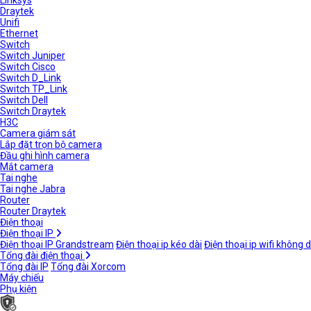
Linksys
Draytek
Unifi
Ethernet
Switch
Switch Juniper
Switch Cisco
Switch D_Link
Switch TP_Link
Switch Dell
Switch Draytek
H3C
Camera giám sát
Lắp đặt trọn bộ camera
Đầu ghi hình camera
Mắt camera
Tai nghe
Tai nghe Jabra
Router
Router Draytek
Điện thoại
Điện thoại IP
Điện thoại IP Grandstream
Điện thoại ip kéo dài
Điện thoại ip wifi không 
Tổng đài điện thoại
Tổng đài IP
Tổng đài Xorcom
Máy chiếu
Phụ kiện