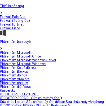
Thiết bị bảo mật
Firewall Palo Alto
Firewall (Tường lửa)
Firewall Fortinet
Firewall Cisco
Phần mềm bản quyền
Phần mềm Microsoft
Phần mềm Microsoft Office
Phần mềm Microsoft Windows Server
Phần mềm Microsoft Windows
Phần mềm Cơ sở dữ liệu
Phần mềm Backup
Phần mềm đồ họa
Phần mềm VMware
Phần mềm phụ trợ
Phần mềm diệt Virus
Kaspersky
IT DOCTOR DỊCH VỤ CNTT
IT DOCTOR REPAIR - Sửa chữa máy tính
Sửa chữa Laptop
Sửa chữa máy tính để bàn
Sửa chữa máy văn phòng
IT DOCTOR HELPDESK - Dịch vụ IT thuê ngoài