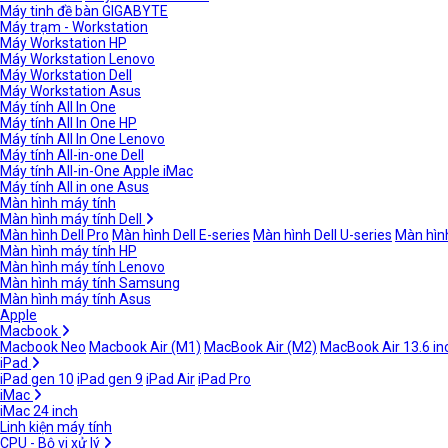
Máy tinh đề bàn GIGABYTE
Máy trạm - Workstation
Máy Workstation HP
Máy Workstation Lenovo
Máy Workstation Dell
Máy Workstation Asus
Máy tính All In One
Máy tính All In One HP
Máy tính All In One Lenovo
Máy tính All-in-one Dell
Máy tính All-in-One Apple iMac
Máy tính All in one Asus
Màn hình máy tính
Màn hình máy tính Dell
Màn hình Dell Pro
Màn hình Dell E-series
Màn hình Dell U-series
Màn hình
Màn hình máy tính HP
Màn hình máy tính Lenovo
Màn hình máy tính Samsung
Màn hình máy tính Asus
Apple
Macbook
Macbook Neo
Macbook Air (M1)
MacBook Air (M2)
MacBook Air 13.6 in
iPad
iPad gen 10
iPad gen 9
iPad Air
iPad Pro
iMac
iMac 24 inch
Linh kiện máy tính
CPU - Bộ vi xử lý