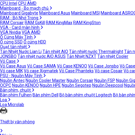
CPU Intel
CPU AMD
Mainboard - Bo mạch chủ
Mainboard Gigabyte
Mainboard Asus
Mainboard MSI
Mainboard ASRO
RAM - Bộ Nhớ Trong
RAM Corsair
RAM GsKill
RAM KingMax
RAM KingSton
VGA - Card màn hình
VGA Nvidia
VGA AMD
Ổ Cứng Máy Tính
Ổ cứng SSD
Ổ cứng HDD
Quạt tản nhiệt
Tản Nhiệt Nước Lian Li
Tản nhiệt AIO
Tản nhiệt nước Thermalright
Tản n
JONSBO
Tản nhiệt nước AIO ASUS
Tản Nhiệt NZXT
Tản nhiệt Cooler
Vỏ Case
Vỏ Case Asus
Vỏ Case SAMA
Vỏ Case KENOO
Vỏ Case Jonsbo
Vỏ Case
Vỏ case MIK
Vỏ case Xigmatek
Vỏ Case Phanteks
Vỏ case Cosair
Vỏ ca
PSU - Nguồn Máy Tính
Nguồn Antec
Nguồn Cooler Master
Nguồn Corsair
Nguồn FSP
Nguồn Gi
OCPC
Nguồn KENOO
Nguồn HPE
Nguồn Segotep
Nguồn Deepcool
Nguồn
Bàn phím, chuột
Bàn phím Fulhen
Bàn phím Dell
Bộ bàn phím chuột Logitech
Bộ bàn phí
Loa
Loa Microlab
Thiết bị văn phòng