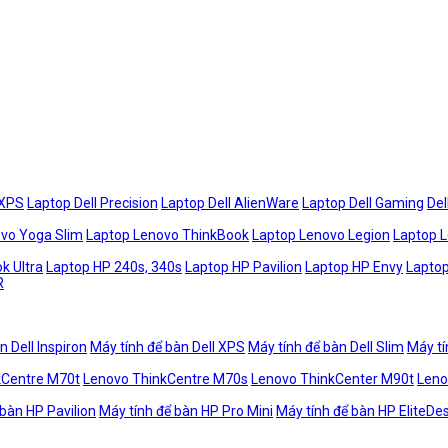
 XPS
Laptop Dell Precision
Laptop Dell AlienWare
Laptop Dell Gaming
Del
vo Yoga Slim
Laptop Lenovo ThinkBook
Laptop Lenovo Legion
Laptop 
k Ultra
Laptop HP 240s, 340s
Laptop HP Pavilion
Laptop HP Envy
Laptop
R
n Dell Inspiron
Máy tính để bàn Dell XPS
Máy tính để bàn Dell Slim
Máy tí
kCentre M70t
Lenovo ThinkCentre M70s
Lenovo ThinkCenter M90t
Leno
 bàn HP Pavilion
Máy tính để bàn HP Pro Mini
Máy tính để bàn HP EliteDe