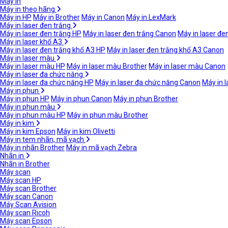
Máy in
Máy in theo hãng
Máy in HP
Máy in Brother
Máy in Canon
Máy in LexMark
Máy in laser đen trắng
Máy in laser đen trắng HP
Máy in laser đen trắng Canon
Máy in laser đe
Máy in laser khổ A3
Máy in laser đen trắng khổ A3 HP
Máy in laser đen trắng khổ A3 Canon
Máy in laser màu
Máy in laser màu HP
Máy in laser màu Brother
Máy in laser màu Canon
Máy in laser đa chức năng
Máy in laser đa chức năng HP
Máy in laser đa chức năng Canon
Máy in 
Máy in phun
Máy in phun HP
Máy in phun Canon
Máy in phun Brother
Máy in phun màu
Máy in phun màu HP
Máy in phun màu Brother
Máy in kim
Máy in kim Epson
Máy in kim Olivetti
Máy in tem nhãn, mã vạch
Máy in nhãn Brother
Máy in mã vạch Zebra
Nhãn in
Nhãn in Brother
Máy scan
Máy scan HP
Máy scan Brother
Máy scan Canon
Máy Scan Avision
Máy scan Ricoh
Máy scan Epson