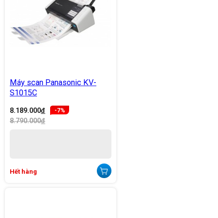
Máy scan Panasonic KV-
S1015C
8.189.000
đ
-7%
8.790.000
đ
Hết hàng