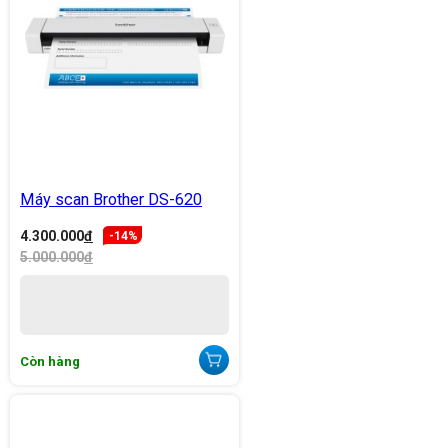
Máy scan Brother DS-620
4.300.000
đ
-14%
5.000.000
đ
Còn hàng