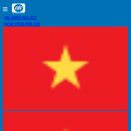
HN: 0983.366.022
HCM: 0938.898.328