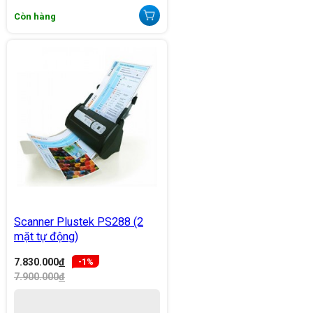
Còn hàng
Scanner Plustek PS288 (2
mặt tự động)
7.830.000
đ
-1%
7.900.000
đ