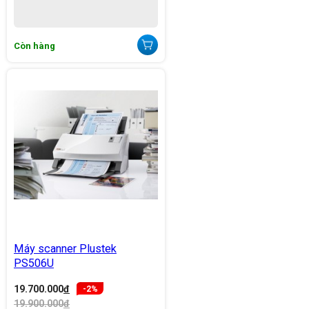
Còn hàng
Máy scanner Plustek
PS506U
19.700.000
đ
-2%
19.900.000
đ