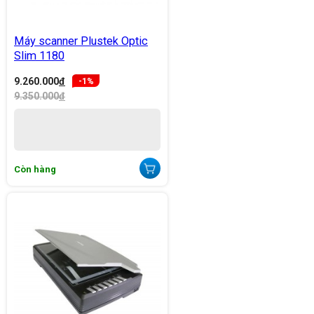
Máy scanner Plustek Optic
Slim 1180
9.260.000
đ
-1%
9.350.000
đ
Còn hàng