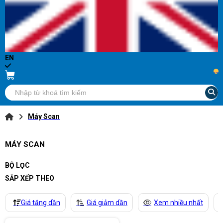
EN
...
Máy Scan
MÁY SCAN
BỘ LỌC
SẮP XẾP THEO
Giá tăng dần
Giá giảm dần
Xem nhiều nhất