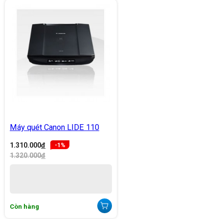
Máy quét Canon LIDE 110
1.310.000
đ
-1%
1.320.000
đ
Còn hàng