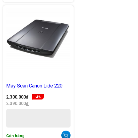
Máy Scan Canon Lide 220
2.300.000
đ
-4%
2.390.000
đ
Còn hàng