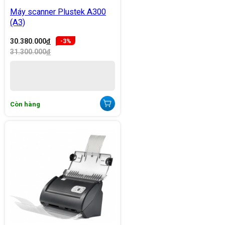
Máy scanner Plustek A300
(A3)
30.380.000
đ
-3%
31.300.000
đ
Còn hàng