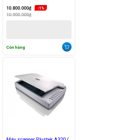
10.800.000
đ
-1%
10.900.000
đ
Còn hàng
Máy scanner Plustek A320 (