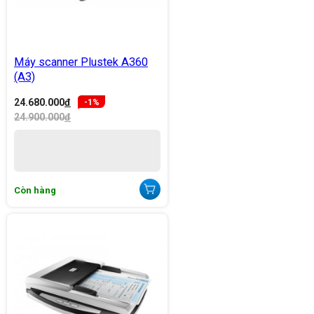
Máy scanner Plustek A360
(A3)
24.680.000
đ
-1%
24.900.000
đ
Còn hàng