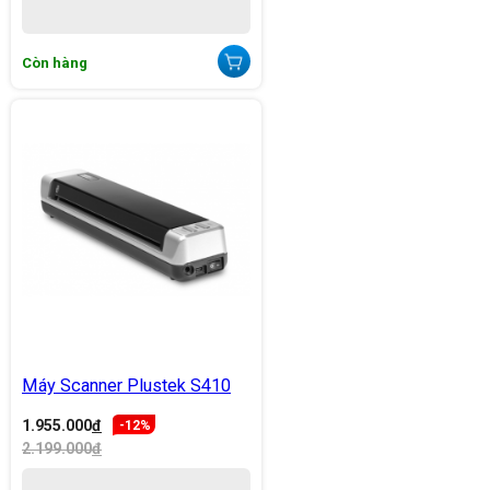
Còn hàng
Máy Scanner Plustek S410
1.955.000
đ
-12%
2.199.000
đ