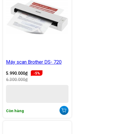
Máy scan Brother DS- 720
5.990.000
đ
-5%
6.300.000
đ
Còn hàng