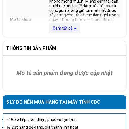
không mong muốn. Miếng đệm tai dẫn
nhiệt ra khỏi tai để đảm bảo tất cả các
cuộc gọi rõ ràng giữ tai mát mẻ, được
xây dựng cho tất cả các tiện nghi trong
Mô tả khác
ngày. Thưởng thức âm thanh độ nét
cao với HD Voice và nhận được thông
Xem tất cả
suốt như pha lê. Digital Signal
Processing (DSP) làm giảm tiếng ồn
nền và loại bỏ tiếng vang. Nó cũng bảo
vệ người dùng chống lại đỉnh cao đột
ngột về khối lượng. Tích hợp PeakStop
THÔNG TIN SẢN PHẨM
™ ngay lập tức loại bỏ bất kỳ âm thanh
lớn có hại cho tai của người dùng và
bảo vệ thính giác.
Mô tả sản phẩm đang được cập nhật
5 LÝ DO NÊN MUA HÀNG TẠI MÁY TÍNH CDC
✅ Giao tiếp thân thiện, phục vụ tận tâm
🛒 Đặt hàng dễ dàng, giá thành linh hoạt