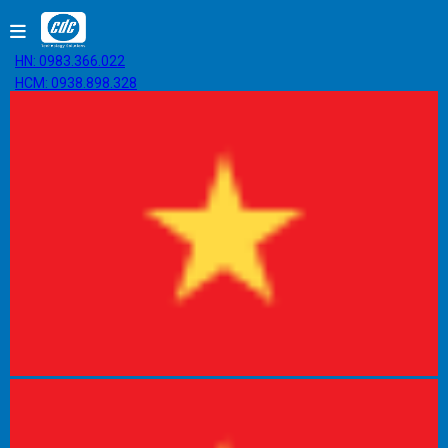
HN: 0983.366.022
HCM: 0938.898.328