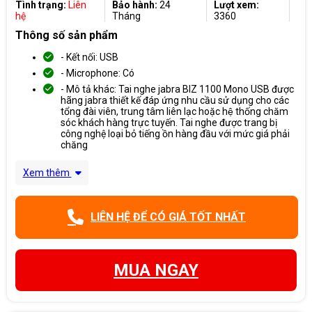
Tình trạng:
Liên
Bảo hành:
24
Lượt xem:
hệ
Tháng
3360
Thông số sản phẩm
- Kết nối: USB
- Microphone: Có
- Mô tả khác: Tai nghe jabra BIZ 1100 Mono USB được
hãng jabra thiết kế đáp ứng nhu cầu sử dụng cho các
tổng đài viên, trung tâm liên lạc hoặc hệ thống chăm
sóc khách hàng trực tuyến. Tai nghe được trang bị
công nghệ loại bỏ tiếng ồn hàng đầu với mức giá phải
chăng
Xem thêm
LIÊN HỆ ĐỂ CÓ GIÁ TỐT NHẤT
MUA NGAY