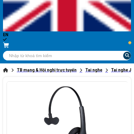
EN
...
TB mạng & Hội nghị trực tuyến
Tai nghe
Tai nghe Ja