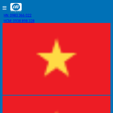
HN: 0983.366.022
HCM: 0938.898.328