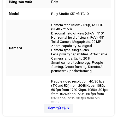
Hãng sản xuất
Poly
Model
Poly Studio X52 và TC10
Camera resolution: 2160p, 4K UHD
(3840 x 2160)
Diagonal field of view (dFoV): 110°
Horizontal field of view (hFoV): 95°
Total Camera Megapixels: 20 MP
Zoom capability: 5x digital
Camera
Camera type: Single-lens
Lens privacy capabilities: Attachable
Camera range: Up to 20 ft
Smart camera technology: People
framing; Group framing; DirectorAI
perimeter; Speakerframing
People video resolution: 4K, 30 fps
(TX and RX) from 2048 Kbps; 1080p,
60 fps from 1740 Kbps; 1080p, 30 fps
from 1024 Kbps; 720p, 60 fps from
832 Kbps; 720p, 30 fps from 512
Kbps
Content video resolution (input):
Xem tất cả
UHD (3840 x 2160); HD (1920 x 1080);
WSXGA+ (1680 x 1050); UXGA (1600