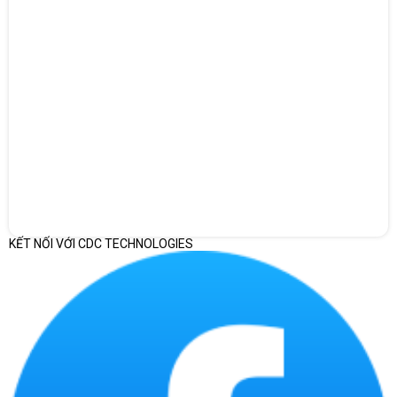
Power supply type: External; Auto
sensing
Operating voltage: 37 VA @ 120 V @
Power supply
60 Hz; 37 VA @ 230 V @ 50/60 Hz; 25
W (heavily loaded); 8 W (idle/sleep)
Heat dissipation cooling: 65 BTU/h
Certified collaboration software:
Certifications
Zoom; Microsoft Teams; Google
Meet
IPv4; IPv6; 1x 10/100/1G Ethernet;
AutoMDIX; H.323 and/or SIP up to 6
Mbps in Poly App video mode;
Polycom Lost Packet Recovery
KẾT NỐI VỚI CDC TECHNOLOGIES
(LPR) technology; Dynamic
Network capabilities
bandwidth allocation;
Reconfigurable MTU size; Web proxy
support: basic, digest, and NTLM;
Simple Certificate Enrollment
Protocol (SCEP)
Bảo hành
12 Tháng