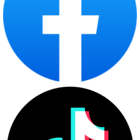
Xuất xứ
China