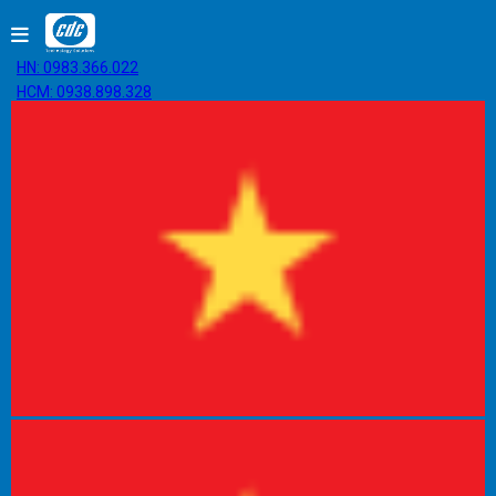
HN: 0983.366.022
HCM: 0938.898.328