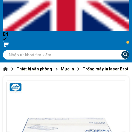
EN
...
Thiết bị văn phòng
Mực in
Trống máy in laser Broth