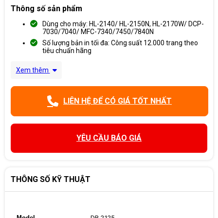
Thông số sản phẩm
Dùng cho máy: HL-2140/ HL-2150N, HL-2170W/ DCP-
7030/7040/ MFC-7340/7450/7840N
Số lượng bản in tối đa: Công suất 12.000 trang theo
tiêu chuẩn hãng
Xem thêm
LIÊN HỆ ĐỂ CÓ GIÁ TỐT NHẤT
YÊU CẦU BÁO GIÁ
THÔNG SỐ KỸ THUẬT
Model
DR-2125