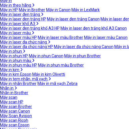
Máy in
Máy in theo hãng
Máy in HP
Máy in Brother
Máy in Canon
Máy in LexMark
Máy in laser đen trắng
Máy in laser đen trắng HP
Máy in laser đen trắng Canon
Máy in laser đe
Máy in laser khổ A3
Máy in laser đen trắng khổ A3 HP
Máy in laser đen trắng khổ A3 Canon
Máy in laser màu
Máy in laser màu HP
Máy in laser màu Brother
Máy in laser màu Canon
Máy in laser đa chức năng
Máy in laser đa chức năng HP
Máy in laser đa chức năng Canon
Máy in 
Máy in phun
Máy in phun HP
Máy in phun Canon
Máy in phun Brother
Máy in phun màu
Máy in phun màu HP
Máy in phun màu Brother
Máy in kim
Máy in kim Epson
Máy in kim Olivetti
Máy in tem nhãn, mã vạch
Máy in nhãn Brother
Máy in mã vạch Zebra
Nhãn in
Nhãn in Brother
Máy scan
Máy scan HP
Máy scan Brother
Máy scan Canon
Máy Scan Avision
Máy scan Ricoh
Máy scan Epson