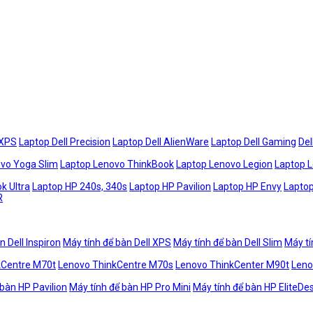
 XPS
Laptop Dell Precision
Laptop Dell AlienWare
Laptop Dell Gaming
Del
vo Yoga Slim
Laptop Lenovo ThinkBook
Laptop Lenovo Legion
Laptop 
k Ultra
Laptop HP 240s, 340s
Laptop HP Pavilion
Laptop HP Envy
Laptop
R
n Dell Inspiron
Máy tính để bàn Dell XPS
Máy tính để bàn Dell Slim
Máy tí
kCentre M70t
Lenovo ThinkCentre M70s
Lenovo ThinkCenter M90t
Leno
 bàn HP Pavilion
Máy tính để bàn HP Pro Mini
Máy tính để bàn HP EliteDe