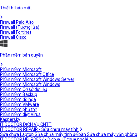
Thiết bị bảo mật
Firewall Palo Alto
Firewall (Tường lửa)
Firewall Fortinet
Firewall Cisco
Phần mềm bản quyền
Phần mềm Microsoft
Phần mềm Microsoft Office
Phần mềm Microsoft Windows Server
Phần mềm Microsoft Windows
Phần mềm Cơ sở dữ liệu
Phần mềm Backup
Phần mềm đồ họa
Phần mềm VMware
Phần mềm phụ trợ
Phần mềm diệt Virus
Kaspersky
IT DOCTOR DỊCH VỤ CNTT
IT DOCTOR REPAIR - Sửa chữa máy tính
Sửa chữa Laptop
Sửa chữa máy tính để bàn
Sửa chữa máy văn phòng
IT DOCTOR HELPDESK - Dịch vụ IT thuê ngoài