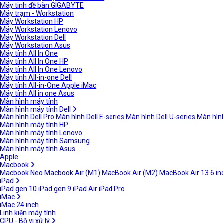
Máy tinh đề bàn GIGABYTE
Máy trạm - Workstation
Máy Workstation HP
Máy Workstation Lenovo
Máy Workstation Dell
Máy Workstation Asus
Máy tính All In One
Máy tính All In One HP
Máy tính All In One Lenovo
Máy tính All-in-one Dell
Máy tính All-in-One Apple iMac
Máy tính All in one Asus
Màn hình máy tính
Màn hình máy tính Dell
Màn hình Dell Pro
Màn hình Dell E-series
Màn hình Dell U-series
Màn hình
Màn hình máy tính HP
Màn hình máy tính Lenovo
Màn hình máy tính Samsung
Màn hình máy tính Asus
Apple
Macbook
Macbook Neo
Macbook Air (M1)
MacBook Air (M2)
MacBook Air 13.6 in
iPad
iPad gen 10
iPad gen 9
iPad Air
iPad Pro
iMac
iMac 24 inch
Linh kiện máy tính
CPU - Bộ vi xử lý