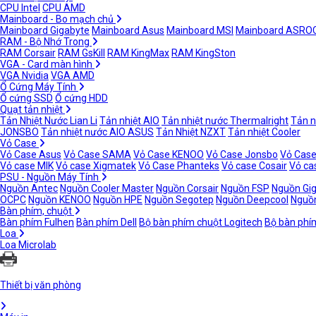
CPU Intel
CPU AMD
Mainboard - Bo mạch chủ
Mainboard Gigabyte
Mainboard Asus
Mainboard MSI
Mainboard ASRO
RAM - Bộ Nhớ Trong
RAM Corsair
RAM GsKill
RAM KingMax
RAM KingSton
VGA - Card màn hình
VGA Nvidia
VGA AMD
Ổ Cứng Máy Tính
Ổ cứng SSD
Ổ cứng HDD
Quạt tản nhiệt
Tản Nhiệt Nước Lian Li
Tản nhiệt AIO
Tản nhiệt nước Thermalright
Tản n
JONSBO
Tản nhiệt nước AIO ASUS
Tản Nhiệt NZXT
Tản nhiệt Cooler
Vỏ Case
Vỏ Case Asus
Vỏ Case SAMA
Vỏ Case KENOO
Vỏ Case Jonsbo
Vỏ Case
Vỏ case MIK
Vỏ case Xigmatek
Vỏ Case Phanteks
Vỏ case Cosair
Vỏ ca
PSU - Nguồn Máy Tính
Nguồn Antec
Nguồn Cooler Master
Nguồn Corsair
Nguồn FSP
Nguồn Gi
OCPC
Nguồn KENOO
Nguồn HPE
Nguồn Segotep
Nguồn Deepcool
Nguồn
Bàn phím, chuột
Bàn phím Fulhen
Bàn phím Dell
Bộ bàn phím chuột Logitech
Bộ bàn phí
Loa
Loa Microlab
Thiết bị văn phòng