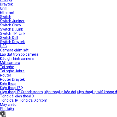
Linksys
Draytek
Unifi
Ethernet
Switch
Switch Juniper
Switch Cisco
Switch D_Link
Switch TP_Link
Switch Dell
Switch Draytek
H3C
Camera giám sát
Lắp đặt trọn bộ camera
Đầu ghi hình camera
Mắt camera
Tai nghe
Tai nghe Jabra
Router
Router Draytek
Điện thoại
Điện thoại IP
Điện thoại IP Grandstream
Điện thoại ip kéo dài
Điện thoại ip wifi không 
Tổng đài điện thoại
Tổng đài IP
Tổng đài Xorcom
Máy chiếu
Phụ kiện