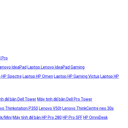
l Pro
Lenovo IdeaPad
Laptop Lenovo IdeaPad Gaming
 HP Spectre
Laptop HP Omen
Laptop HP Gaming Victus
Laptop HP
nh để bàn Dell Tower
Máy tinh để bàn Dell Pro Tower
vo Thinkstation P350
Lenovo V50t
Lenovo ThinkCentre neo 30s
sk/Mini
Máy tính để bàn HP Pro 280
HP Pro SFF
HP OmniDesk