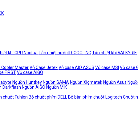
CK
hiệt khí CPU Noctua
Tản nhiệt nước ID-COOLING
Tản nhiệt khí VALKYRIE
 Cooler Master
Vỏ Case Jetek
Vỏ case AIO ASUS
Vỏ case MSI
Vỏ case
se FIRST
Vỏ case AIGO
gabyte
Nguồn Huntkey
Nguồn SAMA
Nguồn Xigmatek
Nguồn Asus
Nguồ
 Darkflash
Nguồn AIGO
Nguồn MIK
m chuột Fuhlen
Bộ chuột phím DELL
Bộ bàn phím chuột Logitech
Chuột m