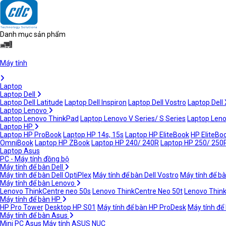
Danh mục sản phẩm
Máy tính
Laptop
Laptop Dell
Laptop Dell Latitude
Laptop Dell Inspiron
Laptop Dell Vostro
Laptop Dell
Laptop Lenovo
Laptop Lenovo ThinkPad
Laptop Lenovo V Series/ S Series
Laptop Leno
Laptop HP
Laptop HP ProBook
Laptop HP 14s, 15s
Laptop HP EliteBook
HP EliteBoo
OmniBook
Laptop HP ZBook
Laptop HP 240/ 240R
Laptop HP 250/ 250
Laptop Asus
PC - Máy tính đồng bộ
Máy tính để bàn Dell
Máy tính để bàn Dell OptiPlex
Máy tính để bàn Dell Vostro
Máy tính để bà
Máy tính để bàn Lenovo
Lenovo ThinkCentre neo 50s
Lenovo ThinkCentre Neo 50t
Lenovo Thin
Máy tính để bàn HP
HP Pro Tower
Desktop HP S01
Máy tính để bàn HP ProDesk
Máy tính để
Máy tính để bàn Asus
Mini PC Asus
Máy tính ASUS NUC