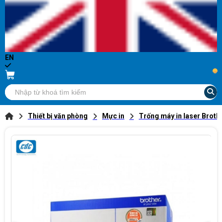
EN
...
Thiết bị văn phòng
Mực in
Trống máy in laser Brot