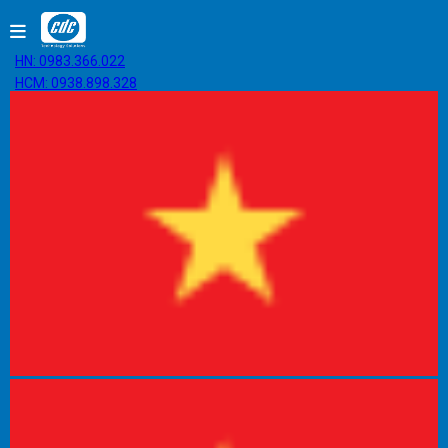
HN: 0983.366.022
HCM: 0938.898.328