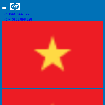
HN: 0983.366.022
HCM: 0938.898.328