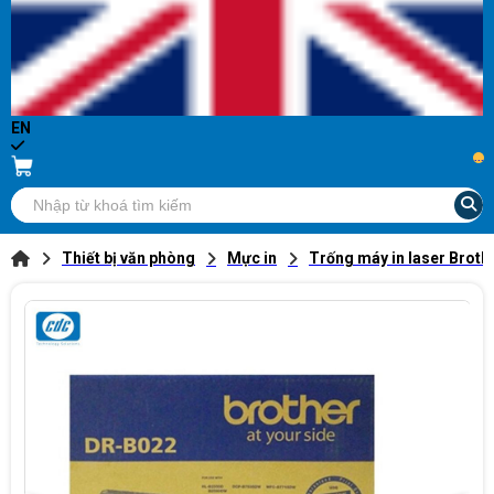
EN
...
Thiết bị văn phòng
Mực in
Trống máy in laser Brot