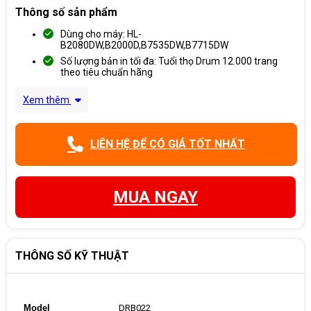
Thông số sản phẩm
Dùng cho máy: HL-
B2080DW,B2000D,B7535DW,B7715DW
Số lượng bản in tối đa: Tuổi thọ Drum 12.000 trang
theo tiêu chuẩn hãng
Xem thêm
LIÊN HỆ ĐỂ CÓ GIÁ TỐT NHẤT
MUA NGAY
THÔNG SỐ KỸ THUẬT
Model
DRB022