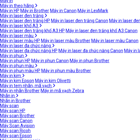
Máy in
Máy in theo hãng
Máy in HP
Máy in Brother
Máy in Canon
Máy in LexMark
Máy in laser đen trắng
Máy in laser đen trắng HP
Máy in laser đen trắng Canon
Máy in laser đe
Máy in laser khổ A3
Máy in laser đen trắng khổ A3 HP
Máy in laser đen trắng khổ A3 Canon
Máy in laser màu
Máy in laser màu HP
Máy in laser màu Brother
Máy in laser màu Canon
Máy in laser đa chức năng
Máy in laser đa chức năng HP
Máy in laser đa chức năng Canon
Máy in 
Máy in phun
Máy in phun HP
Máy in phun Canon
Máy in phun Brother
Máy in phun màu
Máy in phun màu HP
Máy in phun màu Brother
Máy in kim
Máy in kim Epson
Máy in kim Olivetti
Máy in tem nhãn, mã vạch
Máy in nhãn Brother
Máy in mã vạch Zebra
Nhãn in
Nhãn in Brother
Máy scan
Máy scan HP
Máy scan Brother
Máy scan Canon
Máy Scan Avision
Máy scan Ricoh
Máy scan Epson