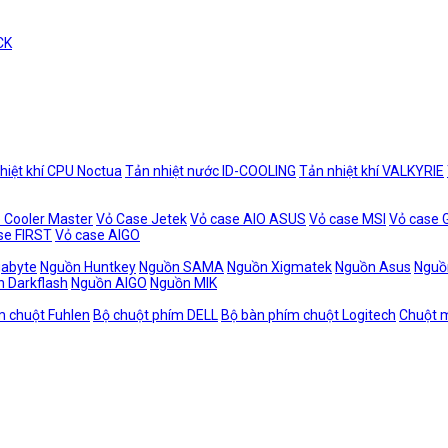
CK
hiệt khí CPU Noctua
Tản nhiệt nước ID-COOLING
Tản nhiệt khí VALKYRIE
 Cooler Master
Vỏ Case Jetek
Vỏ case AIO ASUS
Vỏ case MSI
Vỏ case
se FIRST
Vỏ case AIGO
gabyte
Nguồn Huntkey
Nguồn SAMA
Nguồn Xigmatek
Nguồn Asus
Nguồ
 Darkflash
Nguồn AIGO
Nguồn MIK
m chuột Fuhlen
Bộ chuột phím DELL
Bộ bàn phím chuột Logitech
Chuột m