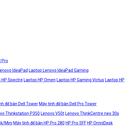
l Pro
Lenovo IdeaPad
Laptop Lenovo IdeaPad Gaming
 HP Spectre
Laptop HP Omen
Laptop HP Gaming Victus
Laptop HP
nh để bàn Dell Tower
Máy tinh để bàn Dell Pro Tower
vo Thinkstation P350
Lenovo V50t
Lenovo ThinkCentre neo 30s
sk/Mini
Máy tính để bàn HP Pro 280
HP Pro SFF
HP OmniDesk