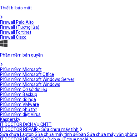
Thiết bị bảo mật
Firewall Palo Alto
Firewall (Tường lửa)
Firewall Fortinet
Firewall Cisco
Phần mềm bản quyền
Phần mềm Microsoft
Phần mềm Microsoft Office
Phần mềm Microsoft Windows Server
Phần mềm Microsoft Windows
Phần mềm Cơ sở dữ liệu
Phần mềm Backup
Phần mềm đồ họa
Phần mềm VMware
Phần mềm phụ trợ
Phần mềm diệt Virus
Kaspersky
IT DOCTOR DỊCH VỤ CNTT
IT DOCTOR REPAIR - Sửa chữa máy tính
Sửa chữa Laptop
Sửa chữa máy tính để bàn
Sửa chữa máy văn phòng
IT DOCTOR HELPDESK - Dịch vụ IT thuê ngoài