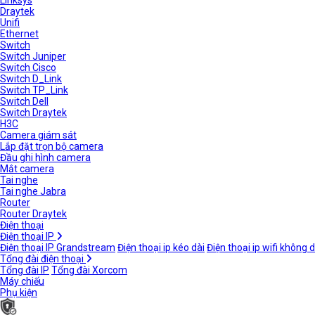
Linksys
Draytek
Unifi
Ethernet
Switch
Switch Juniper
Switch Cisco
Switch D_Link
Switch TP_Link
Switch Dell
Switch Draytek
H3C
Camera giám sát
Lắp đặt trọn bộ camera
Đầu ghi hình camera
Mắt camera
Tai nghe
Tai nghe Jabra
Router
Router Draytek
Điện thoại
Điện thoại IP
Điện thoại IP Grandstream
Điện thoại ip kéo dài
Điện thoại ip wifi không 
Tổng đài điện thoại
Tổng đài IP
Tổng đài Xorcom
Máy chiếu
Phụ kiện