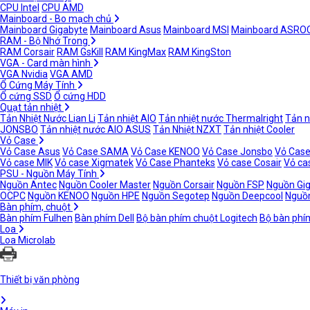
CPU Intel
CPU AMD
Mainboard - Bo mạch chủ
Mainboard Gigabyte
Mainboard Asus
Mainboard MSI
Mainboard ASRO
RAM - Bộ Nhớ Trong
RAM Corsair
RAM GsKill
RAM KingMax
RAM KingSton
VGA - Card màn hình
VGA Nvidia
VGA AMD
Ổ Cứng Máy Tính
Ổ cứng SSD
Ổ cứng HDD
Quạt tản nhiệt
Tản Nhiệt Nước Lian Li
Tản nhiệt AIO
Tản nhiệt nước Thermalright
Tản n
JONSBO
Tản nhiệt nước AIO ASUS
Tản Nhiệt NZXT
Tản nhiệt Cooler
Vỏ Case
Vỏ Case Asus
Vỏ Case SAMA
Vỏ Case KENOO
Vỏ Case Jonsbo
Vỏ Case
Vỏ case MIK
Vỏ case Xigmatek
Vỏ Case Phanteks
Vỏ case Cosair
Vỏ ca
PSU - Nguồn Máy Tính
Nguồn Antec
Nguồn Cooler Master
Nguồn Corsair
Nguồn FSP
Nguồn Gi
OCPC
Nguồn KENOO
Nguồn HPE
Nguồn Segotep
Nguồn Deepcool
Nguồn
Bàn phím, chuột
Bàn phím Fulhen
Bàn phím Dell
Bộ bàn phím chuột Logitech
Bộ bàn phí
Loa
Loa Microlab
Thiết bị văn phòng