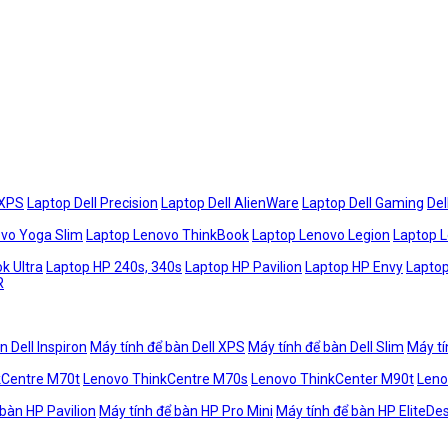
 XPS
Laptop Dell Precision
Laptop Dell AlienWare
Laptop Dell Gaming
Del
vo Yoga Slim
Laptop Lenovo ThinkBook
Laptop Lenovo Legion
Laptop 
k Ultra
Laptop HP 240s, 340s
Laptop HP Pavilion
Laptop HP Envy
Laptop
R
n Dell Inspiron
Máy tính để bàn Dell XPS
Máy tính để bàn Dell Slim
Máy tí
kCentre M70t
Lenovo ThinkCentre M70s
Lenovo ThinkCenter M90t
Leno
 bàn HP Pavilion
Máy tính để bàn HP Pro Mini
Máy tính để bàn HP EliteDe