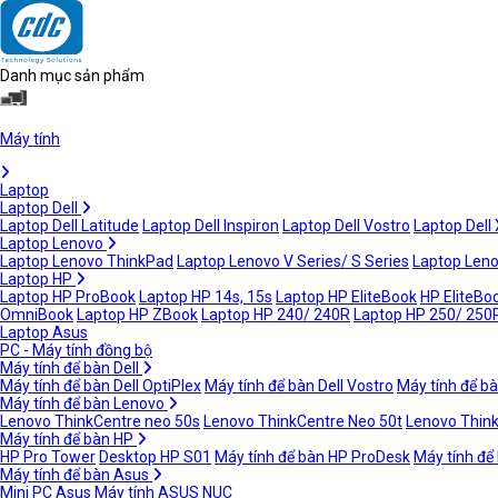
Danh mục sản phẩm
Máy tính
Laptop
Laptop Dell
Laptop Dell Latitude
Laptop Dell Inspiron
Laptop Dell Vostro
Laptop Dell
Laptop Lenovo
Laptop Lenovo ThinkPad
Laptop Lenovo V Series/ S Series
Laptop Leno
Laptop HP
Laptop HP ProBook
Laptop HP 14s, 15s
Laptop HP EliteBook
HP EliteBoo
OmniBook
Laptop HP ZBook
Laptop HP 240/ 240R
Laptop HP 250/ 250
Laptop Asus
PC - Máy tính đồng bộ
Máy tính để bàn Dell
Máy tính để bàn Dell OptiPlex
Máy tính để bàn Dell Vostro
Máy tính để bà
Máy tính để bàn Lenovo
Lenovo ThinkCentre neo 50s
Lenovo ThinkCentre Neo 50t
Lenovo Thin
Máy tính để bàn HP
HP Pro Tower
Desktop HP S01
Máy tính để bàn HP ProDesk
Máy tính để
Máy tính để bàn Asus
Mini PC Asus
Máy tính ASUS NUC