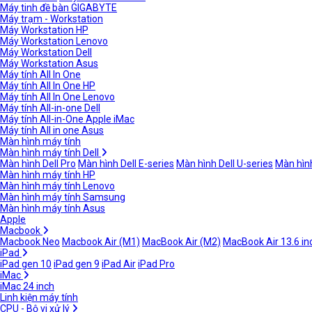
Máy tinh đề bàn GIGABYTE
Máy trạm - Workstation
Máy Workstation HP
Máy Workstation Lenovo
Máy Workstation Dell
Máy Workstation Asus
Máy tính All In One
Máy tính All In One HP
Máy tính All In One Lenovo
Máy tính All-in-one Dell
Máy tính All-in-One Apple iMac
Máy tính All in one Asus
Màn hình máy tính
Màn hình máy tính Dell
Màn hình Dell Pro
Màn hình Dell E-series
Màn hình Dell U-series
Màn hình
Màn hình máy tính HP
Màn hình máy tính Lenovo
Màn hình máy tính Samsung
Màn hình máy tính Asus
Apple
Macbook
Macbook Neo
Macbook Air (M1)
MacBook Air (M2)
MacBook Air 13.6 in
iPad
iPad gen 10
iPad gen 9
iPad Air
iPad Pro
iMac
iMac 24 inch
Linh kiện máy tính
CPU - Bộ vi xử lý