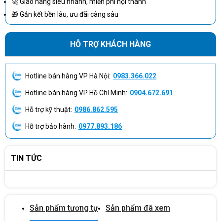
🚀 Giao hàng siêu nhanh, miễn phí nội thành
🎁 Gắn kết bền lâu, ưu đãi càng sâu
HỖ TRỢ KHÁCH HÀNG
Hotline bán hàng VP Hà Nội:
0983.366.022
Hotline bán hàng VP Hồ Chí Minh:
0904.672.691
Hỗ trợ kỹ thuật:
0986.862.595
Hỗ trợ bảo hành:
0977.893.186
TIN TỨC
Sản phẩm tương tự
Sản phẩm đã xem