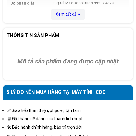
Digital Max Resolution7680 x 4320
Độ phân giải
Xem tất cả
DisplayPort x 3 (v2.1b)
HDMI™ x 1 (As specified in HDMI™ 2.1b:
THÔNG TIN SẢN PHẨM
Kết nối
up to 4K 480Hz or 8K 120Hz with DSC,
Gaming VRR, HDR)
Kích thước
302 x 121 x 49 mm
Mô tả sản phẩm đang được cập nhật
Nguồn
650W
Bảo hành
36 tháng
5 LÝ DO NÊN MUA HÀNG TẠI MÁY TÍNH CDC
✅ Giao tiếp thân thiện, phục vụ tận tâm
🛒 Đặt hàng dễ dàng, giá thành linh hoạt
🛠 Bảo hành chính hãng, bảo trì trọn đời