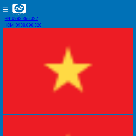
HN: 0983.366.022
HCM: 0938.898.328