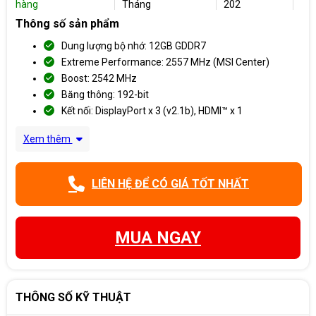
hàng
Tháng
202
Thông số sản phẩm
Dung lượng bộ nhớ: 12GB GDDR7
Extreme Performance: 2557 MHz (MSI Center)
Boost: 2542 MHz
Băng thông: 192-bit
Kết nối: DisplayPort x 3 (v2.1b), HDMI™ x 1
Xem thêm
LIÊN HỆ ĐỂ CÓ GIÁ TỐT NHẤT
MUA NGAY
THÔNG SỐ KỸ THUẬT