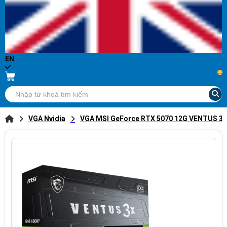
EN
...
VGA Nvidia
VGA MSI GeForce RTX 5070 12G VENTUS 3