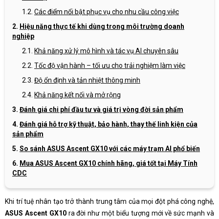
Các điểm nổi bật phục vụ cho nhu cầu công việc
Hiệu năng thực tế khi dùng trong môi trường doanh
nghiệp
Khả năng xử lý mô hình và tác vụ AI chuyên sâu
Tốc độ vận hành – tối ưu cho trải nghiệm làm việc
Độ ổn định và tản nhiệt thông minh
Khả năng kết nối và mở rộng
Đánh giá chi phí đầu tư và giá trị vòng đời sản phẩm
Đánh giá hỗ trợ kỹ thuật, bảo hành, thay thế linh kiện của
sản phẩm
So sánh ASUS Ascent GX10 với các máy trạm AI phổ biến
Mua ASUS Ascent GX10 chính hãng, giá tốt tại Máy Tính
CDC
Khi trí tuệ nhân tạo trở thành trung tâm của mọi đột phá công nghệ,
ASUS Ascent GX10
ra đời như một biểu tượng mới về sức mạnh và