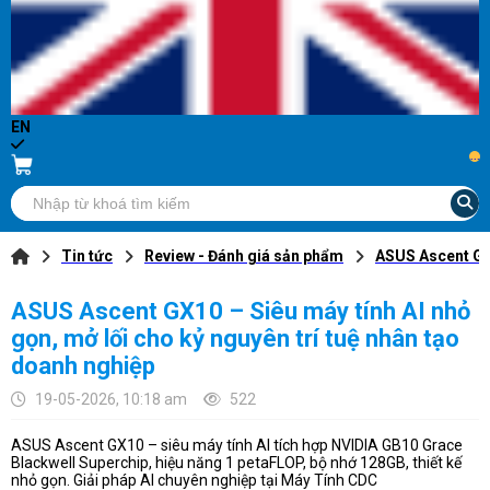
EN
...
Tin tức
Review - Đánh giá sản phẩm
ASUS Ascent GX1
ASUS Ascent GX10 – Siêu máy tính AI nhỏ
gọn, mở lối cho kỷ nguyên trí tuệ nhân tạo
doanh nghiệp
19-05-2026, 10:18 am
522
ASUS Ascent GX10 – siêu máy tính AI tích hợp NVIDIA GB10 Grace
Blackwell Superchip, hiệu năng 1 petaFLOP, bộ nhớ 128GB, thiết kế
nhỏ gọn. Giải pháp AI chuyên nghiệp tại Máy Tính CDC