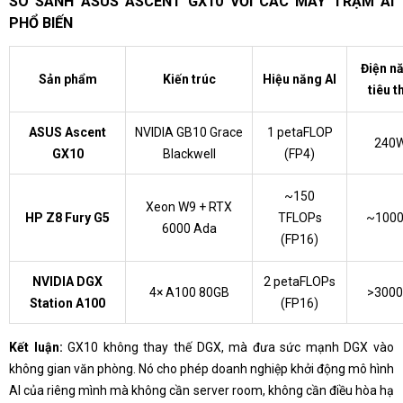
SO SÁNH ASUS ASCENT GX10 VỚI CÁC MÁY TRẠM AI
PHỔ BIẾN
Điện n
Sản phẩm
Kiến trúc
Hiệu năng AI
tiêu t
ASUS Ascent
NVIDIA GB10 Grace
1 petaFLOP
240
GX10
Blackwell
(FP4)
~150
Xeon W9 + RTX
HP Z8 Fury G5
TFLOPs
~100
6000 Ada
(FP16)
NVIDIA DGX
2 petaFLOPs
4× A100 80GB
>300
Station A100
(FP16)
Kết luận:
GX10 không thay thế DGX, mà đưa sức mạnh DGX vào
không gian văn phòng. Nó cho phép doanh nghiệp khởi động mô hình
AI của riêng mình mà không cần server room, không cần điều hòa hạ