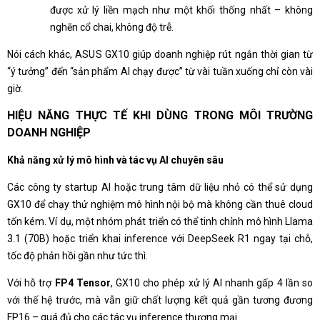
được xử lý liền mạch như một khối thống nhất – không
nghẽn cổ chai, không độ trễ.
Nói cách khác, ASUS GX10 giúp doanh nghiệp rút ngắn thời gian từ
“ý tưởng” đến “sản phẩm AI chạy được” từ vài tuần xuống chỉ còn vài
giờ.
HIỆU NĂNG THỰC TẾ KHI DÙNG TRONG MÔI TRƯỜNG
DOANH NGHIỆP
Khả năng xử lý mô hình và tác vụ AI chuyên sâu
Các công ty startup AI hoặc trung tâm dữ liệu nhỏ có thể sử dụng
GX10 để chạy thử nghiệm mô hình nội bộ mà không cần thuê cloud
tốn kém. Ví dụ, một nhóm phát triển có thể tinh chỉnh mô hình Llama
3.1 (70B) hoặc triển khai inference với DeepSeek R1 ngay tại chỗ,
tốc độ phản hồi gần như tức thì.
Với hỗ trợ
FP4 Tensor
, GX10 cho phép xử lý AI nhanh gấp 4 lần so
với thế hệ trước, mà vẫn giữ chất lượng kết quả gần tương đương
FP16 – quá đủ cho các tác vụ inference thương mại.