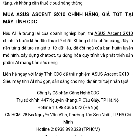
tầng, và không cần thuê cloud hàng tháng.
MUA ASUS ASCENT GX10 CHÍNH HÃNG, GIÁ TỐT TẠI
MÁY TÍNH CDC
Nếu AI là tương lai của doanh nghiệp bạn, thì
ASUS Ascent GX10
chính là bước khởi đầu thực tế nhất. Không chỉ là phần cứng, đây là
nền tảng để tạo ra giá trị từ dữ liệu, để đội ngũ của bạn huấn luyện
mô hình, xây dựng chatbot, tự động hóa quy trình và phát triển sản
phẩm AI mang bản sắc riêng.
Liên hệ ngay với
Máy Tính CDC
để trải nghiệm ASUS Ascent GX10 –
Siêu máy tính AI nhỏ gọn, sẵn sàng cho mọi dự án trí tuệ nhân tạo!
Công ty Cổ phần Công Nghệ CDC
Trụ sở chính: 447 Nguyễn Khang, P. Cầu Giấy, TP. Hà Nội
Hotline 1: 0983.366.022 (Hà Nội)
CN.HCM: 28 Bis Nguyễn Văn Vĩnh, Phường Tân Sơn Nhất, TP Hồ Chí
Minh
Hotline 2: 0938.898.328 (TP.HCM)