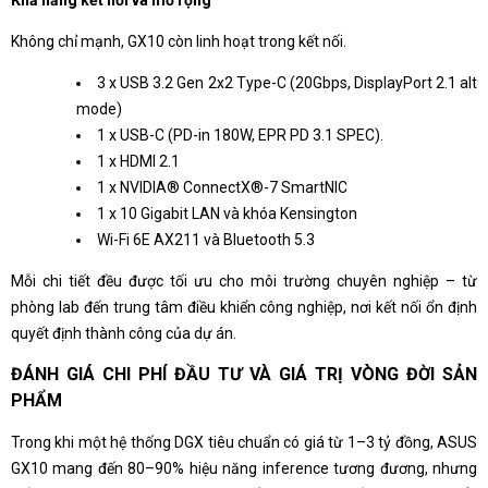
Khả năng kết nối và mở rộng
Không chỉ mạnh, GX10 còn linh hoạt trong kết nối.
3 x USB 3.2 Gen 2x2 Type-C (20Gbps, DisplayPort 2.1 alt
mode)
1 x USB-C (PD-in 180W, EPR PD 3.1 SPEC).
1 x HDMI 2.1
1 x NVIDIA® ConnectX®-7 SmartNIC
1 x 10 Gigabit LAN và khóa Kensington
Wi-Fi 6E AX211 và Bluetooth 5.3
Mỗi chi tiết đều được tối ưu cho môi trường chuyên nghiệp – từ
phòng lab đến trung tâm điều khiển công nghiệp, nơi kết nối ổn định
quyết định thành công của dự án.
ĐÁNH GIÁ CHI PHÍ ĐẦU TƯ VÀ GIÁ TRỊ VÒNG ĐỜI SẢN
PHẨM
Trong khi một hệ thống DGX tiêu chuẩn có giá từ 1–3 tỷ đồng, ASUS
GX10 mang đến 80–90% hiệu năng inference tương đương, nhưng