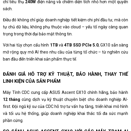
chỉ tiêu thụ
240W
điện năng và chiếm diện tích nhỏ hơn một quyển
sách.
Điều đó không chỉ giúp doanh nghiệp tiết kiệm chi phí đầu tư, mà còn
tự chủ dữ liệu, không phụ thuộc vào cloud – yếu tố ngày càng quan
trọng trong thời đại bảo mật thông tin.
Với hai tùy chọn cấu hình
1TB
và
4TB SSD PCIe 5.0
, GX10 sẵn sàng
mở rộng quy mô AI theo nhu cầu của từng tổ chức – từ nghiên cứu
ban đầu đến triển khai sản phẩm thực tế.
ĐÁNH GIÁ HỖ TRỢ KỸ THUẬT, BẢO HÀNH, THAY THẾ
LINH KIỆN CỦA SẢN PHẨM
Máy Tính CDC cung cấp ASUS Ascent GX10 chính hãng, bảo hành
12 tháng
cùng dịch vụ kỹ thuật chuyên biệt cho doanh nghiệp AI-
first. Đội ngũ kỹ sư của CDC hỗ trợ tư vấn hạ tầng, triển khai mô hình
và tối ưu hệ thống, giúp doanh nghiệp khai thác tối đa sức mạnh
phần cứng.