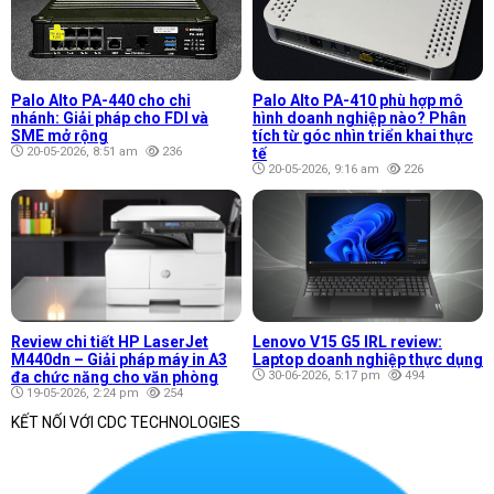
Palo Alto PA-440 cho chi
Palo Alto PA-410 phù hợp mô
nhánh: Giải pháp cho FDI và
hình doanh nghiệp nào? Phân
SME mở rộng
tích từ góc nhìn triển khai thực
20-05-2026, 8:51 am
236
tế
20-05-2026, 9:16 am
226
Review chi tiết HP LaserJet
Lenovo V15 G5 IRL review:
M440dn – Giải pháp máy in A3
Laptop doanh nghiệp thực dụng
đa chức năng cho văn phòng
30-06-2026, 5:17 pm
494
19-05-2026, 2:24 pm
254
KẾT NỐI VỚI CDC TECHNOLOGIES