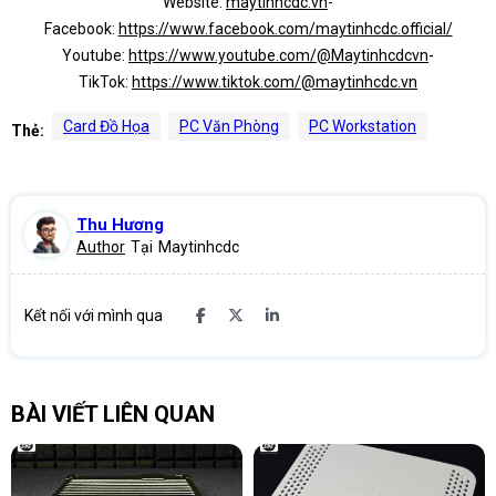
Website:
maytinhcdc.vn
-
Facebook:
https://www.facebook.com/maytinhcdc.official/
Youtube:
https://www.youtube.com/@Maytinhcdcvn
-
TikTok:
https://www.tiktok.com/@maytinhcdc.vn
Card Đồ Họa
PC Văn Phòng
PC Workstation
Thẻ:
Thu Hương
Author
Tại
Maytinhcdc
Kết nối với mình qua
BÀI VIẾT LIÊN QUAN