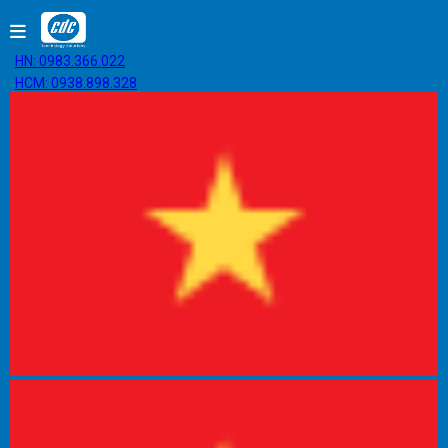
HN: 0983.366.022
HCM: 0938.898.328