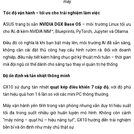
máy
Tốc độ vận hành – tối ưu cho trải nghiệm làm việc
ASUS trang bị sẵn
NVIDIA DGX Base OS
– môi trường Linux tối ưu
cho AI, đi kèm NVIDIA NIM™, Blueprints, PyTorch, Jupyter và Ollama.
Điều đó có nghĩa là khi bạn bật máy lên, môi trường AI đã sẵn sàng,
không cần cài đặt thủ công hay cấu hình rườm rà. Đối với doanh
nghiệp, điều này tiết kiệm hàng chục giờ kỹ thuật mỗi tuần – thời gian
mà đội ngũ có thể dành cho sáng tạo thay vì quản trị hệ thống.
Độ ổn định và tản nhiệt thông minh
GX10 sử dụng tản nhiệt
quạt kép điều khiển 7 cấp độ
, với độ phủ
tản hiệu quả hơn 1.6 lần so với các mini PC thông thường.
Máy vận hành yên tĩnh trong văn phòng nhưng vẫn duy trì hiệu suất
tối đa trong suốt nhiều giờ huấn luyện mô hình. Không còn cảnh
“máy nóng – quạt hú – hiệu năng tụt”, GX10 hướng đến trải nghiệm
bền bỉ và ổn định như máy chủ thật sự.