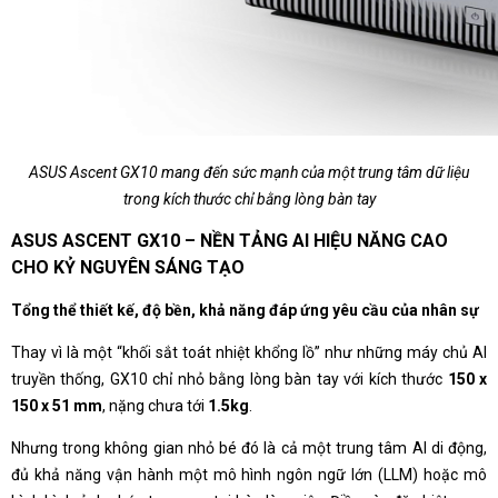
ASUS Ascent GX10 mang đến sức mạnh của một trung tâm dữ liệu
trong kích thước chỉ bằng lòng bàn tay
ASUS ASCENT GX10 – NỀN TẢNG AI HIỆU NĂNG CAO
CHO KỶ NGUYÊN SÁNG TẠO
Tổng thể thiết kế, độ bền, khả năng đáp ứng yêu cầu của nhân sự
Thay vì là một “khối sắt toát nhiệt khổng lồ” như những máy chủ AI
truyền thống, GX10 chỉ nhỏ bằng lòng bàn tay với kích thước
150 x
150 x 51 mm
, nặng chưa tới
1.5kg
.
Nhưng trong không gian nhỏ bé đó là cả một trung tâm AI di động,
đủ khả năng vận hành một mô hình ngôn ngữ lớn (LLM) hoặc mô