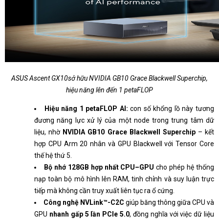
ASUS Ascent GX10sở hữu NVIDIA GB10 Grace Blackwell Superchip,
hiệu năng lên đến 1 petaFLOP
Hiệu năng 1 petaFLOP AI:
con số khổng lồ này tương
đương năng lực xử lý của một node trong trung tâm dữ
liệu, nhờ
NVIDIA GB10 Grace Blackwell Superchip
– kết
hợp CPU Arm 20 nhân và GPU Blackwell với Tensor Core
thế hệ thứ 5.
Bộ nhớ 128GB hợp nhất CPU–GPU
cho phép hệ thống
nạp toàn bộ mô hình lên RAM, tinh chỉnh và suy luận trực
tiếp mà không cần truy xuất liên tục ra ổ cứng.
Công nghệ NVLink™-C2C
giúp băng thông giữa CPU và
GPU
nhanh gấp 5 lần PCIe 5.0
, đồng nghĩa với việc dữ liệu