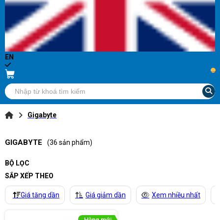
EN
...
Gigabyte
GIGABYTE
(36 sản phẩm)
BỘ LỌC
SẮP XẾP THEO
Giá tăng dần
Giá giảm dần
Xem nhiều nhất