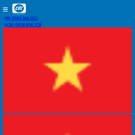
HN: 0983.366.022
HCM: 0938.898.328