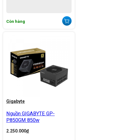
Còn hàng
Gigabyte
Nguồn GIGABYTE GP-
P850GM 850w
2.250.000
đ