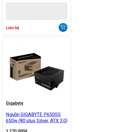
Liên hệ
Gigabyte
Nguồn GIGABYTE P650SS
650w (80 plus Silver, ATX 3.0)
1.270.000
đ