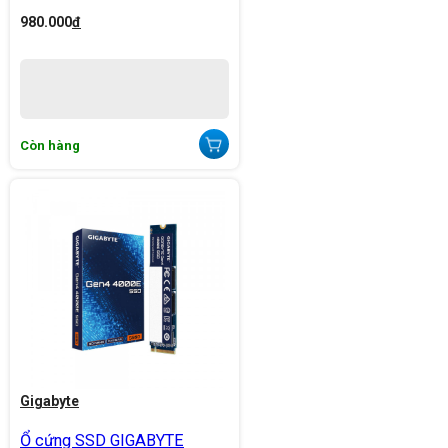
980.000
đ
Còn hàng
Gigabyte
Ổ cứng SSD GIGABYTE