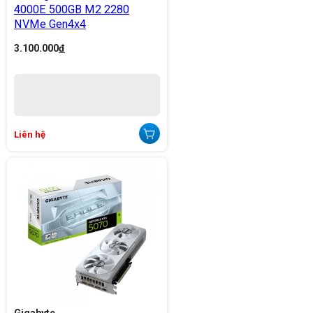
4000E 500GB M2 2280
NVMe Gen4x4
3.100.000
đ
Liên hệ