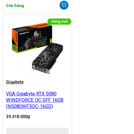
Còn hàng
Gigabyte
VGA Gigabyte RTX 5080
WINDFORCE OC SFF 16GB
(N5080WF3OC-16GD)
39.418.000
đ