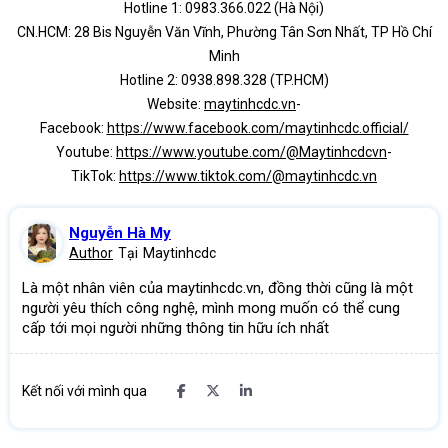
Hotline 1: 0983.366.022 (Hà Nội)
CN.HCM: 28 Bis Nguyễn Văn Vĩnh, Phường Tân Sơn Nhất, TP Hồ Chí
Minh
Hotline 2: 0938.898.328 (TP.HCM)
Website:
maytinhcdc.vn
-
Facebook:
https://www.facebook.com/maytinhcdc.official/
Youtube:
https://www.youtube.com/@Maytinhcdcvn
-
TikTok:
https://www.tiktok.com/@maytinhcdc.vn
Nguyễn Hà My
Author
Tại
Maytinhcdc
Là một nhân viên của maytinhcdc.vn, đồng thời cũng là một
người yêu thích công nghệ, mình mong muốn có thể cung
cấp tới mọi người những thông tin hữu ích nhất
Kết nối với mình qua