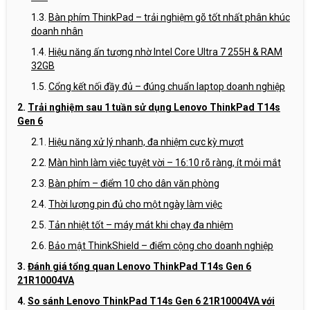
Bàn phím ThinkPad – trải nghiệm gõ tốt nhất phân khúc
doanh nhân
Hiệu năng ấn tượng nhờ Intel Core Ultra 7 255H & RAM
32GB
Cổng kết nối đầy đủ – đúng chuẩn laptop doanh nghiệp
Trải nghiệm sau 1 tuần sử dụng Lenovo ThinkPad T14s
Gen 6
Hiệu năng xử lý nhanh, đa nhiệm cực kỳ mượt
Màn hình làm việc tuyệt vời – 16:10 rõ ràng, ít mỏi mắt
Bàn phím – điểm 10 cho dân văn phòng
Thời lượng pin đủ cho một ngày làm việc
Tản nhiệt tốt – máy mát khi chạy đa nhiệm
Bảo mật ThinkShield – điểm cộng cho doanh nghiệp
Đánh giá tổng quan Lenovo ThinkPad T14s Gen 6
21R10004VA
So sánh Lenovo ThinkPad T14s Gen 6 21R10004VA với