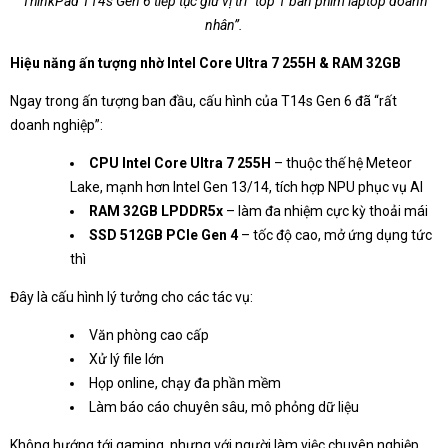
ThinkPad T14s Gen 6 tiếp tục giữ vị trí “top 1 bàn phím laptop doanh
nhân”.
Hiệu năng ấn tượng nhờ Intel Core Ultra 7 255H & RAM 32GB
Ngay trong ấn tượng ban đầu, cấu hình của T14s Gen 6 đã “rất
doanh nghiệp”:
CPU Intel Core Ultra 7 255H
– thuộc thế hệ Meteor
Lake, mạnh hơn Intel Gen 13/14, tích hợp NPU phục vụ AI
RAM 32GB LPDDR5x
– làm đa nhiệm cực kỳ thoải mái
SSD 512GB PCIe Gen 4
– tốc độ cao, mở ứng dụng tức
thì
Đây là cấu hình lý tưởng cho các tác vụ:
Văn phòng cao cấp
Xử lý file lớn
Họp online, chạy đa phần mềm
Làm báo cáo chuyên sâu, mô phỏng dữ liệu
Không hướng tới gaming, nhưng với người làm việc chuyên nghiệp,