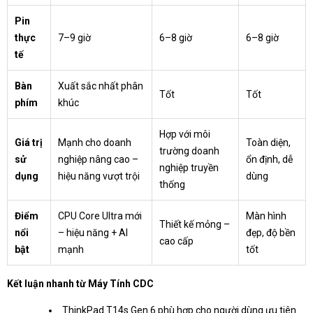
Pin
thực
7–9 giờ
6–8 giờ
6–8 giờ
tế
Bàn
Xuất sắc nhất phân
Tốt
Tốt
phím
khúc
Hợp với môi
Giá trị
Mạnh cho doanh
Toàn diện,
trường doanh
sử
nghiệp nâng cao –
ổn định, dễ
nghiệp truyền
dụng
hiệu năng vượt trội
dùng
thống
Điểm
CPU Core Ultra mới
Màn hình
Thiết kế mỏng –
nổi
– hiệu năng + AI
đẹp, độ bền
cao cấp
bật
mạnh
tốt
Kết luận nhanh từ Máy Tính CDC
ThinkPad T14s Gen 6 phù hợp cho người dùng ưu tiên