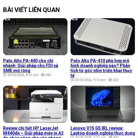
BÀI VIẾT LIÊN QUAN
Palo Alto PA-440 cho chi
Palo Alto PA-410 phù hợp mô
nhánh: Giải pháp cho FDI và
hình doanh nghiệp nào? Phân
SME mở rộng
tích từ góc nhìn triển khai thực
20-05-2026, 8:51 am
236
tế
20-05-2026, 9:16 am
223
Review chi tiết HP LaserJet
Lenovo V15 G5 IRL review:
M440dn – Giải pháp máy in A3
Laptop doanh nghiệp thực dụng
đa chức năng cho văn phòng
30-06-2026, 5:17 pm
492