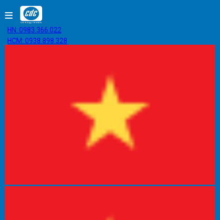
HN: 0983.366.022
HCM: 0938.898.328