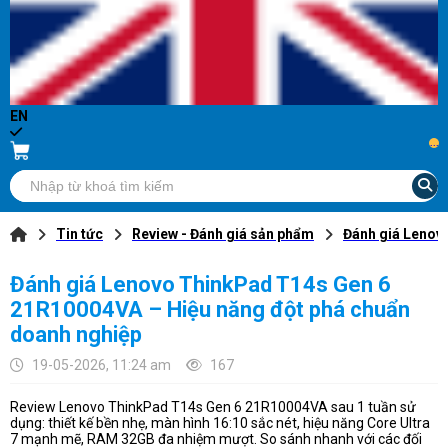
EN
...
Tin tức
Review - Đánh giá sản phẩm
Đánh giá Lenov
Đánh giá Lenovo ThinkPad T14s Gen 6
21R10004VA – Hiệu năng đột phá chuẩn
doanh nghiệp
19-05-2026, 11:24 am
167
Review Lenovo ThinkPad T14s Gen 6 21R10004VA sau 1 tuần sử
dụng: thiết kế bền nhẹ, màn hình 16:10 sắc nét, hiệu năng Core Ultra
7 mạnh mẽ, RAM 32GB đa nhiệm mượt. So sánh nhanh với các đối