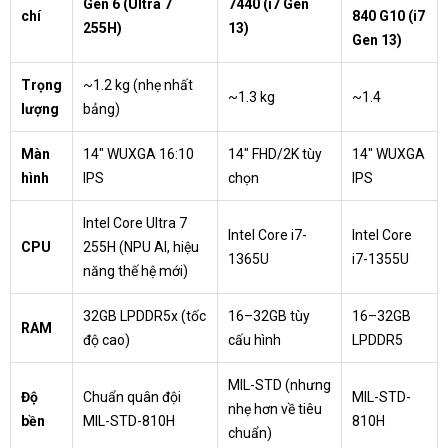
Gen 6 (Ultra 7
7440 (i7 Gen
chí
840 G10 (i7
255H)
13)
Gen 13)
Trọng
~1.2 kg (nhẹ nhất
~1.3 kg
~1.4
lượng
bảng)
Màn
14" WUXGA 16:10
14" FHD/2K tùy
14" WUXGA
hình
IPS
chọn
IPS
Intel Core Ultra 7
Intel Core i7-
Intel Core
CPU
255H (NPU AI, hiệu
1365U
i7-1355U
năng thế hệ mới)
32GB LPDDR5x (tốc
16–32GB tùy
16–32GB
RAM
độ cao)
cấu hình
LPDDR5
MIL-STD (nhưng
Độ
Chuẩn quân đội
MIL-STD-
nhẹ hơn về tiêu
bền
MIL-STD-810H
810H
chuẩn)