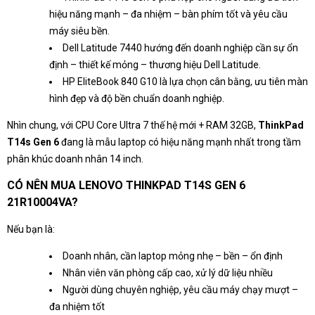
hiệu năng mạnh – đa nhiệm – bàn phím tốt và yêu cầu
máy siêu bền.
Dell Latitude 7440 hướng đến doanh nghiệp cần sự ổn
định – thiết kế mỏng – thương hiệu Dell Latitude.
HP EliteBook 840 G10 là lựa chọn cân bằng, ưu tiên màn
hình đẹp và độ bền chuẩn doanh nghiệp.
Nhìn chung, với CPU Core Ultra 7 thế hệ mới + RAM 32GB,
ThinkPad
T14s Gen 6
đang là mẫu laptop có hiệu năng mạnh nhất trong tầm
phân khúc doanh nhân 14 inch.
CÓ NÊN MUA LENOVO THINKPAD T14S GEN 6
21R10004VA?
Nếu bạn là:
Doanh nhân, cần laptop mỏng nhẹ – bền – ổn định
Nhân viên văn phòng cấp cao, xử lý dữ liệu nhiều
Người dùng chuyên nghiệp, yêu cầu máy chạy mượt –
đa nhiệm tốt