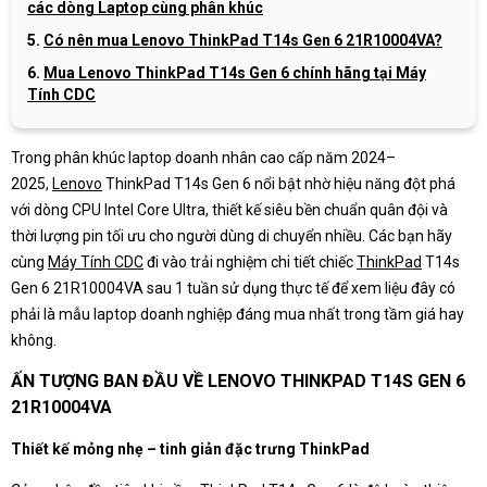
các dòng Laptop cùng phân khúc
Có nên mua Lenovo ThinkPad T14s Gen 6 21R10004VA?
Mua Lenovo ThinkPad T14s Gen 6 chính hãng tại Máy
Tính CDC
Trong phân khúc laptop doanh nhân cao cấp năm 2024–
2025,
Lenovo
ThinkPad T14s Gen 6 nổi bật nhờ hiệu năng đột phá
với dòng CPU Intel Core Ultra, thiết kế siêu bền chuẩn quân đội và
thời lượng pin tối ưu cho người dùng di chuyển nhiều. Các bạn hãy
cùng
Máy Tính CDC
đi vào trải nghiệm chi tiết chiếc
ThinkPad
T14s
Gen 6 21R10004VA sau 1 tuần sử dụng thực tế để xem liệu đây có
phải là mẫu laptop doanh nghiệp đáng mua nhất trong tầm giá hay
không.
ẤN TƯỢNG BAN ĐẦU VỀ LENOVO THINKPAD T14S GEN 6
21R10004VA
Thiết kế mỏng nhẹ – tinh giản đặc trưng ThinkPad