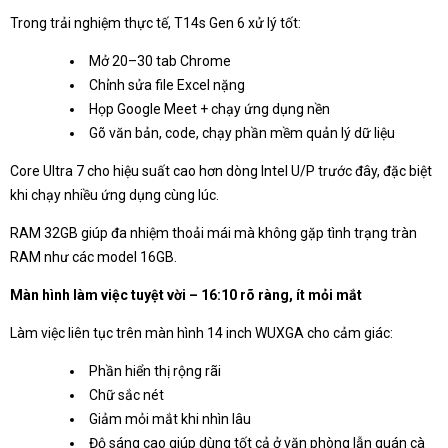
Trong trải nghiệm thực tế, T14s Gen 6 xử lý tốt:
Mở 20–30 tab Chrome
Chỉnh sửa file Excel nặng
Họp Google Meet + chạy ứng dụng nền
Gõ văn bản, code, chạy phần mềm quản lý dữ liệu
Core Ultra 7 cho hiệu suất cao hơn dòng Intel U/P trước đây, đặc biệt
khi chạy nhiều ứng dụng cùng lúc.
RAM 32GB giúp đa nhiệm thoải mái mà không gặp tình trạng tràn
RAM như các model 16GB.
Màn hình làm việc tuyệt vời – 16:10 rõ ràng, ít mỏi mắt
Làm việc liên tục trên màn hình 14 inch WUXGA cho cảm giác:
Phần hiển thị rộng rãi
Chữ sắc nét
Giảm mỏi mắt khi nhìn lâu
Độ sáng cao giúp dùng tốt cả ở văn phòng lẫn quán cà