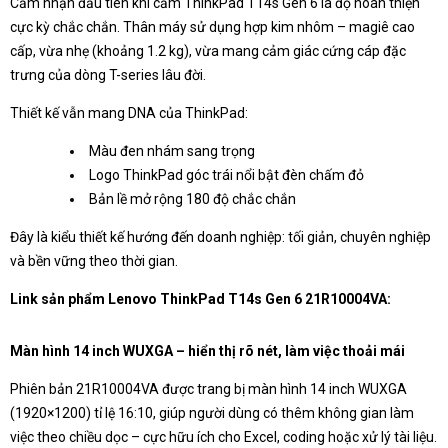
Cảm nhận đầu tiên khi cầm ThinkPad T14s Gen 6 là độ hoàn thiện
cực kỳ chắc chắn. Thân máy sử dụng hợp kim nhôm – magiê cao
cấp, vừa nhẹ (khoảng 1.2 kg), vừa mang cảm giác cứng cáp đặc
trưng của dòng T-series lâu đời.
Thiết kế vẫn mang DNA của ThinkPad:
Màu đen nhám sang trọng
Logo ThinkPad góc trái nổi bật đèn chấm đỏ
Bản lề mở rộng 180 độ chắc chắn
Đây là kiểu thiết kế hướng đến doanh nghiệp: tối giản, chuyên nghiệp
và bền vững theo thời gian.
Link sản phẩm Lenovo ThinkPad T14s Gen 6 21R10004VA:
Màn hình 14 inch WUXGA – hiển thị rõ nét, làm việc thoải mái
Phiên bản 21R10004VA được trang bị màn hình 14 inch WUXGA
(1920×1200) tỉ lệ 16:10, giúp người dùng có thêm không gian làm
việc theo chiều dọc – cực hữu ích cho Excel, coding hoặc xử lý tài liệu.