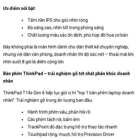
Ưu điểm nổi bật:
Tấm nền IPS cho góc nhìn rộng
Độ sáng cao, nhìn tốt trong phòng sáng
Chất lượng màu sắc ổn định, phù hợp đồ họa cơ bản
Đây không phải là màn hình dành cho dân thiết kế chuyên nghiệp,
nhưng với dân văn phòng, doanh nhân thì độ sắc nét – thoải mái khi
nhìn suốt 8 giờ là điểm cộng lớn.
Bàn phím ThinkPad – trải nghiệm gõ tốt nhất phân khúc doanh
nhân
ThinkPad T14s Gen 6 tiếp tục giữ vị trí “top 1 bàn phím laptop doanh
nhân”. Trải nghiệm gõ trong ấn tượng ban đầu:
Hành trình phím sâu, phản hồi rõ
Các phím tách rời, bấm êm
TrackPoint đỏ đặc trưng hỗ trợ thao tác nhanh
Touchpad rộng, mượt, hỗ trợ Precision Driver