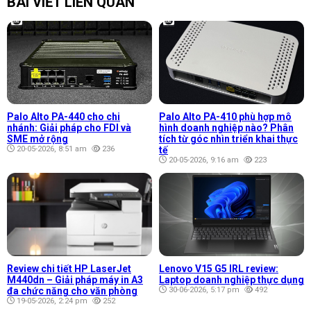
BÀI VIẾT LIÊN QUAN
Palo Alto PA-440 cho chi
Palo Alto PA-410 phù hợp mô
nhánh: Giải pháp cho FDI và
hình doanh nghiệp nào? Phân
SME mở rộng
tích từ góc nhìn triển khai thực
20-05-2026, 8:51 am
236
tế
20-05-2026, 9:16 am
223
Review chi tiết HP LaserJet
Lenovo V15 G5 IRL review:
M440dn – Giải pháp máy in A3
Laptop doanh nghiệp thực dụng
đa chức năng cho văn phòng
30-06-2026, 5:17 pm
492
19-05-2026, 2:24 pm
252