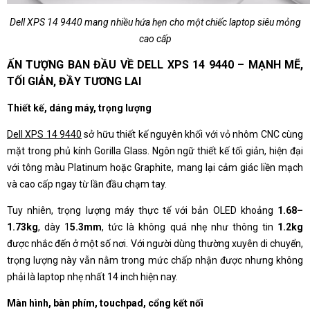
Dell XPS 14 9440 mang nhiều hứa hẹn cho một chiếc laptop siêu mỏng
cao cấp
ẤN TƯỢNG BAN ĐẦU VỀ DELL XPS 14 9440 – MẠNH MẼ,
TỐI GIẢN, ĐẦY TƯƠNG LAI
Thiết kế, dáng máy, trọng lượng
Dell XPS 14 9440
sở hữu thiết kế nguyên khối với vỏ nhôm CNC cùng
mặt trong phủ kính Gorilla Glass. Ngôn ngữ thiết kế tối giản, hiện đại
với tông màu Platinum hoặc Graphite, mang lại cảm giác liền mạch
và cao cấp ngay từ lần đầu chạm tay.
Tuy nhiên, trọng lượng máy thực tế với bản OLED khoảng
1.68–
1.73kg
, dày 1
5.3mm
, tức là không quá nhẹ như thông tin
1.2kg
được nhắc đến ở một số nơi. Với người dùng thường xuyên di chuyển,
trọng lượng này vẫn nằm trong mức chấp nhận được nhưng không
phải là laptop nhẹ nhất 14 inch hiện nay.
Màn hình, bàn phím, touchpad, cổng kết nối