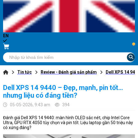
EN
...
Tin tức
Review - Đánh giá sản phẩm
Dell XPS 14 944
Dell XPS 14 9440 – Đẹp, mạnh, pin tốt…
nhưng liệu có đáng tiền?
05-05-2026, 9:43 am
394
Đánh giá Dell XPS 14 9440: màn hình OLED sắc nét, chip Intel Core
Ultra, GPU RTX 4050 tùy chọn và pin tốt. Liệu laptop gần 50 triệu này
có xứng đáng?