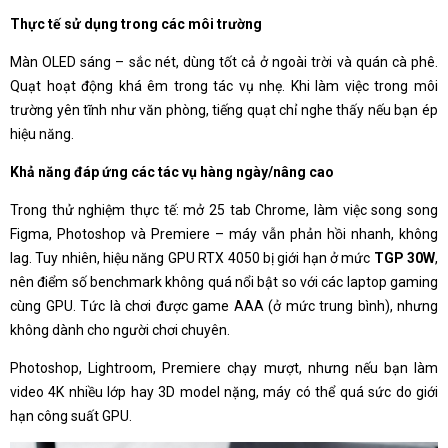
Thực tế sử dụng trong các môi trường
Màn OLED sáng – sắc nét, dùng tốt cả ở ngoài trời và quán cà phê.
Quạt hoạt động khá êm trong tác vụ nhẹ. Khi làm việc trong môi
trường yên tĩnh như văn phòng, tiếng quạt chỉ nghe thấy nếu bạn ép
hiệu năng.
Khả năng đáp ứng các tác vụ hàng ngày/nâng cao
Trong thử nghiệm thực tế: mở 25 tab Chrome, làm việc song song
Figma, Photoshop và Premiere – máy vẫn phản hồi nhanh, không
lag. Tuy nhiên, hiệu năng GPU RTX 4050 bị giới hạn ở mức
TGP 30W
,
nên điểm số benchmark không quá nổi bật so với các laptop gaming
cùng GPU. Tức là chơi được game AAA (ở mức trung bình), nhưng
không dành cho người chơi chuyên.
Photoshop, Lightroom, Premiere chạy mượt, nhưng nếu bạn làm
video 4K nhiều lớp hay 3D model nặng, máy có thể quá sức do giới
hạn công suất GPU.