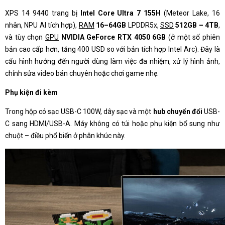
XPS 14 9440 trang bị
Intel Core Ultra 7 155H
(Meteor Lake, 16
nhân, NPU AI tích hợp),
RAM
16–64GB
LPDDR5x,
SSD
512GB – 4TB
,
và tùy chọn
GPU
NVIDIA GeForce RTX 4050 6GB
(ở một số phiên
bản cao cấp hơn, tăng 400 USD so với bản tích hợp Intel Arc). Đây là
cấu hình hướng đến người dùng làm việc đa nhiệm, xử lý hình ảnh,
chỉnh sửa video bán chuyên hoặc chơi game nhẹ.
Phụ kiện đi kèm
Trong hộp có sạc USB-C 100W, dây sạc và một
hub chuyển đổi
USB-
C sang HDMI/USB-A. Máy không có túi hoặc phụ kiện bổ sung như
chuột – điều phổ biến ở phân khúc này.