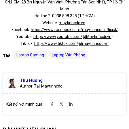
CN.HCM: 28 Bis Nguyễn Văn Vĩnh, Phường Tân Sơn Nhất, TP Hồ Chí
Minh
Hotline 2: 0938.898.328 (TP.HCM)
Website:
maytinhcdc.vn
-
Facebook:
https://www.facebook.com/maytinhcdc.official/
Youtube:
https://www.youtube.com/@Maytinhcdcvn
-
TikTok:
https://www.tiktok.com/@maytinhcdc.vn
Laptop Gaming
Laptop Văn Phòng
Thẻ:
Thu Hương
Author
Tại
Maytinhcdc
Kết nối với mình qua