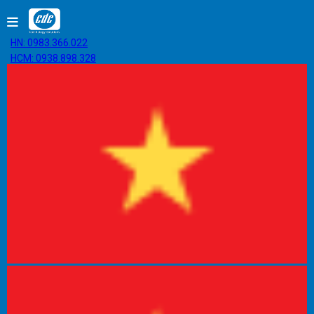
HN: 0983.366.022
HCM: 0938.898.328