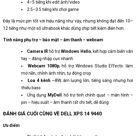
4–5 tiếng khi edit ảnh/video
2.5–3.5 tiếng khi chơi game
Đây là mức pin tốt với hiệu năng như vậy, nhưng không đạt đến 10–
12 tiếng như một số ultrabook khác dùng chip tiết kiệm điện hơn.
Tính năng phụ trợ – bảo mật – âm thanh – webcam
Camera IR
hỗ trợ
Windows Hello
, kết hợp cảm biến vân
tay – đăng nhập cực nhanh
Webcam 1080p
, hỗ trợ Windows Studio Effects: làm
mờ nền, chỉnh ánh nhìn, tự động crop
Loa 4 kênh
~8W, âm lượng lớn, tiếng sáng nhưng hơi
thiếu bass
Ứng dụng
MyDell
: hỗ trợ tinh chỉnh quạt – màn hình –
pin – hiệu suất – âm thanh rất chi tiết, dễ dùng
ĐÁNH GIÁ CUỐI CÙNG VỀ DELL XPS 14 9440
Ưu điểm