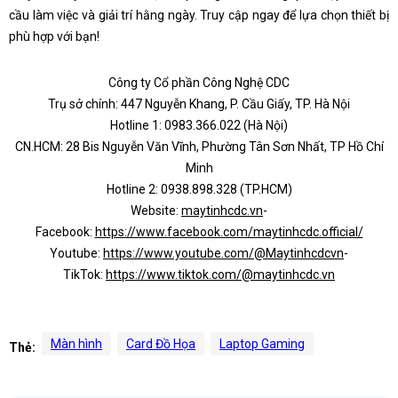
cầu làm việc và giải trí hằng ngày. Truy cập ngay để lựa chọn thiết bị
phù hợp với bạn!
Công ty Cổ phần Công Nghệ CDC
Trụ sở chính: 447 Nguyễn Khang, P. Cầu Giấy, TP. Hà Nội
Hotline 1: 0983.366.022 (Hà Nội)
CN.HCM: 28 Bis Nguyễn Văn Vĩnh, Phường Tân Sơn Nhất, TP Hồ Chí
Minh
Hotline 2: 0938.898.328 (TP.HCM)
Website:
maytinhcdc.vn
-
Facebook:
https://www.facebook.com/maytinhcdc.official/
Youtube:
https://www.youtube.com/@Maytinhcdcvn
-
TikTok:
https://www.tiktok.com/@maytinhcdc.vn
Màn hình
Card Đồ Họa
Laptop Gaming
Thẻ: