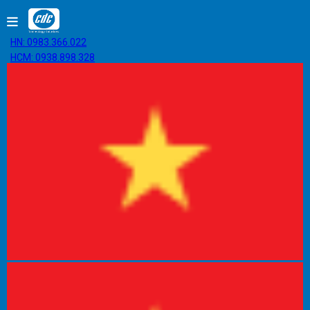
HN: 0983.366.022
HCM: 0938.898.328