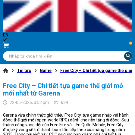
EN
...
Tin tức
Game
Free City – Chi tiết tựa game thế giới
Free City – Chi tiết tựa game thế giới mở
mới nhất từ Garena
22-05-2026, 3:52 pm
639
Garena vừa chính thức giới thiệu Free City, tựa game nhập vai hành
động thế giới mở (open-world RPG) dành cho nền tảng di động. Sau
thành công vang dội của Free Fire và Liên Quân Mobile, Free City
được kỳ vọng sẽ trở thành bom tấn tiếp theo của hãng trong năm
2025. Trong bài viết này, CDC sẽ cùng bạn khám phá chi tiết tựa