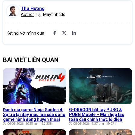
Thu Hương
Author
Tại
Maytinhcdc
Kết nối với mình qua
BÀI VIẾT LIÊN QUAN
Đánh giá game Ninja Gaiden 4:
G-DRAGON bắt tay PUBG &
Sự trở lại đầy máu lửa của dòng
PUBG Mobile – Màn hợp tác
game hành động huyền thoại
toàn cầu chính thức lộ diện
06-05-2026, 10:51 am
338
05-05-2026, 4:37 pm
271