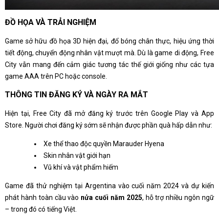
ĐỒ HỌA VÀ TRẢI NGHIỆM
Game sở hữu đồ họa 3D hiện đại, đổ bóng chân thực, hiệu ứng thời
tiết động, chuyển động nhân vật mượt mà. Dù là game di động, Free
City vẫn mang đến cảm giác tương tác thế giới giống như các tựa
game AAA trên PC hoặc console.
THÔNG TIN ĐĂNG KÝ VÀ NGÀY RA MẮT
Hiện tại, Free City đã mở đăng ký trước trên Google Play và App
Store. Người chơi đăng ký sớm sẽ nhận được phần quà hấp dẫn như:
Xe thể thao độc quyền Marauder Hyena
Skin nhân vật giới hạn
Vũ khí và vật phẩm hiếm
Game đã thử nghiệm tại Argentina vào cuối năm 2024 và dự kiến
phát hành toàn cầu vào
nửa cuối năm 2025
, hỗ trợ nhiều ngôn ngữ
– trong đó có tiếng Việt.