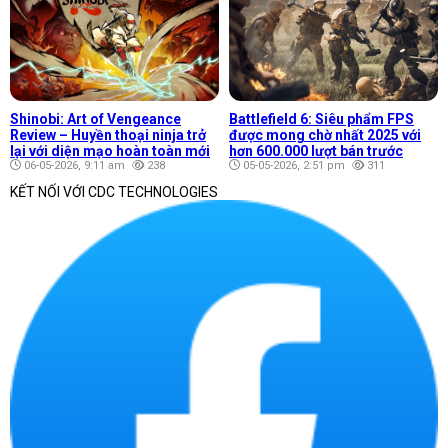
Shinobi: Art of Vengeance
Battlefield 6: Siêu phẩm FPS
Review – Huyền thoại ninja trở
được mong chờ nhất 2025 với
lại với diện mạo hoàn toàn mới
hơn 600.000 lượt bán trước
06-05-2026, 9:11 am
238
05-05-2026, 2:51 pm
311
KẾT NỐI VỚI CDC TECHNOLOGIES