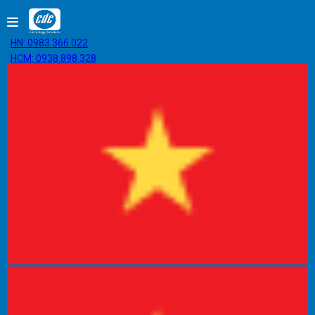
HN: 0983.366.022
HCM: 0938.898.328