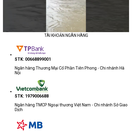
Arc Graphics và pin 55Wh.
Xác nhận Windows 11 Home + Office Home 2024 và điều
kiện kích hoạt phần mềm theo lô hàng.
Xác nhận adapter/dock cần dùng, bảo hành 12 tháng, tình
trạng hàng, giá đã gồm VAT và thời gian giao hàng.
TÀI KHOẢN NGÂN HÀNG
Bảng thông số cho thấy Dell XPS 13 9350 71058714 là laptop
cao cấp thiên về tính di động, màn hình đẹp, SSD lớn và trải
nghiệm làm việc gọn nhẹ.
STK: 00668899001
Ngân hàng Thương Mại Cổ Phần Tiên Phong - Chi nhánh Hà
Nội
STK: 1979006688
Ngân hàng TMCP Ngoại thương Việt Nam - Chi nhánh Sở Giao
Dịch