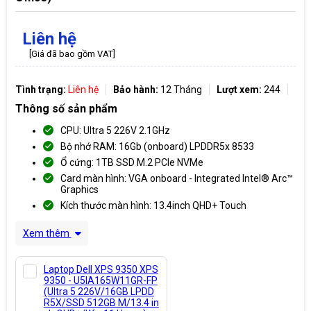
Liên hệ
[Giá đã bao gồm VAT]
Tình trạng:
Liên hệ
Bảo hành:
12 Tháng
Lượt xem:
244
Thông số sản phẩm
CPU: Ultra 5 226V 2.1GHz
Bộ nhớ RAM: 16Gb (onboard) LPDDR5x 8533
Ổ cứng: 1TB SSD M.2 PCIe NVMe
Card màn hình: VGA onboard - Integrated Intel® Arc™
Graphics
Kích thước màn hình: 13.4inch QHD+ Touch
Xem thêm
Laptop Dell XPS 9350 XPS
9350 - U5IA165W11GR-FP
(Ultra 5 226V/16GB LPDD
R5X/SSD 512GB M/13.4 in