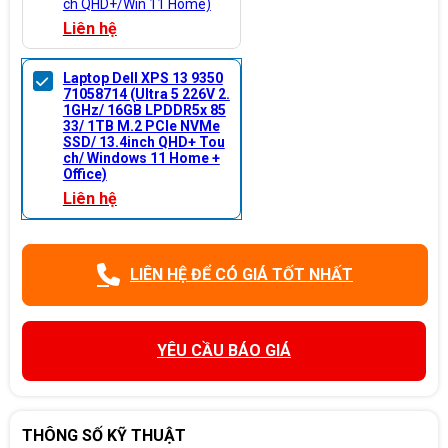
ch QHD+/Win 11 Home)
Liên hệ
Laptop Dell XPS 13 9350
71058714 (Ultra 5 226V 2.
1GHz/ 16GB LPDDR5x 85
33/ 1TB M.2 PCIe NVMe
SSD/ 13.4inch QHD+ Tou
ch/ Windows 11 Home +
Office)
Liên hệ
LIÊN HỆ ĐỂ CÓ GIÁ TỐT NHẤT
YÊU CẦU BÁO GIÁ
THÔNG SỐ KỸ THUẬT