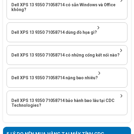
Dell XPS 13 9350 71058714 có sẵn Windows và Office
không?
Mức
Nhu cầu
phù
Giải thích đối với người dùng
sử dụng
hợp
Dell XPS 13 9350 71058714 dùng đồ họa gì?
Làm việc
di động,
Rất
Máy nặng 1.29kg, kích thước gọn và
đi họp,
phù
pin 55Wh, phù hợp người dùng cần
Dell XPS 13 9350 71058714 có những cổng kết nối nào?
đi công
hợp
mang laptop thường xuyên.
tác
Dell XPS 13 9350 71058714 nặng bao nhiêu?
Văn
Ultra 5 226V, RAM 16GB và SSD
phòng
Rất
1TB đáp ứng tốt tài liệu, bảng tính,
cao cấp,
phù
email, trình duyệt, họp online và trình
quản lý,
Dell XPS 13 9350 71058714 bảo hành bao lâu tại CDC
hợp
chiếu.
Technologies?
tư vấn
Làm việc
Màn hình 13.4 inch QHD+ Touch
với màn
Phù
giúp thao tác trực tiếp, xem nội dung