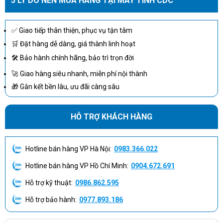
5 LÝ DO NÊN MUA HÀNG TẠI MÁY TÍNH CDC
hình
hợp
sắc nét và phù hợp ghi chú, duyệt tài
cảm ứng
liệu, trình bày ý tưởng.
✅ Giao tiếp thân thiện, phục vụ tận tâm
SSD 1TB giúp lưu nhiều tài liệu, hình
Lưu trữ
Rất
🛒 Đặt hàng dễ dàng, giá thành linh hoạt
ảnh, file dự án, dữ liệu làm việc và
dữ liệu
phù
email offline thoải mái hơn cấu hình
🛠 Bảo hành chính hãng, bảo trì trọn đời
cục bộ
hợp
512GB.
🚀 Giao hàng siêu nhanh, miễn phí nội thành
🎁 Gắn kết bền lâu, ưu đãi càng sâu
CAD 3D,
Máy dùng đồ họa tích hợp Intel Arc,
Không
render,
phù hợp đồ họa nhẹ và multimedia;
phải
dựng
nếu cần GPU rời nên chọn
HỖ TRỢ KHÁCH HÀNG
trọng
phim
workstation hoặc laptop hiệu năng
tâm
nặng
cao.
Hotline bán hàng VP Hà Nội:
0983.366.022
Những nhóm người dùng nên cân nhắc:
Hotline bán hàng VP Hồ Chí Minh:
0904.672.691
Quản lý, tư vấn, kinh doanh, marketing hoặc người
Hỗ trợ kỹ thuật:
0986.862.595
dùng thường xuyên gặp khách hàng.
Người dùng cần laptop Dell XPS nhỏ gọn, màn hình
Hỗ trợ bảo hành:
0977.893.186
đẹp, SSD 1TB và thiết kế cao cấp.
Nhân sự làm việc hybrid cần máy nhẹ, dễ mang theo