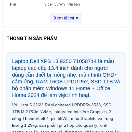
Pin
3 cell 55 Wh , Pin liền
Hệ điều hành
Windows 11 Home + Office Home 2024
Xem tất cả
Màu sắc
Graphite
THÔNG TIN SẢN PHẨM
Kích thước
30.4 x 20 x 1.5 cm
Trọng lượng
1.29 Kg
Laptop Dell XPS 13 9350 71058714 là mẫu
laptop cao cấp 13.4 inch dành cho người
Xuất xứ
China
dùng cần thiết bị mỏng nhẹ, màn hình QHD+
cảm ứng, RAM 16GB LPDDR5x, SSD 1TB và
Bảo hành
12 Tháng
bộ phần mềm Windows 11 Home + Office
Home 2024 để làm việc linh hoạt.
Với Ultra 5 226V, RAM onboard LPDDR5x 8533, SSD
1TB M.2 PCIe NVMe, Integrated Intel Arc Graphics, 2
cổng Thunderbolt 4, pin 55Wh, màu Graphite và trọng
lượng 1.29kg, sản phẩm phù hợp cho quản lý, kinh
doanh, tư vấn, sáng tạo nội dung nhẹ, nhân sự di chuyển