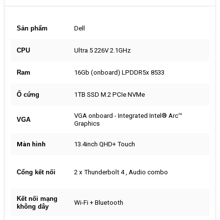
Sản phẩm
Dell
CPU
Ultra 5 226V 2.1GHz
Ram
16Gb (onboard) LPDDR5x 8533
Ổ cứng
1TB SSD M.2 PCIe NVMe
VGA onboard - Integrated Intel® Arc™
VGA
Graphics
Màn hình
13.4inch QHD+ Touch
Cổng kết nối
2 x Thunderbolt 4 , Audio combo
Kết nối mạng
Wi-Fi + Bluetooth
không dây