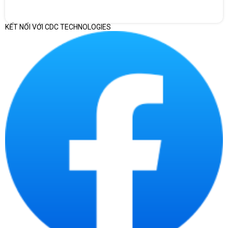
mục
Laptop Dell XPS 13 inch cao cấp,
KẾT NỐI VỚI CDC TECHNOLOGIES
Dell XPS 13
Sản
tập trung vào tính di động, thiết kế
9350
phẩm
mỏng nhẹ và trải nghiệm màn
71058714
hình tốt.
Phù hợp văn phòng đa nhiệm,
Ultra 5
họp online, trình duyệt nhiều tab,
CPU
226V
xử lý tài liệu, cloud app và công
2.1GHz
việc di động.
RAM tốc độ cao, phù hợp đa
16GB
nhiệm; do là RAM onboard, cần
onboard
RAM
chọn đúng dung lượng ngay từ
LPDDR5x
đầu vì không nên mặc định có thể
8533
nâng cấp.
Dung lượng lớn, tốc độ cao, phù
1TB SSD
Ổ
hợp lưu tài liệu, dữ liệu dự án,
M.2 PCIe